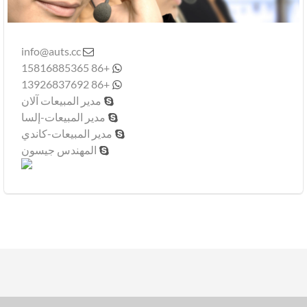
info@auts.cc

+86 15816885365

+86 13926837692

مدير المبيعات آلان

مدير المبيعات-إلسا

مدير المبيعات-كاندي

المهندس جيسون
