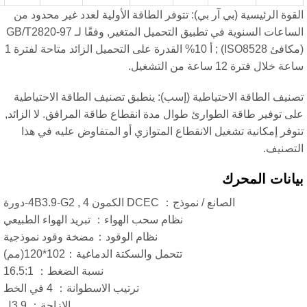
لرئيسية (بي آر بي): تتوفر الطاقة الأولية لعدد غير محدود من
الساعات السنوية في تطبيق التحميل المتغير, وفقًا لـ GB/T2820-97
(مكافئ ISO8528) ; أ 10% القدرة على التحميل الزائد متاحة لفترة 1
ة 12 ساعة من التشغيل.
الطاقة الاحتياطية (إسب): ينطبق تصنيف الطاقة الاحتياطية
فير طاقة الطوارئ طوال مدة انقطاع طاقة المرافق. لا الزائد,
مكانية تشغيل الانقطاع المتوازي أو المتفاوض عليه في هذا
ف.
ت المحرك
الصانع / نموذج： DCEC الكمون 4B3.9-G2 , 4-دورة
نظام سحب الهواء： تبريد الهواء الطبيعي
نظام الوقود：مضخة وقود نموذجية
تتحمل والسكتة الدماغية：102*120(مم)
نسبة الضغط： 16.5:1
ترتيب الاسطوانة： 4 في الخط
الإزاحة： 3.9ل