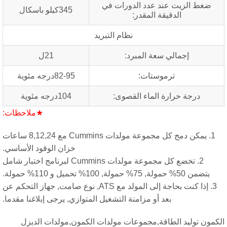
ط الزيت عند عدد الدورات في
345كيلو باسكال
الدقيقة المقدر:
نظام التبريد
إجمالي سعة المبرد:
21ل
ترموستات:
82-95درجه مئوية
درجة حرارة الماء القصوى:
104درجه مئوية
★ملاحظات:
1. يمكن دمج كل مجموعة مولدات Cummins مع 8,12,24 ساعات
خزان الوقود الأساسي.
2. تخضع كل مجموعة مولدات Cummins لبرنامج اختبار شامل
لة, 75% حمولة, 100% تحميل و 110% حمولة.
3. إذا كنت بحاجة إلى المولد مع ATS, نوع صامت, جهاز التحكم عن
بعد أو مزامنة التشغيل المتوازي, يرجى إبلاغنا مقدما.
 توليد الطاقة,مجموعات مولدات الكمون,مولدات الديزل