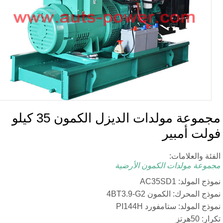
مجموعة مولدات الديزل الكمون 35 كيلو
 أمبير
العلامات:
 مولدات الكمون الأرضية
لد: AC35SD1
حرك: الكمون 4BT3.9-G2
مولد: ستامفورد PI144H