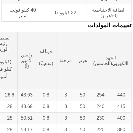
قة الاحتياطية
40 كيلو فولت
32 كيلوواط
(50هرتز)
أمبير
ات المولدات
تقييمات
رئيس
الوزراء
بي.اف
رئيس
الجهد
هرتز
مرحلة
الامبير
(كيلوواط/
ربى(الخامس)
(قدمC)
(أ)
كيلو فولت
أمبير)
33.3
26.6
43.63
0.8
3
50
254
35
28
48.69
0.8
3
50
240
35
28
50.51
0.8
3
50
230
35
28
53.17
0.8
3
50
220