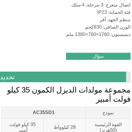
3-مرحلة, 4-سلك
ية: IP23
لجهد: أفر
افي: 830كجم
76×1380 ملم
سؤال
تحديد
مجموعة مولدات الديزل الكمون 35 كيلو
 أمبير
AC35SD1
نموذج
قوة الرئيسية
35 كيلو فولت
28 كيلوواط
(50هرتز)
أمبير