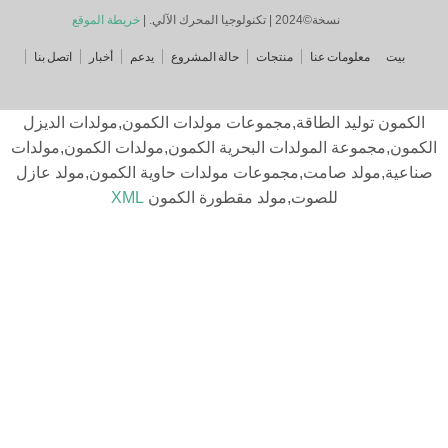
نسخة©2024 | تكنولوجيا المحرك الآلي. |
خريطة الموقع
يت
معلومات عنا
منتجات
حالة المشروع
يدعم
أخبار
اتصل بنا
ون توليد الطاقة,مجموعات مولدات الكمون,مولدات الديزل
ن,مجموعة المولدات البحرية الكمون,مولدات الكمون,مولدات
ية,مولد صامت,مجموعات مولدات حاوية الكمون,مولد عازل
للصوت,مولد مقطورة الكمون
XML