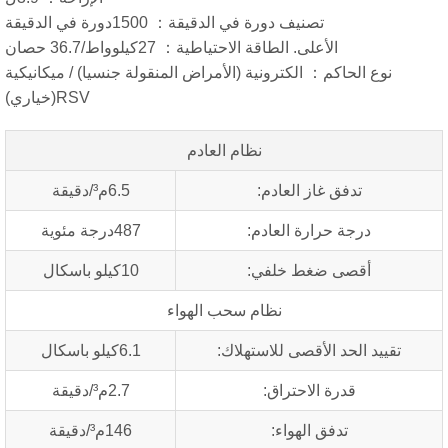
تصنيف دورة في الدقيقة： 1500دورة في الدقيقة
الأعلى. الطاقة الاحتياطية： 27كيلوواط/36.7 حصان
نوع الحاكم： الكترونية (الأمراض المنقولة جنسيا) / ميكانيكية
RSV(خياري)
نظام العادم
تدفق غاز العادم:
6.5م³/دقيقة
درجة حرارة العادم:
487درجة مئوية
أقصى ضغط خلفي:
10كيلو باسكال
نظام سحب الهواء
تقييد الحد الأقصى للاستهلاك:
6.1كيلو باسكال
قدرة الاحتراق:
2.7م³/دقيقة
تدفق الهواء:
146م³/دقيقة