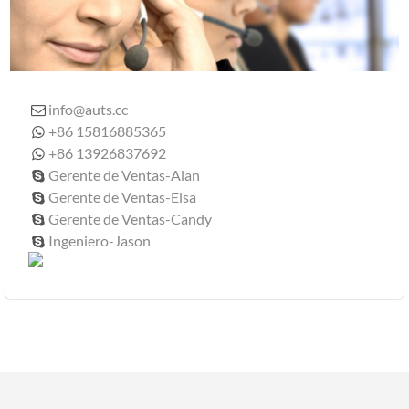
info@auts.cc

+86 15816885365

+86 13926837692

Gerente de Ventas-Alan

Gerente de Ventas-Elsa

Gerente de Ventas-Candy

Ingeniero-Jason
