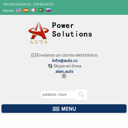
TECNOLOGÍA CO., LTD DE AUTS
Idioma
Envíanos un correo electrónico

info@auts.cc
Skype en línea

alan.auts
