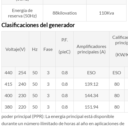
Energía de
88kilovatios
110Kva
reserva (50Hz)
Clasificaciones del generador
Califica
P.F.
princi
Amplificadores
Voltaje(V)
Hz
Fase
(pieC)
principales (A)
(KW/
440
254
50
3
0.8
ESO
ESO
415
240
50
3
0.8
139.12
80
400
230
50
3
0.8
144.34
80
380
220
50
3
0.8
151.94
80
poder principal (PPR): La energía principal está disponible
durante un número ilimitado de horas al año en aplicaciones de