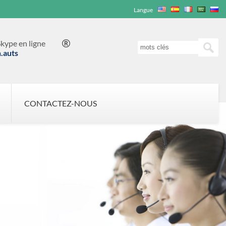
Langue
kype en ligne

n.auts
CONTACTEZ-NOUS