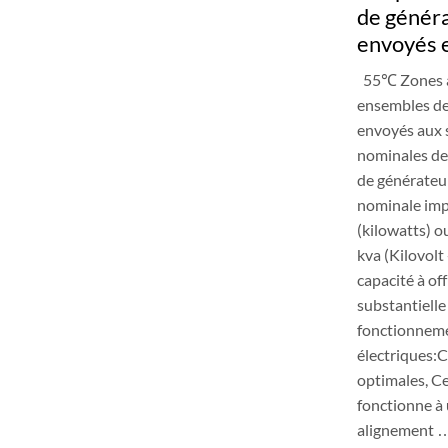
de généra
envoyés 
55℃ Zones à
ensembles de
envoyés aux s
nominales de
de générateur
nominale imp
(kilowatts) o
kva (Kilovol
capacité à off
substantielle
fonctionneme
électriques:
optimales, C
fonctionne à
alignement 