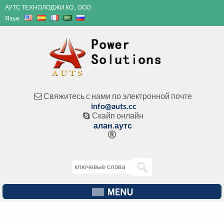
АУТС ТЕХНОЛОДЖИ КО., ООО
Язык
Свяжитесь с нами по электронной почте

info@auts.cc
Скайп онлайн

алан.аутс
