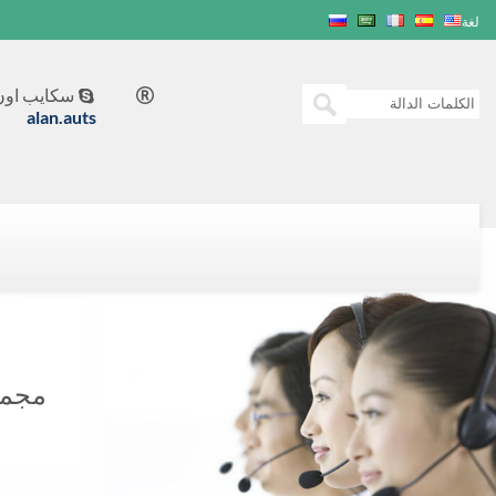
لغة
سكايب اون 


alan.auts
مجموعة 