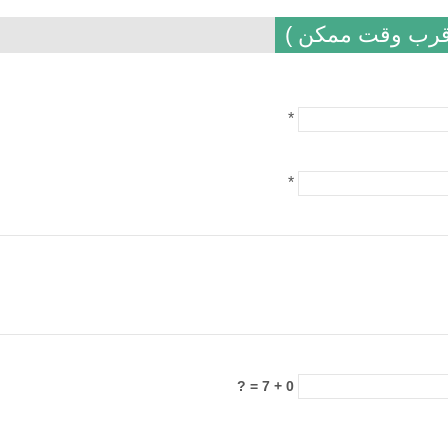
أقرب وقت ممكن )
*
*
0 + 7 = ?