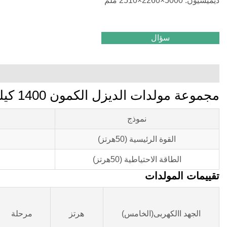
ديميسيون: 5000×2260×2510 ملم
سؤال
مجموعة مولدات الديزل الكمون 1400 كيلو فولت أمبير
نموذج
القوة الرئيسية (50هرتز)
الطاقة الاحتياطية (50هرتز)
تقييمات المولدات
الجهد االكهربى(الخامس)
هرتز
مرحلة