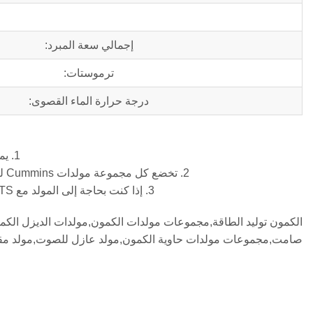
إجمالي سعة المبرد:
ترموستات:
درجة حرارة الماء القصوى:
1. يمكن دمج كل مجموعة مولدات Cummins مع 8,12,24 ساعات خزان الوقود الأساسي.
2. تخضع كل مجموعة مولدات Cummins لبرنامج اختبار شامل يتضمن 50% حمولة, 75% حمولة, 100% تحميل و 110% حمولة.
3. إذا كنت بحاجة إلى المولد مع ATS, نوع صامت, جهاز التحكم عن بعد أو مزامنة التشغيل المتوازي, يرجى إبلاغنا مقدما.
الكمون توليد الطاقة,مجموعات مولدات الكمون,مولدات الديزل الكم
صامت,مجموعات مولدات حاوية الكمون,مولد عازل للصوت,مولد مق