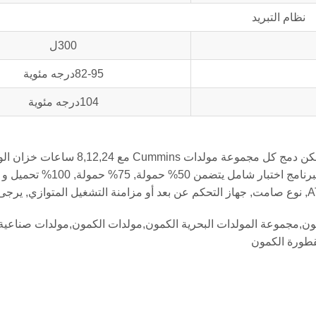
نظام التبريد
300ل
82-95درجه مئوية
104درجه مئوية
ون,مجموعة المولدات البحرية الكمون,مولدات الكمون,مولدات صناعية
طورة الكمون