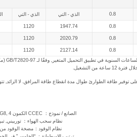
0.8
الذي - التي
الذي - التي
ال
1120
1947.74
0.8
1120
2020.79
0.8
1120
2127.14
0.8
القوة الرئيسية (بي آر بي): تتوفر الطاقة الأولية لعد
ى توفير طاقة الطوارئ طوال مدة انقطاع طاقة المرافق. لا الزائد, تتو
الصانع / نموذج： CCEC الكمون KTA50-G8, 4-دورة
نظام سحب الهواء： توربيني, تبريد
نظام الوقود：مضخة الوقود من نوع FC
ترتيب الاسطوانة： “الخامس” في الخط;16 اسطوا