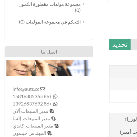
مجموعة مولدات مقطورة الكمون
(0)
(0)
التحكم في مجموعة المولدات
تحديد
اتصل بنا
info@auts.cc

+86 15816885365

+86 13926837692

مدير المبيعات آلان

مدير المبيعات-إلسا

وزراء
مدير المبيعات-كاندي

ت أمبير)
المهندس جيسون
