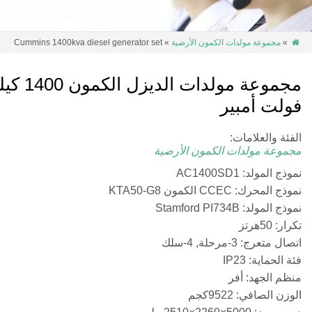
»
مجموعة مولدات الكمون الأرضية
» Cummins 1400kva diesel generator set

مجموعة مولدات الديزل الكمون
فولت أمبير
الفئة والعلامات:
مجموعة مولدات الكمون الأرضية
نموذج المولد: AC1400SD1
نموذج المحرك: CCEC الكمون KTA50-G8
نموذج المولد:
Stamford PI734B
تكرار: 50هرتز
اتصال متعرج: 3-مرحلة, 4-سلك
فئة الحماية: IP23
منظم الجهد: أفر
الوزن الصافي: 9522كجم