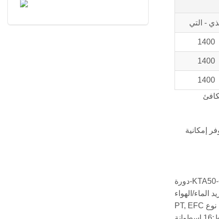
ذي - التي
1400
1400
1400
د غير محدود من الساعات السنوية في تطبيق التحميل المتغير, وفقًا لـ GB/T2820-97 (مكافئ
فر إمكانية
 الماء/الهواء
PT, E
نة