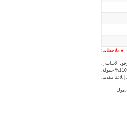
★ملاحظات:
,مولد