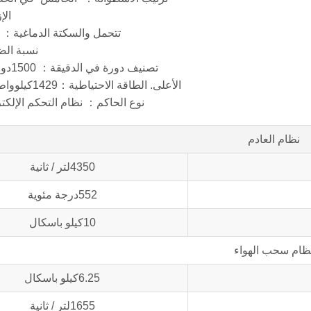
الإز
تتحمل والسكتة الدماغية： 159*159(مم)
نسبة الضغط
تصنيف دورة في الدقيقة： 1500دورة في الدقيقة
الأعلى. الطاقة الاحتياطية：1429كيلوواط/1915 حصان
نوع الحاكم： نظام التحكم الإلكت
نظام العادم
4350لتر / ثانية
552درجة مئوية
10كيلو باسكال
ظام سحب الهواء
6.25كيلو باسكال
1655لتر / ثانية