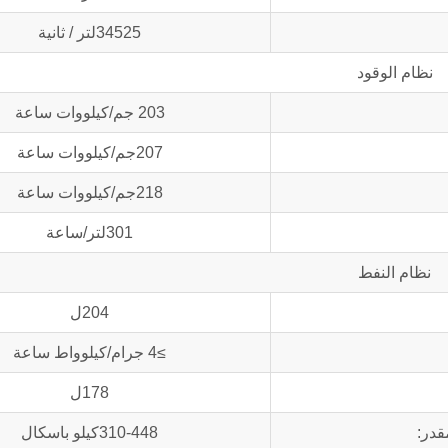
34525لتر / ثانية
نظام الوقود
203 جم/كيلووات ساعة
207جم/كيلووات ساعة
218جم/كيلووات ساعة
301لتر/ساعة
نظام النفط
204ل
≥4 جرام/كيلوواط ساعة
178ل
قدر:
310-448كيلو باسكال