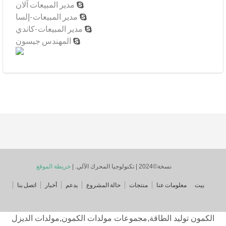
مدير المبيعات آلان

مدير المبيعات-إلسا

مدير المبيعات-كاندي

المهندس جيسون

نسخة©2024 | تكنولوجيا المحرك الآلي. |
خريطة الموقع
ت
معلومات عنا
منتجات
حالة المشروع
يدعم
أخبار
اتصل بنا
ون توليد الطاقة,مجموعات مولدات الكمون,مولدات الديزل