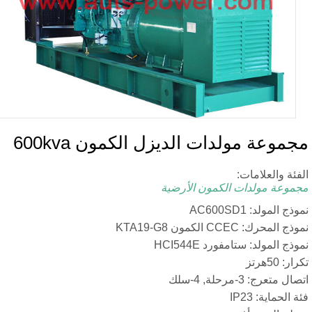
ة مولدات الديزل الكمون 600kva
لعلامات:
مولدات الكمون الأرضية
: AC600SD1
CC الكمون KTA19-G8
لد: ستامفورد HCI544E
-مرحلة, 4-سلك
ة: IP23