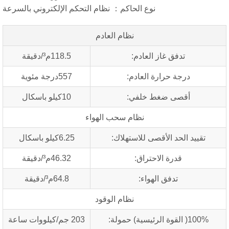
نوع الحاكم： نظام التحكم الإلكتروني بالسرعة
نظام العادم
تدفق غاز العادم:
118.5م³/دقيقة
درجة حرارة العادم:
557درجة مئوية
أقصى ضغط خلفي:
10كيلو باسكال
نظام سحب الهواء
قييد الحد الأقصى للاستهلاك:
6.25كيلو باسكال
قدرة الاحتراق:
46.32م³/دقيقة
تدفق الهواء:
64.8م³/دقيقة
نظام الوقود
قوة الرئيسية) حمولة:
203 جم/كيلووات ساعة