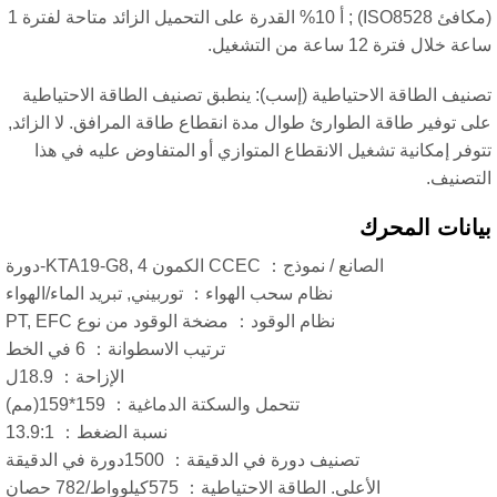
(مكافئ ISO8528) ; أ 10% القدرة على التحميل الزائد متاحة لفترة 1
12 ساعة من التشغيل.
لطاقة الاحتياطية (إسب): ينطبق تصنيف الطاقة الاحتياطية
ير طاقة الطوارئ طوال مدة انقطاع طاقة المرافق. لا الزائد,
مكانية تشغيل الانقطاع المتوازي أو المتفاوض عليه في هذا
.
 المحرك
الصانع / نموذج： CCEC الكمون KTA19-G8, 4-دورة
نظام سحب الهواء： توربيني, تبريد الماء/الهواء
نظام الوقود： مضخة الوقود من نوع PT, EFC
ترتيب الاسطوانة： 6 في الخط
الإزاحة： 18.9ل
تتحمل والسكتة الدماغية： 159*159(مم)
نسبة الضغط： 13.9:1
تصنيف دورة في الدقيقة： 1500دورة في الدقيقة
الأعلى. الطاقة الاحتياطية： 575كيلوواط/782 حصان