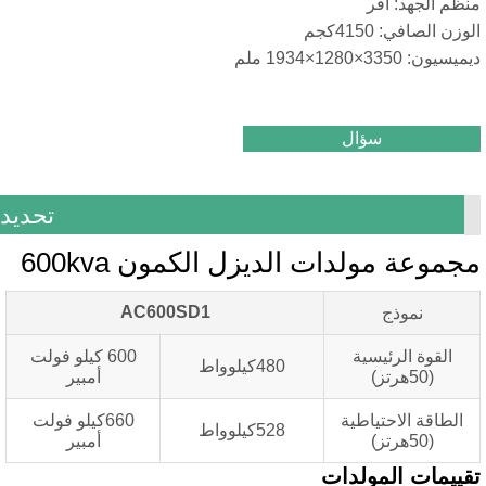
جهد: أفر
ي: 4150كجم
×1934 ملم
سؤال
تحديد
ة مولدات الديزل الكمون 600kva
AC600SD1
نموذج
ة الرئيسية
600 كيلو فولت
480كيلوواط
ز)
أمبير
ة الاحتياطية
660كيلو فولت
528كيلوواط
ز)
أمبير
ت المولدات