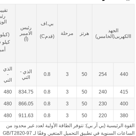
تقييمات
رئيس
الوزراء
بي.اف
رئيس
الجهد
هرتز
مرحلة
الامبير
(كيلوواط/
ربى(الخامس)
(قدمC)
(أ)
كيلو فولت
أمبير)
الذي
الذي
الذي -
-
-
0.8
3
50
254
التي
التي
التي
600
480
834.75
0.8
3
50
240
600
480
866.05
0.8
3
50
230
600
480
911.63
0.8
3
50
220
رئيسية (بي آر بي): تتوفر الطاقة الأولية لعدد غير محدود من
الساعات السنوية في تطبيق التحميل المتغير, وفقًا لـ GB/T2820-97