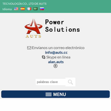
TECNOLOGÍA CO., LTD DE AUTS
Idioma
Envíanos un correo electrónico

info@auts.cc
Skype en línea

alan.auts
