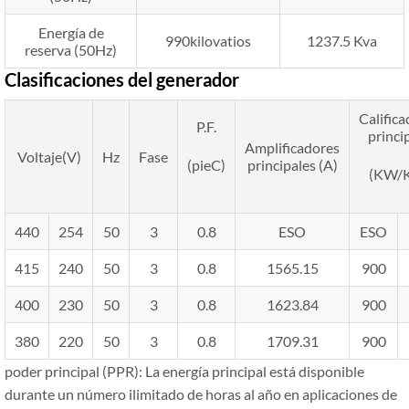
Energía de
990kilovatios
1237.5 Kva
reserva (50Hz)
Clasificaciones del generador
Califica
P.F.
princi
Amplificadores
Voltaje(V)
Hz
Fase
(pieC)
principales (A)
(KW/
440
254
50
3
0.8
ESO
ESO
415
240
50
3
0.8
1565.15
900
400
230
50
3
0.8
1623.84
900
380
220
50
3
0.8
1709.31
900
poder principal (PPR): La energía principal está disponible
durante un número ilimitado de horas al año en aplicaciones de