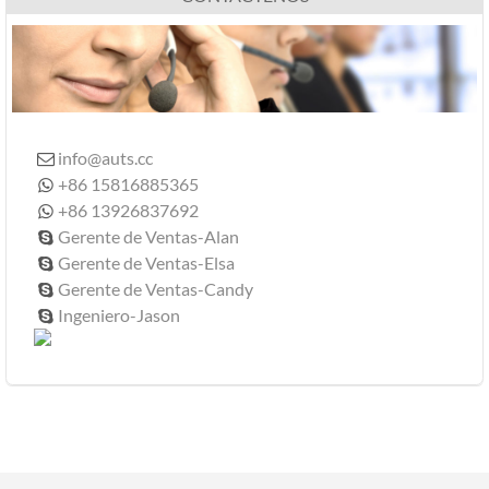
info@auts.cc

+86 15816885365

+86 13926837692

Gerente de Ventas-Alan

Gerente de Ventas-Elsa

Gerente de Ventas-Candy

Ingeniero-Jason
