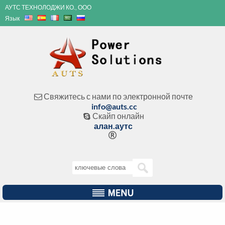
АУТС ТЕХНОЛОДЖИ КО., ООО
Язык
Свяжитесь с нами по электронной почте

info@auts.cc
Скайп онлайн

алан.аутс
