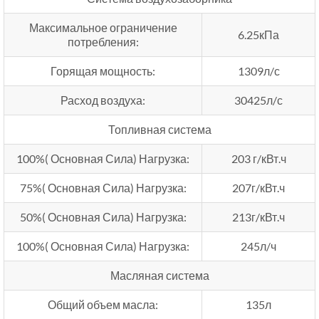
Максимальное ограничение
6.25кПа
потребления:
Горящая мощность:
1309л/с
Расход воздуха:
30425л/с
Топливная система
100%( Основная Сила) Нагрузка:
203 г/кВт.ч
75%( Основная Сила) Нагрузка:
207г/кВт.ч
50%( Основная Сила) Нагрузка:
213г/кВт.ч
100%( Основная Сила) Нагрузка:
245л/ч
Масляная система
Общий объем масла:
135л