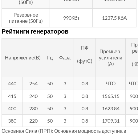
(50Гц)
Резервное
990КВт
1237.5 КВА
питание (50Гц)
Рейтинги генераторов
Пр
ПФ
ре
Премьер-
Напряжение(В)
Гц
Фаза
усилители
(футС)
(А)
(К
440
254
50
3
0.8
ЧТО
ЧТ
415
240
50
3
0.8
1565.15
900
400
230
50
3
0.8
1623.84
900
380
220
50
3
0.8
1709.31
900
Основная Сила (ПРП): Основная мощность доступна в