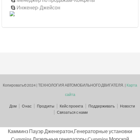
Инженер-Джейсон

Копировать©2024 | ТЕХНОЛОГИЯ АВТОМОБИЛЬНОГО ДВИГАТЕЛЯ. |
Карта
сайта
Дом
О нас
Продукты
Кейс проекта
Поддерживать
Новости
Связаться с нами
Камминз Пауэр Дженератон,Генераторные установки
Cummins,Дизельные генераторы Cummins,Морской