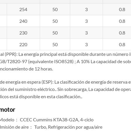
254
50
3
0.8
240
50
3
0.8
230
50
3
0.8
220
50
3
0.8
al (PPR): La energía principal está disponible durante un número il
GB/T2820-97 (equivalente ISO8528) ; A 10% La capacidad de sobre
uncionamiento de 12 horas.
 de energía en espera (ESP): La clasificación de energía de reserva
ión del suministro eléctrico.. Sin sobrecarga, La capacidad de ope
icos está disponible en esta clasificación..
 motor
/ Modelo： CCEC Cummins KTA38-G2A, 4-ciclo
misión de aire： Turbo, Refrigeración por agua/aire