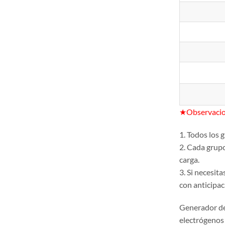
★Observacio
1. Todos los
2. Cada grup
carga.
3. Si necesit
con anticipac
Generador d
electrógenos