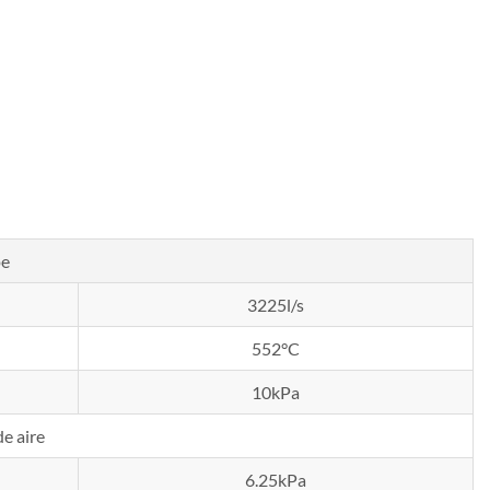
pe
3225l/s
552°C
10kPa
e aire
6.25kPa