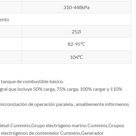
310-448kPa
iento
252l
82-95℃
104℃
 tanque de combustible básico.
gral que incluye 50% carga, 75% carga, 100% cargar y 110%
o sincronización de operación paralela., amablemente infórmenos
diésel Cummins,Grupo electrógeno marino Cummins,Grupos
s electrógenos de contenedor Cummins,Generador