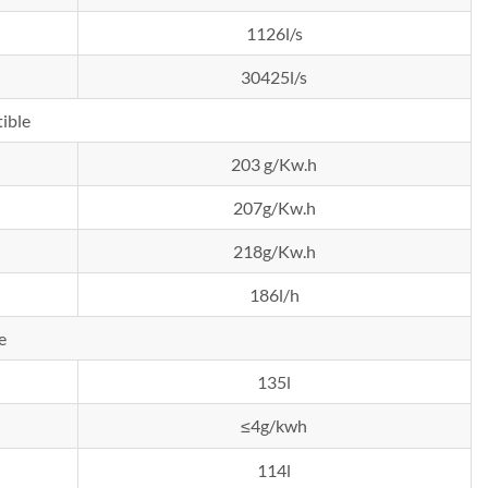
1126l/s
30425l/s
ible
203 g/Kw.h
207g/Kw.h
218g/Kw.h
186l/h
e
135l
≤4g/kwh
114l