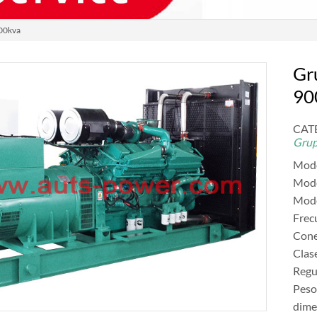
900kva
Gr
90
CAT
Grup
Mode
Mode
Mode
Frec
Cone
Clas
Regu
Peso
dim