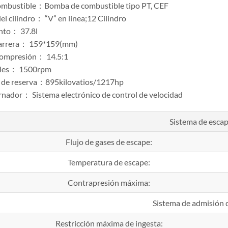
ombustible：Bomba de combustible tipo PT, CEF
el cilindro： “V” en linea;12 Cilindro
nto： 37.8l
carrera： 159*159(mm)
compresión： 14.5:1
les： 1500rpm
a de reserva：895kilovatios/1217hp
rnador： Sistema electrónico de control de velocidad
Sistema de esca
Flujo de gases de escape:
Temperatura de escape:
Contrapresión máxima:
Sistema de admisión d
Restricción máxima de ingesta: