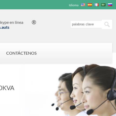
Idioma
kype en línea

n.auts
CONTÁCTENOS
0KVA