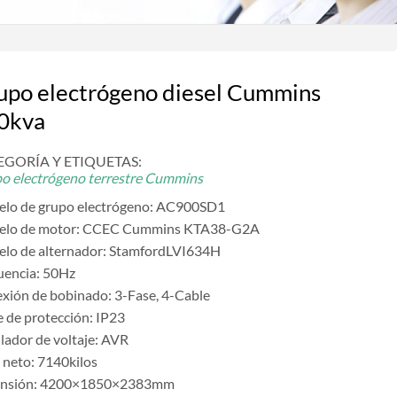
upo electrógeno diesel Cummins
0kva
EGORÍA Y ETIQUETAS:
o electrógeno terrestre Cummins
lo de grupo electrógeno: AC900SD1
lo de motor: CCEC Cummins KTA38-G2A
lo de alternador: StamfordLVI634H
uencia: 50Hz
xión de bobinado: 3-Fase, 4-Cable
e de protección: IP23
lador de voltaje: AVR
 neto: 7140kilos
ensión: 4200×1850×2383mm