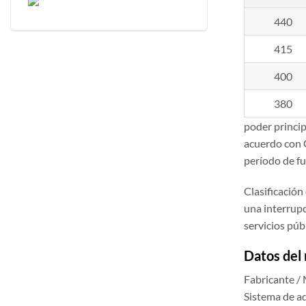
440
415
400
380
poder princip
acuerdo con 
período de f
Clasificación
una interrupc
servicios públ
Datos del
Fabricante 
Sistema de ad