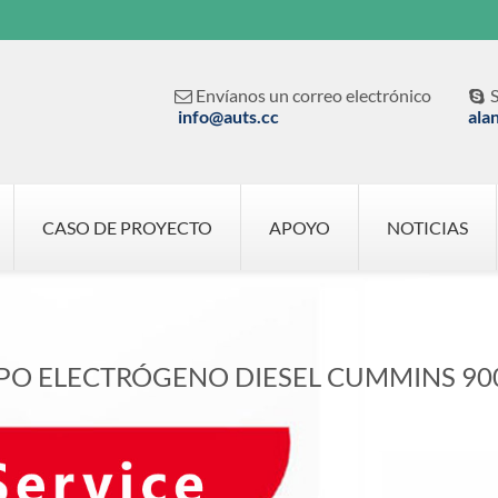
Envíanos un correo electrónico
S


info@auts.cc
ala
CASO DE PROYECTO
APOYO
NOTICIAS
PO ELECTRÓGENO DIESEL CUMMINS 90