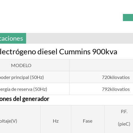
caciones
lectrógeno diesel Cummins 900kva
MODELO
poder principal (50Hz)
720kilovatios
ergía de reserva (50Hz)
792kilovatios
iones del generador
P.F.
oltaje(V)
Hz
Fase
(pieC)