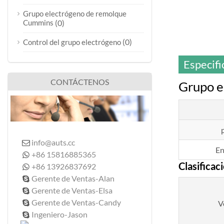
Grupo electrógeno de remolque
Cummins
(0)
(0)
Control del grupo electrógeno
Especifi
CONTÁCTENOS
Grupo e
info@auts.cc

En
+86 15816885365

Clasificac
+86 13926837692

Gerente de Ventas-Alan

Gerente de Ventas-Elsa

Gerente de Ventas-Candy
V

Ingeniero-Jason
