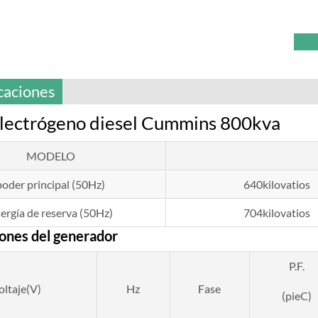
caciones
lectrógeno diesel Cummins 800kva
MODELO
poder principal (50Hz)
640kilovatios
ergía de reserva (50Hz)
704kilovatios
iones del generador
P.F.
oltaje(V)
Hz
Fase
(pieC)