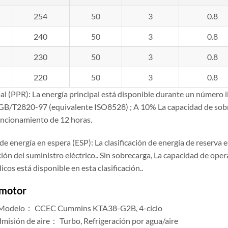
254
50
3
0.8
240
50
3
0.8
230
50
3
0.8
220
50
3
0.8
al (PPR): La energía principal está disponible durante un número il
GB/T2820-97 (equivalente ISO8528) ; A 10% La capacidad de sobre
uncionamiento de 12 horas.
 de energía en espera (ESP): La clasificación de energía de reserva
ión del suministro eléctrico.. Sin sobrecarga, La capacidad de ope
icos está disponible en esta clasificación..
 motor
/ Modelo： CCEC Cummins KTA38-G2B, 4-ciclo
misión de aire： Turbo, Refrigeración por agua/aire