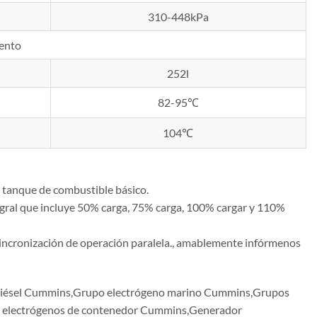
310-448kPa
iento
252l
82-95℃
104℃
 tanque de combustible básico.
gral que incluye 50% carga, 75% carga, 100% cargar y 110%
o sincronización de operación paralela., amablemente infórmenos
diésel Cummins,Grupo electrógeno marino Cummins,Grupos
s electrógenos de contenedor Cummins,Generador