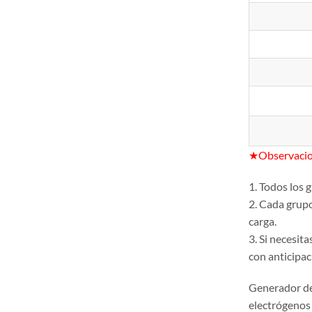
★Observacio
1. Todos los
2. Cada grup
carga.
3. Si necesit
con anticipac
Generador d
electrógenos