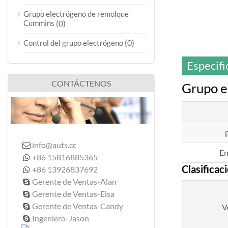
Grupo electrógeno de remolque
Cummins
(0)
(0)
Control del grupo electrógeno
Especifi
CONTÁCTENOS
Grupo e
info@auts.cc

En
+86 15816885365

Clasificac
+86 13926837692

Gerente de Ventas-Alan

Gerente de Ventas-Elsa

Gerente de Ventas-Candy
V

Ingeniero-Jason
