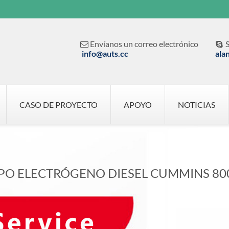
Envíanos un correo electrónico
S


info@auts.cc
ala
CASO DE PROYECTO
APOYO
NOTICIAS
PO ELECTRÓGENO DIESEL CUMMINS 80