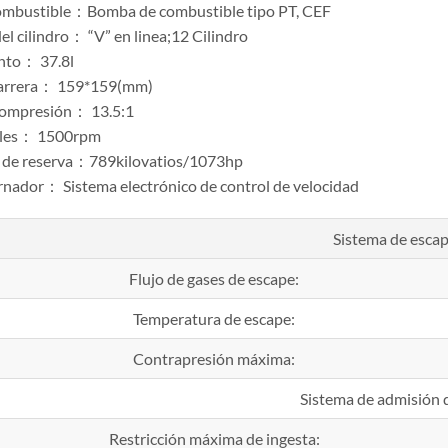
ombustible：Bomba de combustible tipo PT, CEF
el cilindro： “V” en linea;12 Cilindro
nto： 37.8l
carrera： 159*159(mm)
compresión： 13.5:1
les： 1500rpm
a de reserva：789kilovatios/1073hp
rnador： Sistema electrónico de control de velocidad
Sistema de esca
Flujo de gases de escape:
Temperatura de escape:
Contrapresión máxima:
Sistema de admisión d
Restricción máxima de ingesta: