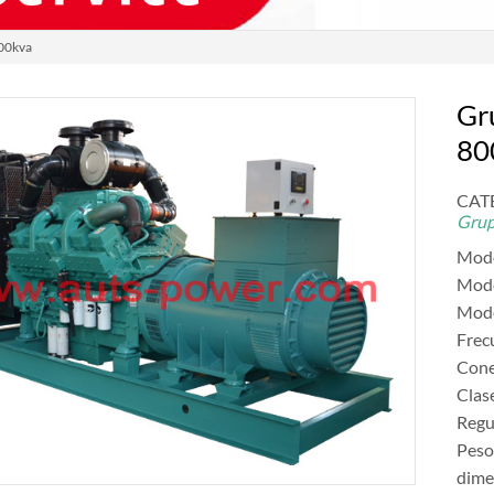
800kva
Gr
80
CAT
Grup
Mode
Mode
Mode
Frec
Cone
Clas
Regu
Peso
dim