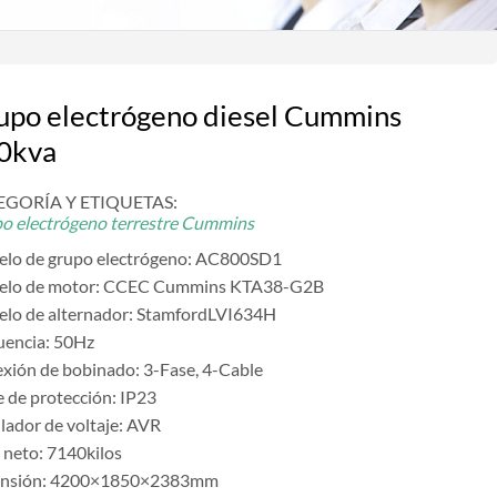
upo electrógeno diesel Cummins
0kva
EGORÍA Y ETIQUETAS:
o electrógeno terrestre Cummins
lo de grupo electrógeno: AC800SD1
lo de motor: CCEC Cummins KTA38-G2B
lo de alternador: StamfordLVI634H
uencia: 50Hz
xión de bobinado: 3-Fase, 4-Cable
e de protección: IP23
lador de voltaje: AVR
 neto: 7140kilos
ensión: 4200×1850×2383mm