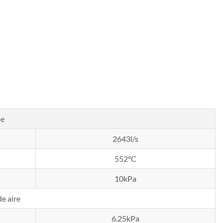
pe
2643l/s
552°C
10kPa
e aire
6.25kPa