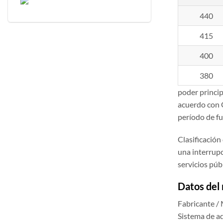
440
415
400
380
poder princip
acuerdo con 
período de f
Clasificación
una interrupc
servicios públ
Datos del
Fabricante 
Sistema de ad