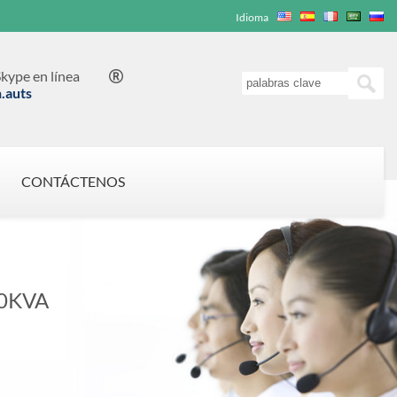
Idioma
kype en línea

n.auts
CONTÁCTENOS
0KVA