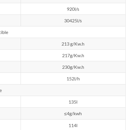
920l/s
30425l/s
ible
213 g/Kw.h
217g/Kw.h
230g/Kw.h
152l/h
e
135l
≤4g/kwh
114l