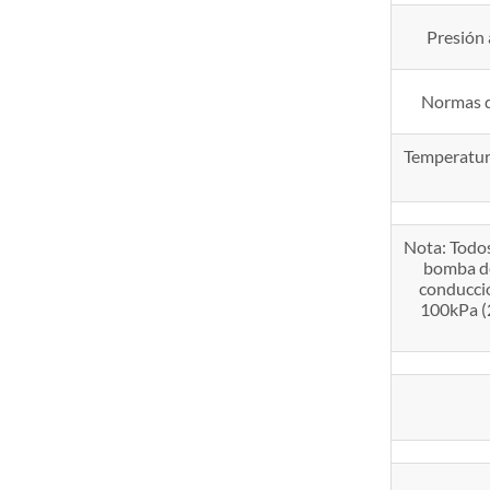
Presión 
Normas d
Temperatura
Nota: Todos
bomba de 
conducció
100kPa (2