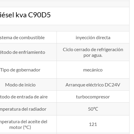
iésel kva C90D5
istema de combustible
inyección directa
Ciclo cerrado de refrigeración
todo de enfriamiento
por agua.
Tipo de gobernador
mecánico
Modo de inicio
Arranque eléctrico DC24V
odo de entrada de aire
turbocompresor
mperatura del radiador
50℃
peratura del aceite del
121
motor (°C)