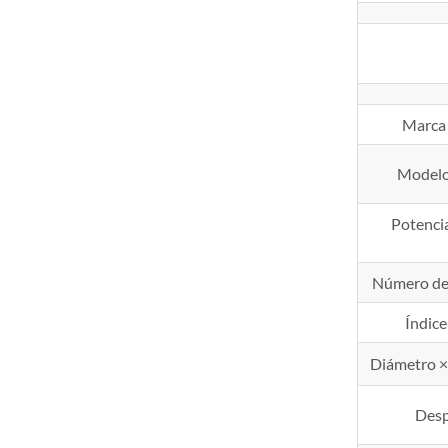
Marca 
Modelo
Potencia
Número de 
Índic
Diámetro × 
Desp