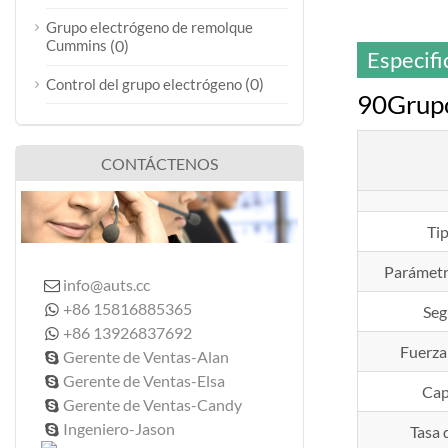
Grupo electrógeno de remolque
Cummins
(0)
Especifi
(0)
Control del grupo electrógeno
90Grupo
CONTÁCTENOS
Ti
Parámetr
info@auts.cc

+86 15816885365

Seg
+86 13926837692

Fuerza
Gerente de Ventas-Alan

Gerente de Ventas-Elsa

Cap
Gerente de Ventas-Candy

Ingeniero-Jason

Tasa