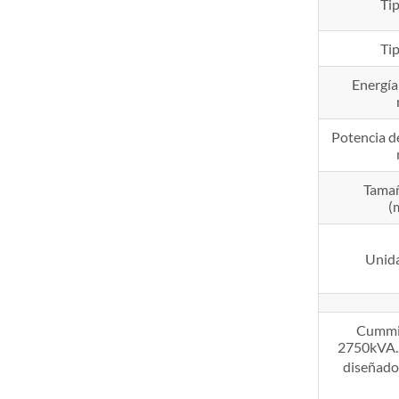
Ti
Ti
Energía
Potencia d
Tamañ
(
Unida
Cummin
2750kVA.. 
diseñados