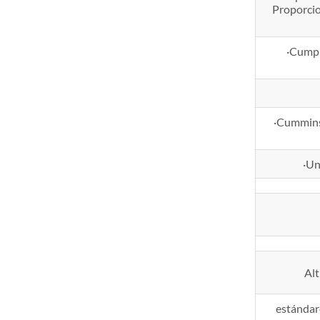
Proporcio
·Cumpl
·Cummins 
·Un
Alt
estándar