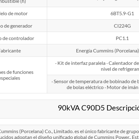
bustible (h)
elo de motor
6BT5.9-G1
o de generador
CI224G
 de controlador
PC1.1
Fabricante
Energía Cummins (Porcelana) 
· Kit de interfaz paralela · Calentador d
nivel de refrigera
es de funciones
especiales
· Sensor de temperatura de bobinado de b
de bolas eléctrico · Motor de i
90kVA C90D5 Descripció
Cummins (Porcelana) Co., Limitado. es el único fabricante de gru
ucidos adoptan el diseño unificado global de Cummins Power., Está