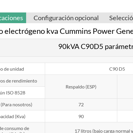
caciones
Configuración opcional
Selecci
 electrógeno kva Cummins Power Gen
90kVA C90D5 parámetro
po de unidad
C90 D5
os de rendimiento
Respaldo (ESP)
ún ISO 8528
 (Para nosotros)
72
acidad (Kva)
90
 de consumo de
17 litros (bajo carga normal