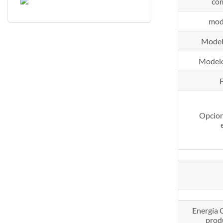
com
mod
Model
Modelo
Opcion
Energía 
prod