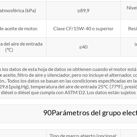
Nive
atmosférica (kPa)
≥89,9
e aceite de motor.
Clase CF/15W-40 o superior
Resi
 del aire de entrada
i
≤40
(℃)
 los datos de esta hoja de datos se obtienen cuando el motor es
aceite, filtro de aire y silenciador, pero no incluye el alternador,
n.. Todos los datos se basan en las condiciones especificadas en 
9.61pulg.Hg), temperatura del aire de entrada 25°C (77°F), presió
diésel o diésel que cumpla con ASTM D2. Los datos están sujetos 
90Parámetros del grupo ele
Tipo de marco abierto (opcional: