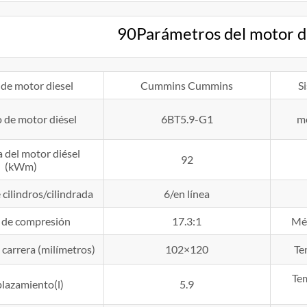
90Parámetros del motor d
de motor diesel
Cummins Cummins
S
 de motor diésel
6BT5.9-G1
mé
 del motor diésel
92
(kWm)
cilindros/cilindrada
6/en línea
e de compresión
17.3:1
Mét
carrera (milímetros)
102×120
Te
Tem
lazamiento(l)
5.9