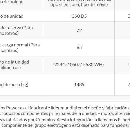
po de unidad
tipo silencioso, tipo de móvil)
po de unidad
C90 D5
E
 de reserva (Para
72
nosotros)
e carga normal (Para
65
nosotros)
o de la unidad
2284×1050×1553(LWH)
milímetros)
d de peso (kg)
1489
s Power es el fabricante líder mundial en el diseño y fabricació
Todos los componentes principales de la unidad. – motor, alternad
 y fabricados por Cummins. A esta integración la llamamos El pod
componente del grupo electrógeno está diseñado para funcionar e