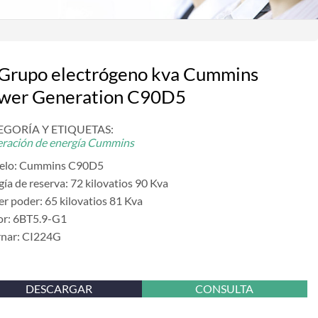
Grupo electrógeno kva Cummins
wer Generation C90D5
EGORÍA Y ETIQUETAS:
ración de energía Cummins
elo: Cummins C90D5
gía de reserva: 72 kilovatios 90 Kva
er poder: 65 kilovatios 81 Kva
r: 6BT5.9-G1
rnar: CI224G
DESCARGAR
CONSULTA