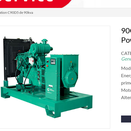
ation C90D5 de 90kva
90
Po
CAT
Gene
Mod
Ener
prim
Moto
Alte