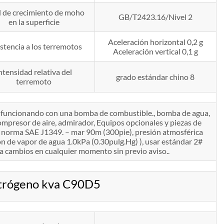
l de crecimiento de moho
GB/T2423.16/Nivel 2
en la superficie
Aceleración horizontal 0,2 g
stencia a los terremotos
Aceleración vertical 0,1 g
ntensidad relativa del
grado estándar chino 8
terremoto
tá funcionando con una bomba de combustible., bomba de agua,
 compresor de aire, admirador, Equipos opcionales y piezas de
la norma SAE J1349. – mar 90m (300pie), presión atmosférica
n de vapor de agua 1.0kPa (0.30pulg.Hg) ), usar estándar 2#
a cambios en cualquier momento sin previo aviso..
ctrógeno kva C90D5