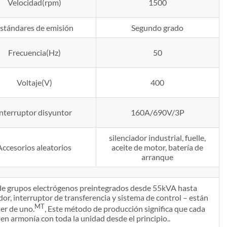
Velocidad(rpm)
1500
stándares de emisión
Segundo grado
Frecuencia(Hz)
50
Voltaje(V)
400
interruptor disyuntor
160A/690V/3P
silenciador industrial, fuelle,
Accesorios aleatorios
aceite de motor, batería de
arranque
n de grupos electrógenos preintegrados desde 55kVA hasta
or, interruptor de transferencia y sistema de control – están
MT
er de uno.
, Este método de producción significa que cada
n armonía con toda la unidad desde el principio..