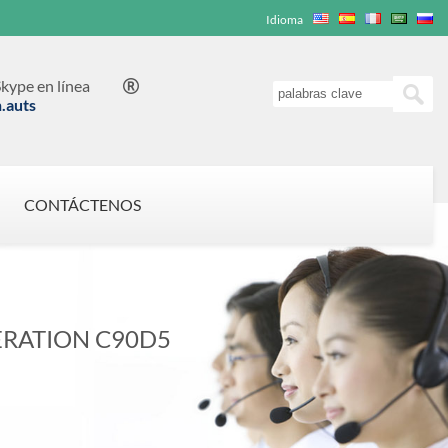
Idioma
kype en línea

n.auts
CONTÁCTENOS
RATION C90D5