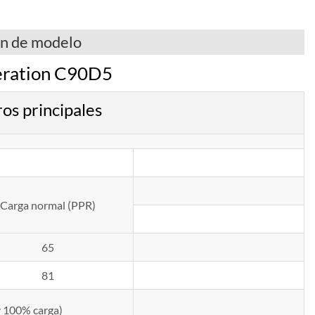
ón de modelo
eration C90D5
s principales
Carga normal (PPR)
65
81
 y 100% carga)