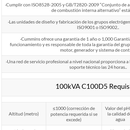
·Cumplir con ISO8528-2005 y GB/T2820-2009 “Conjunto de al
de combustión interna alternativo” est
·Las unidades de diseño y fabricación de los grupos electrógen
ISO9001 o ISO9002..
·Cummins ofrece una garantía de 1 año o 1,000 Garantía
funcionamiento y es responsable de toda la garantía del grup
motor, generador y sistema de contr
·Una red de servicio profesional a nivel nacional proporciona a 
soporte técnico las 24 horas..
100kVA C100D5 Requisi
≤1000 (corrección de
Valor del pH
Altitud (metro)
la calidad d
potencia requerida si se
agua
excede)