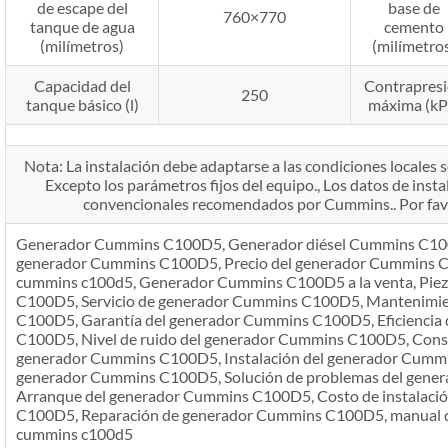
de escape del
base de
760×770
tanque de agua
cemento
(milímetros)
(milímetro
Capacidad del
Contrapres
250
tanque básico (l)
máxima (kP
Nota: La instalación debe adaptarse a las condiciones locales se
Excepto los parámetros fijos del equipo., Los datos de insta
convencionales recomendados por Cummins.. Por favo
Generador Cummins C100D5, Generador diésel Cummins C100D
generador Cummins C100D5, Precio del generador Cummins C
cummins c100d5, Generador Cummins C100D5 a la venta, Pie
C100D5, Servicio de generador Cummins C100D5, Mantenimi
C100D5, Garantía del generador Cummins C100D5, Eficiencia
C100D5, Nivel de ruido del generador Cummins C100D5, Cons
generador Cummins C100D5, Instalación del generador Cummi
generador Cummins C100D5, Solución de problemas del gen
Arranque del generador Cummins C100D5, Costo de instalaci
C100D5, Reparación de generador Cummins C100D5, manual de
cummins c100d5