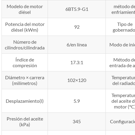
Modelo de motor
método d
6BT5.9-G1
diésel
enfriamien
Potencia del motor
Tipo de
92
diésel (kWm)
gobernado
Número de
6/en línea
Modo de ini
cilindros/cilindrada
Índice de
Método d
17.3:1
compresión
entrada de a
Diámetro × carrera
Temperatu
102×120
(milímetros)
del radiad
Temperatu
Desplazamiento(l)
5.9
del aceite d
motor (°C
Presión del aceite
345
Configuraci
(kPa)