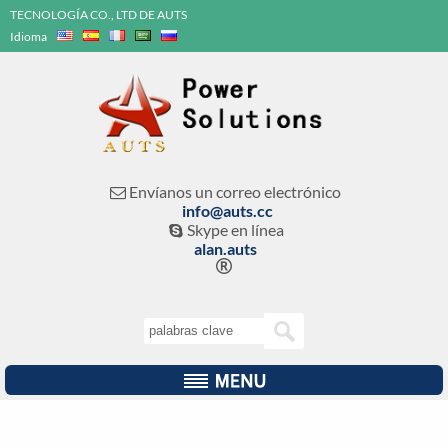
TECNOLOGÍA CO., LTD DE AUTS
Idioma
Envíanos un correo electrónico

info@auts.cc
Skype en línea

alan.auts
