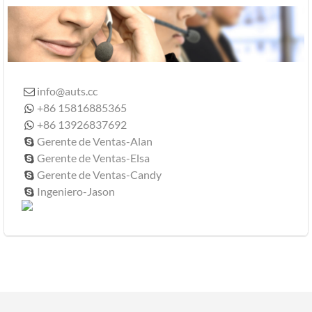
info@auts.cc

+86 15816885365

+86 13926837692

Gerente de Ventas-Alan

Gerente de Ventas-Elsa

Gerente de Ventas-Candy

Ingeniero-Jason
