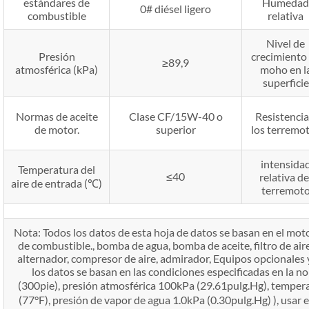
estándares de
Humedad
0# diésel ligero
combustible
relativa
Nivel de
Presión
crecimiento
≥89,9
atmosférica (kPa)
moho en l
superficie
Normas de aceite
Clase CF/15W-40 o
Resistencia
de motor.
superior
los terremo
intensida
Temperatura del
≤40
relativa de
aire de entrada (℃)
terremot
Nota: Todos los datos de esta hoja de datos se basan en el m
de combustible., bomba de agua, bomba de aceite, filtro de aire
alternador, compresor de aire, admirador, Equipos opcionales 
los datos se basan en las condiciones especificadas en la
(300pie), presión atmosférica 100kPa (29.61pulg.Hg), tempera
(77°F), presión de vapor de agua 1.0kPa (0.30pulg.Hg) ), usar e