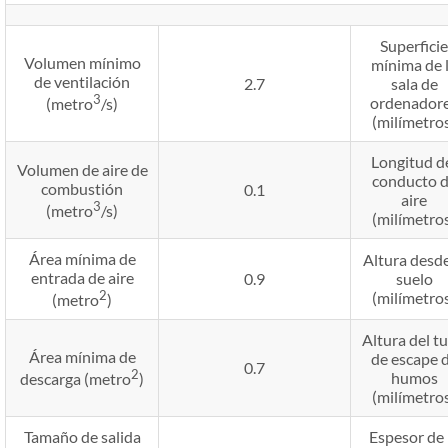
Superficie
Volumen mínimo
mínima de 
de ventilación
2.7
sala de
3
ordenador
(metro
/s)
(milímetro
Longitud d
Volumen de aire de
conducto 
combustión
0.1
aire
3
(metro
/s)
(milímetro
Área mínima de
Altura desde
entrada de aire
0.9
suelo
2
(milímetro
(metro
)
Altura del t
Área mínima de
de escape 
0.7
2
humos
descarga (metro
)
(milímetro
Tamaño de salida
Espesor de 