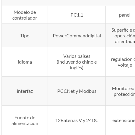
Modelo de
PC1.1
panel
controlador
Superficie 
Tipo
PowerCommanddigital
operació
orientada
Varios países
regulacion 
idioma
(incluyendo chino e
voltaje
inglés)
Monitoreo
interfaz
PCCNet y Modbus
protecció
Fuente de
12Baterías V y 24DC
extensione
alimentación