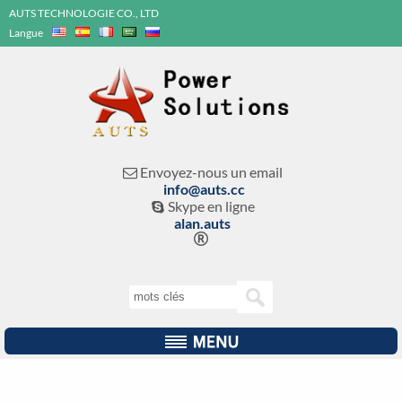
AUTS TECHNOLOGIE CO., LTD
Langue
Envoyez-nous un email

info@auts.cc
Skype en ligne

alan.auts
