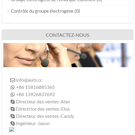
(0)
Contrôle du groupe électrogène
CONTACTEZ-NOUS
info@auts.cc

+86 15816885365

+86 13926837692

Directeur des ventes-Alan

Directrice des ventes-Elsa

Directeur des ventes-Candy

Ingénieur-Jason
