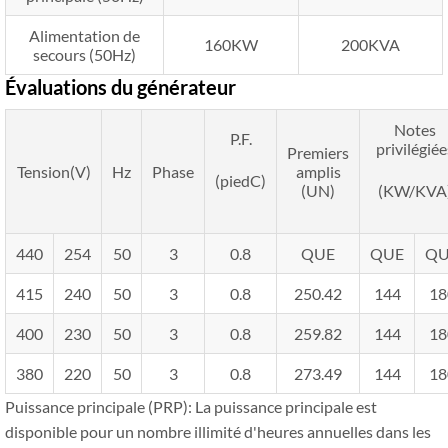
Alimentation de
160KW
200KVA
secours (50Hz)
Évaluations du générateur
Notes
P.F.
privilégiée
Premiers
Tension(V)
Hz
Phase
amplis
(piedC)
(UN)
(KW/KVA
440
254
50
3
0.8
QUE
QUE
QU
415
240
50
3
0.8
250.42
144
18
400
230
50
3
0.8
259.82
144
18
380
220
50
3
0.8
273.49
144
18
Puissance principale (PRP): La puissance principale est
disponible pour un nombre illimité d'heures annuelles dans les