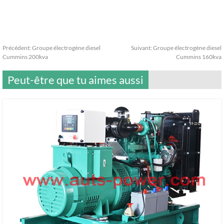
Précédent:
Groupe électrogène diesel
Suivant:
Groupe électrogène diesel
Cummins 200kva
Cummins 160kva
Peut-être que tu aimes aussi