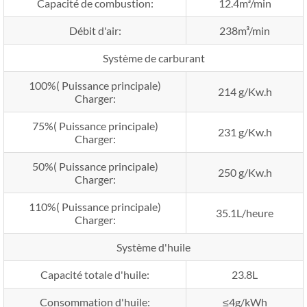
Capacité de combustion:
12.4m³/min
Débit d'air:
238m³/min
Système de carburant
100%( Puissance principale)
214 g/Kw.h
Charger:
75%( Puissance principale)
231 g/Kw.h
Charger:
50%( Puissance principale)
250 g/Kw.h
Charger:
110%( Puissance principale)
35.1L/heure
Charger:
Système d'huile
Capacité totale d'huile:
23.8L
Consommation d'huile:
≤4g/kWh