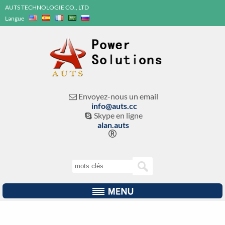
AUTS TECHNOLOGIE CO., LTD
Langue
Envoyez-nous un email

info@auts.cc
Skype en ligne

alan.auts
