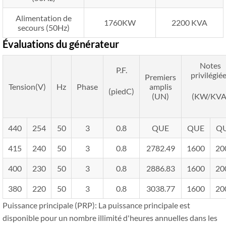
Alimentation de
1760KW
2200 KVA
secours (50Hz)
Évaluations du générateur
Notes
P.F.
privilégié
Premiers
Tension(V)
Hz
Phase
amplis
(piedC)
(UN)
(KW/KVA
440
254
50
3
0.8
QUE
QUE
Q
415
240
50
3
0.8
2782.49
1600
20
400
230
50
3
0.8
2886.83
1600
20
380
220
50
3
0.8
3038.77
1600
20
Puissance principale (PRP): La puissance principale est
disponible pour un nombre illimité d'heures annuelles dans les