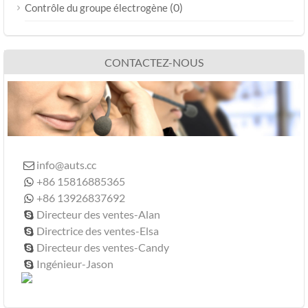
(0)
Contrôle du groupe électrogène
CONTACTEZ-NOUS
info@auts.cc

+86 15816885365

+86 13926837692

Directeur des ventes-Alan

Directrice des ventes-Elsa

Directeur des ventes-Candy

Ingénieur-Jason
