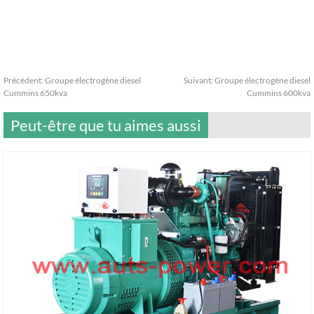
Précédent:
Groupe électrogène diesel
Suivant:
Groupe électrogène diesel
Cummins 650kva
Cummins 600kva
Peut-être que tu aimes aussi