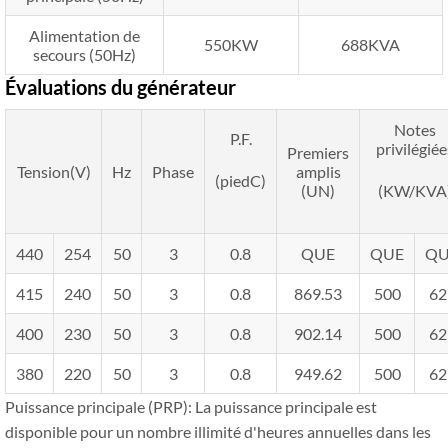
Alimentation de
550KW
688KVA
secours (50Hz)
Évaluations du générateur
Notes
P.F.
privilégiée
Premiers
Tension(V)
Hz
Phase
amplis
(piedC)
(UN)
(KW/KVA
440
254
50
3
0.8
QUE
QUE
QU
415
240
50
3
0.8
869.53
500
62
400
230
50
3
0.8
902.14
500
62
380
220
50
3
0.8
949.62
500
62
Puissance principale (PRP): La puissance principale est
disponible pour un nombre illimité d'heures annuelles dans les