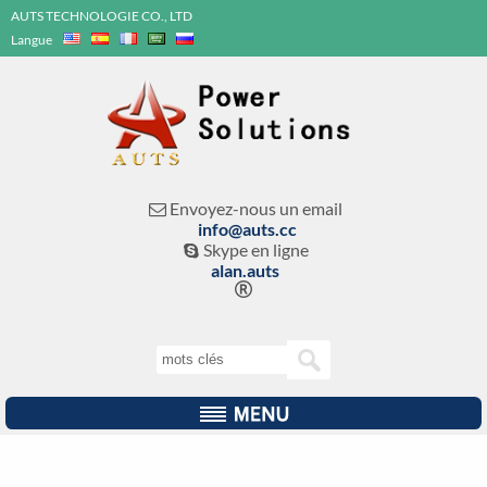
AUTS TECHNOLOGIE CO., LTD
Langue
Envoyez-nous un email

info@auts.cc
Skype en ligne

alan.auts
