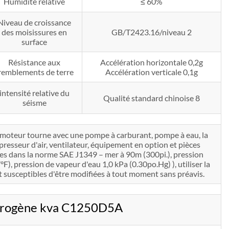
Humidité relative
≤ 60%
Niveau de croissance
des moisissures en
GB/T2423.16/niveau 2
surface
Résistance aux
Accélération horizontale 0,2g
remblements de terre
Accélération verticale 0,1g
intensité relative du
Qualité standard chinoise 8
séisme
e moteur tourne avec une pompe à carburant, pompe à eau, la
ompresseur d'air, ventilateur, équipement en option et pièces
ées dans la norme SAE J1349 – mer à 90m (300pi.), pression
, pression de vapeur d'eau 1,0 kPa (0.30po.Hg) ), utiliser la
susceptibles d'être modifiées à tout moment sans préavis.
ctrogène kva C1250D5A