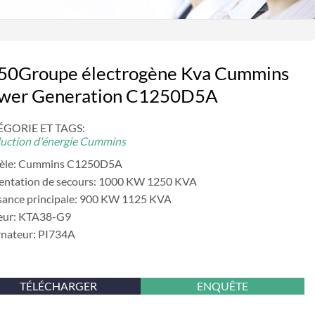
50Groupe électrogène Kva Cummins
wer Generation C1250D5A
GORIE ET ​​TAGS:
uction d'énergie Cummins
èle: Cummins C1250D5A
entation de secours: 1000 KW 1250 KVA
sance principale: 900 KW 1125 KVA
eur: KTA38-G9
rnateur: PI734A
TÉLÉCHARGER
ENQUÊTE