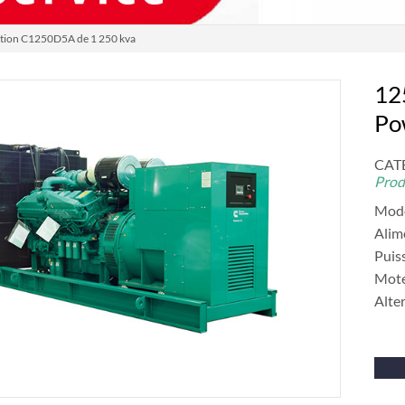
tion C1250D5A de 1 250 kva
12
Po
CATÉ
Prod
Mod
Alim
Puis
Mot
Alte