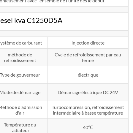
nieusement avec l'ensemble de l'unité dès le début.
iesel kva C1250D5A
Système de carburant
injection directe
méthode de
Cycle de refroidissement par eau
refroidissement
fermé
Type de gouverneur
électrique
Mode de démarrage
Démarrage électrique DC24V
Méthode d'admission
Turbocompression, refroidissement
d'air
intermédiaire à basse température
Température du
40℃
radiateur