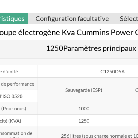
istiques
Configuration facultative
Sélec
oupe électrogène Kva Cummins Power
1250Paramètres principau
e d'unité
C1250D5A
 de performance
Sauvegarde (ESP)
C
 l'ISO 8528
 (Pour nous)
1000
cité (KVA)
1250
onsommation de
256 litres (sous charge normale et 