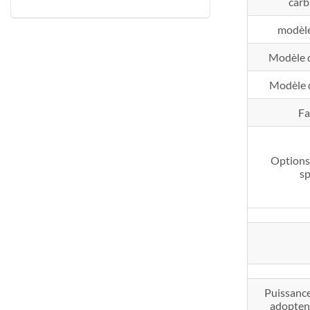
carb
modèl
Modèle 
Modèle 
Fa
Options
sp
Puissance
adoptent