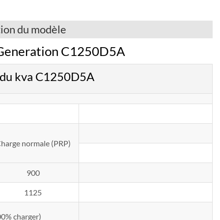
tion du modèle
 Generation C1250D5A
x du kva C1250D5A
harge normale (PRP)
900
1125
100% charger)