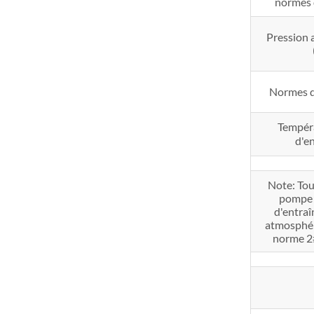
normes 
Pression
Normes d
Tempéra
d'e
Note: Tou
pompe à
d'entraî
atmosphéri
norme 2#