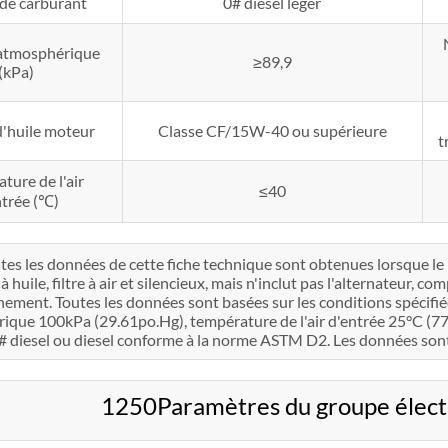
de carburant
0# diesel léger
 atmosphérique
≥89,9
(kPa)
'huile moteur
Classe CF/15W-40 ou supérieure
t
ture de l'air
≤40
ntrée (℃)
tes les données de cette fiche technique sont obtenues lorsque l
 huile, filtre à air et silencieux, mais n'inclut pas l'alternateur, c
nement. Toutes les données sont basées sur les conditions spécifi
que 100kPa (29.61po.Hg), température de l'air d'entrée 25°C (77°F)
 diesel ou diesel conforme à la norme ASTM D2. Les données sont 
1250Paramètres du groupe éle