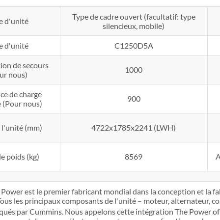
Type de cadre ouvert (facultatif: type
e d'unité
silencieux, mobile)
e d'unité
C1250D5A
ion de secours
1000
ur nous)
ce de charge
900
 (Pour nous)
e l'unité (mm)
4722x1785x2241 (LWH)
e poids (kg)
8569
A
ower est le premier fabricant mondial dans la conception et la fa
Tous les principaux composants de l'unité – moteur, alternateur, 
iqués par Cummins. Nous appelons cette intégration The Power o