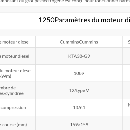
omposant du groupe électrogène est conçu pour fonctionner harmo
1250Paramètres du moteur d
 moteur diesel
CumminsCummins
 moteur diesel
KTA38-G9
du moteur diesel
1089
(kWm)
mbre de
12/type V
es/cylindrée
e compression
13.9:1
× course (mm)
159×159