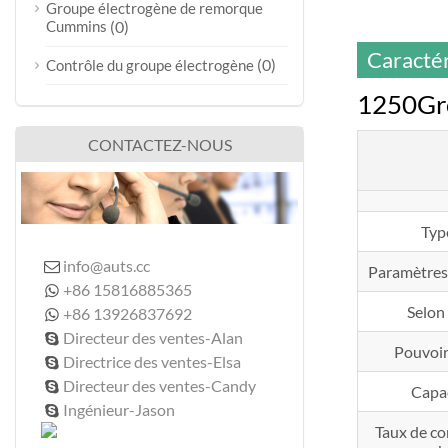
Groupe électrogène de remorque
Cummins
(0)
Caractér
(0)
Contrôle du groupe électrogène
1250Gr
CONTACTEZ-NOUS
Typ
info@auts.cc

Paramètres
+86 15816885365

Selon
+86 13926837692

Directeur des ventes-Alan

Pouvoir
Directrice des ventes-Elsa

Directeur des ventes-Candy

Capa
Ingénieur-Jason

Taux de c