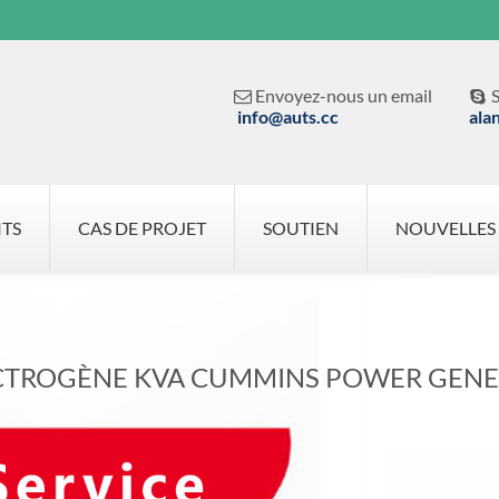
Envoyez-nous un email
S


info@auts.cc
ala
ITS
CAS DE PROJET
SOUTIEN
NOUVELLES
CTROGÈNE KVA CUMMINS POWER GENE