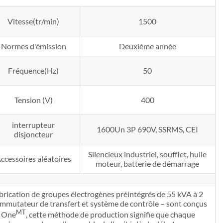
Vitesse(tr/min)
1500
Normes d'émission
Deuxième année
Fréquence(Hz)
50
Tension (V)
400
interrupteur
1600Un 3P 690V, SSRMS, CEI
disjoncteur
Silencieux industriel, soufflet, huile
ccessoires aléatoires
moteur, batterie de démarrage
brication de groupes électrogènes préintégrés de 55 kVA à 2
commutateur de transfert et système de contrôle – sont conçus
MT
f One
, cette méthode de production signifie que chaque