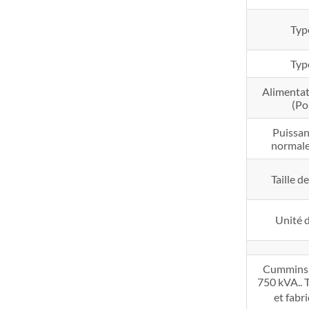
Typ
Typ
Alimentat
(Po
Puissan
normale
Taille d
Unité d
Cummins P
750 kVA.. 
et fabr