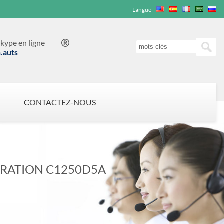
Langue
kype en ligne

n.auts
CONTACTEZ-NOUS
RATION C1250D5A