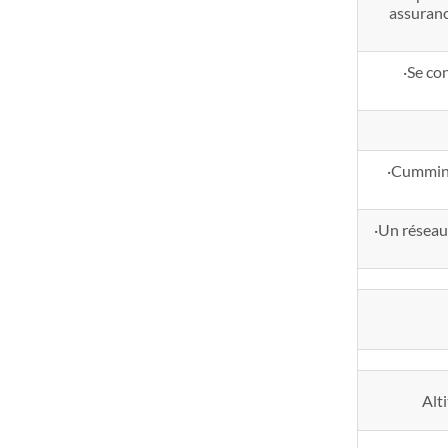
assuranc
·Se co
·Cummins
·Un réseau 
Alt