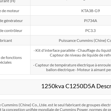
urant (H)
e de moteur
KTA38-G9
de générateur
PI734A
de contrôleur
PC3.3
bricant
Puissance Cummins (Chine) Co.
· Kit d'interface parallèle · Chauffage du liqui
Capteur de niveau de liquide de ref
 de fonctions
éciales
· Capteur de température électrique à enroulem
ballon électrique · Moteur à aimant
1250kva C1250D5A Descrip
 Cummins (Chine) Co., Ltée. est le seul fabricant de groupes éle
 la conception unifiée mondiale de Cummins Power, normes de prod