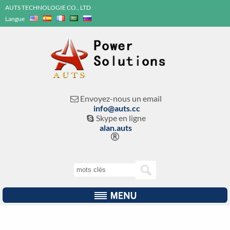
AUTS TECHNOLOGIE CO., LTD
Langue
Envoyez-nous un email

info@auts.cc
Skype en ligne

alan.auts
