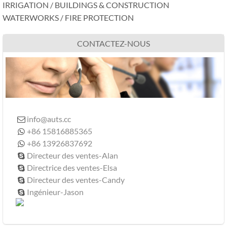
IRRIGATION
/
BUILDINGS
&
CONSTRUCTION
WATERWORKS
/
FIRE PROTECTION
CONTACTEZ-NOUS
info@auts.cc

+86 15816885365

+86 13926837692

Directeur des ventes-Alan

Directrice des ventes-Elsa

Directeur des ventes-Candy

Ingénieur-Jason
