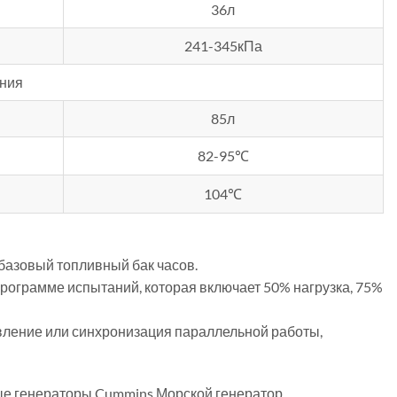
36л
241-345кПа
ния
85л
82-95℃
104℃
 базовый топливный бак часов.
рограмме испытаний, которая включает 50% нагрузка, 75%
авление или синхронизация параллельной работы,
е генераторы Cummins,Морской генератор