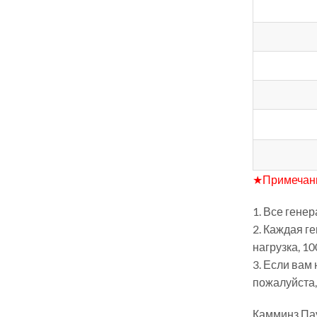
★Примечан
1. Все гене
2. Каждая г
нагрузка, 10
3. Если вам
пожалуйста,
Камминз Па