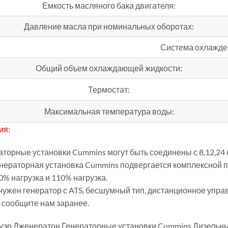
Емкость масляного бака двигателя:
Давление масла при номинальных оборотах:
Система охлажде
Общий объем охлаждающей жидкости:
Термостат:
Максимальная температура воды:
ия:
раторные установки Cummins могут быть соединены с 8,12,24
енераторная установка Cummins подвергается комплексной п
0% нагрузка и 110% нагрузка.
 нужен генератор с ATS, бесшумный тип, дистанционное упр
 сообщите нам заранее.
уэр Дженератон,Генераторные установки Cummins,Дизельны