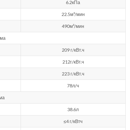
6.2кПа
22.5м³/мин
490м³/мин
ема
209 г/кВт.ч
212г/кВт.ч
223 г/кВт.ч
78л/ч
ма
38.6л
≤4 г/кВтч