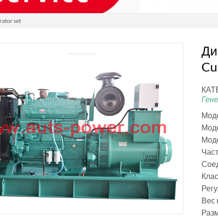
ator set
Ди
Cu
КАТ
Ген
Моде
Моде
Моде
Част
Соед
Клас
Рег
Вес 
Раз