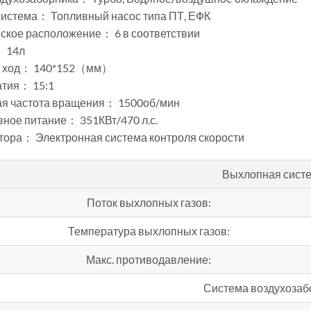
система： Топливный насос типа ПТ, ЕФК
ское расположение： 6 в соответствии
 14л
и ход： 140*152（мм）
атия： 15:1
я частота вращения： 1500об/мин
вное питание： 351КВт/470 л.с.
тора： Электронная система контроля скорости
Выхлопная сист
Поток выхлопных газов:
Температура выхлопных газов:
Макс. противодавление:
Система воздухозаб