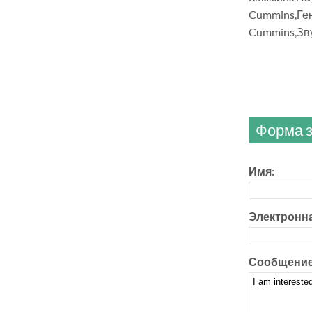
Cummins,Ге
Cummins,Зв
Форма з
Имя:
Электронна
Сообщение