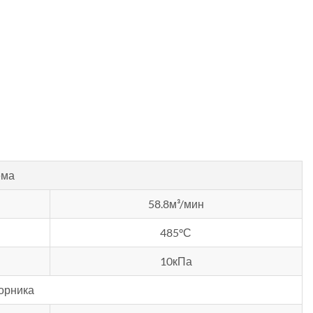
ема
58.8м³/мин
485°С
10кПа
орника