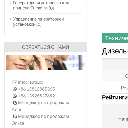
Генераторная установка для
прицепа Cummins
(0)
Управление генераторной
установкой
(0)
Техниче
СВЯЗАТЬСЯ С НАМИ
Дизель-
О
info@auts.cc

Рез
+86 15816885365

+86 13926837692

Рейтинги
Менеджер по продажам-

Алан
Менеджер по продажам-

Нап
Эльза