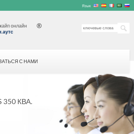
Язык
кайп онлайн

н.аутс
ЗАТЬСЯ С НАМИ
350 КВА.