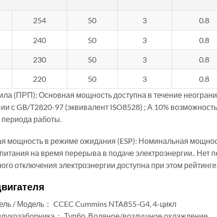
254
50
3
0.8
240
50
3
0.8
230
50
3
0.8
220
50
3
0.8
ла (ПРП): Основная мощность доступна в течение неогранич
вии с GB/T2820-97 (эквивалент ISO8528) ; А 10% возможность
 периода работы.
я мощность в режиме ожидания (ESP): Номинальная мощнос
питания на время перерыва в подаче электроэнергии.. Нет 
ого отключения электроэнергии доступна при этом рейтинге
двигателя
ель / Модель： CCEC Cummins NTA855-G4, 4-цикл
здухозаборника： Турбо, Водяное/воздушное охлаждение