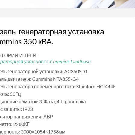
зель-генераторная установка
mmins 350 кВА.
ЕГОРИИ И ТЕГИ:
ераторная установка Cummins Landbase
ль генераторной установки: AC350SD1
ль двигателя:
Cummins NTA855-G4
ль генератора переменного тока:
Stamford HCI444E
ота: 50Гц
инение обмоток: 3-Фаза, 4-Проволока
с защиты: IP23
улятор напряжения: АВР
нетто: 2280КГ
мерность: 3000×1054×1758мм