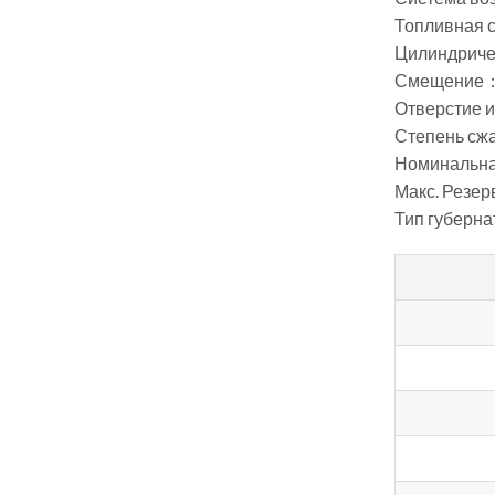
Топливная 
Цилиндриче
Смещение：
Отверстие 
Степень сж
Номинальна
Макс. Резер
Тип губерна