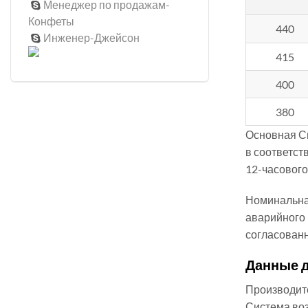
Менеджер по продажам-

Конфеты
440
Инженер-Джейсон

415
400
380
Основная Си
в соответст
12-часового
Номинальна
аварийного 
согласованн
Данные 
Производит
Система во