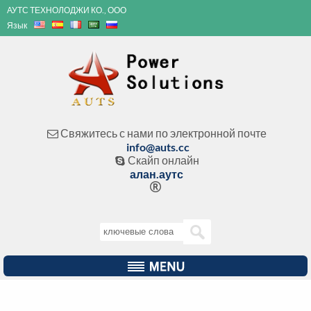
АУТС ТЕХНОЛОДЖИ КО., ООО
Язык
Свяжитесь с нами по электронной почте

info@auts.cc
Скайп онлайн

алан.аутс
