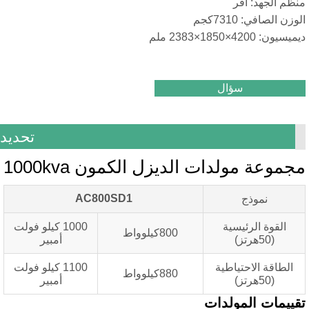
د: أفر
7310كجم
ملم
سؤال
تحديد
مولدات الديزل الكمون 1000kva
AC800SD1
موذج
الرئيسية
1000 كيلو فولت
800كيلوواط
أمبير
الاحتياطية
1100 كيلو فولت
880كيلوواط
أمبير
 المولدات