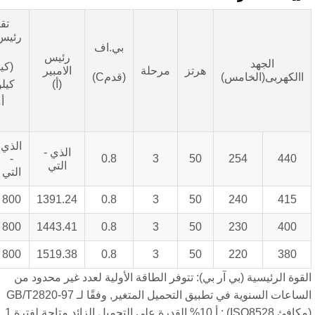
تقييمات
رئيس الوزراء
بي.اف
رئيس
جهد
(كيلوواط/
هرتز
مرحلة
الامبير
ى(الخامس)
(قدمC)
(أ)
كيلو فولت
أمبير)
الذي
الذي -
الذي
-
0.8
3
50
254
التي
- التي
التي
1000
800
1391.24
0.8
3
50
240
1000
800
1443.41
0.8
3
50
230
1000
800
1519.38
0.8
3
50
220
يسية (بي آر بي): تتوفر الطاقة الأولية لعدد غير محدود من
الساعات السنوية في تطبيق التحميل المتغير, وفقًا لـ GB/T2820-97
(مكافئ ISO8528) ; أ 10% القدرة على التحميل الزائد متاحة لفترة 1