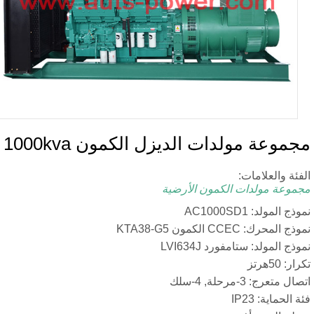
مولدات الديزل الكمون 1000kva
لامات:
لدات الكمون الأرضية
AC1000
مون KTA38-G5
: ستامفورد LVI634J
ة, 4-سلك
IP2