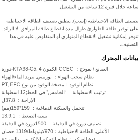
اعة من التشغيل.
اقة الاحتياطية (إسب): ينطبق تصنيف الطاقة الاحتياطية
 طاقة الطوارئ طوال مدة انقطاع طاقة المرافق. لا الزائد,
نية تشغيل الانقطاع المتوازي أو المتفاوض عليه في هذا
المحرك
الصانع / نموذج： CCEC الكمون KTA38-G5, 4-دورة
نظام سحب الهواء： توربيني, تبريد الماء/الهواء
نظام الوقود：مضخة الوقود من نوع PT, EFC
ترتيب الاسطوانة： “الخامس” في الخط;12 اسطوانة
الإزاحة： 37.8ل
تتحمل والسكتة الدماغية： 159*159(مم)
نسبة الضغط： 13.9:1
تصنيف دورة في الدقيقة： 1500دورة في الدقيقة
الأعلى. الطاقة الاحتياطية：970كيلوواط/1319 حصان
نوع الحاكم： نظام التحكم الإلكتروني بالسرعة