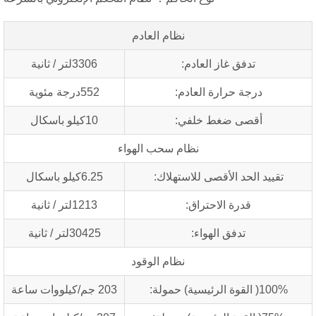
نظام العادم
تدفق غاز العادم:
3306لتر / ثانية
درجة حرارة العادم:
552درجة مئوية
أقصى ضغط خلفي:
10كيلو باسكال
نظام سحب الهواء
د الحد الأقصى للاستهلاك:
6.25كيلو باسكال
قدرة الاحتراق:
1213لتر / ثانية
تدفق الهواء:
30425لتر / ثانية
نظام الوقود
ة) حمولة:
203 جم/كيلووات ساعة