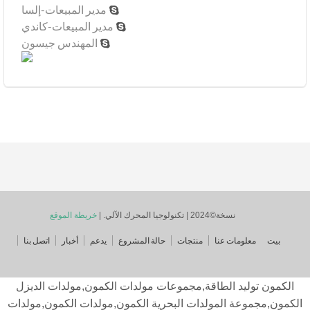
مدير المبيعات-إلسا

مدير المبيعات-كاندي

المهندس جيسون

نسخة©2024 | تكنولوجيا المحرك الآلي. |
خريطة الموقع
معلومات عنا
منتجات
حالة المشروع
يدعم
أخبار
اتصل بنا
توليد الطاقة,مجموعات مولدات الكمون,مولدات الديزل
جموعة المولدات البحرية الكمون,مولدات الكمون,مولدات