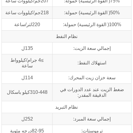
) حمولة:
207جم/كيلووات ساعة
) حمولة:
218جم/كيلووات ساعة
ة) حمولة:
220لتر/ساعة
نظام النفط
إجمالي سعة الزيت:
135ل
≥4 جرام/كيلوواط
استهلاك النفط:
ساعة
ة خزان زيت المحرك:
114ل
لزيت عند عدد الدورات في
310-448كيلو باسكال
الدقيقة المقدر:
نظام التبريد
إجمالي سعة المبرد:
252ل
ترموستات:
82-95درجه مئوية