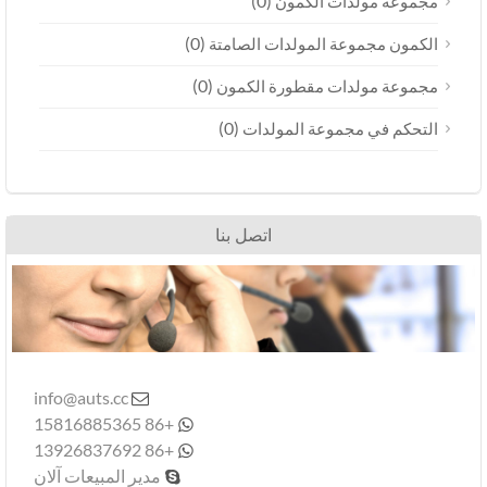
(0)
وعة مولدات الكمون
(0)
ون مجموعة المولدات الصامتة
(0)
وعة مولدات مقطورة الكمون
(0)
كم في مجموعة المولدات
اتصل بنا
info@auts.cc

+86 15816885365

+86 13926837692

مدير المبيعات آلان
