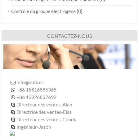
(0)
Contrôle du groupe électrogène
CONTACTEZ-NOUS
info@auts.cc

+86 15816885365

+86 13926837692

Directeur des ventes-Alan

Directrice des ventes-Elsa

Directeur des ventes-Candy

Ingénieur-Jason
