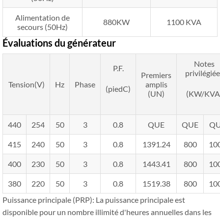
Alimentation de
880KW
1100 KVA
secours (50Hz)
Évaluations du générateur
Notes
P.F.
privilégiée
Premiers
Tension(V)
Hz
Phase
amplis
(piedC)
(UN)
(KW/KVA
440
254
50
3
0.8
QUE
QUE
Q
415
240
50
3
0.8
1391.24
800
10
400
230
50
3
0.8
1443.41
800
10
380
220
50
3
0.8
1519.38
800
10
Puissance principale (PRP): La puissance principale est
disponible pour un nombre illimité d'heures annuelles dans les