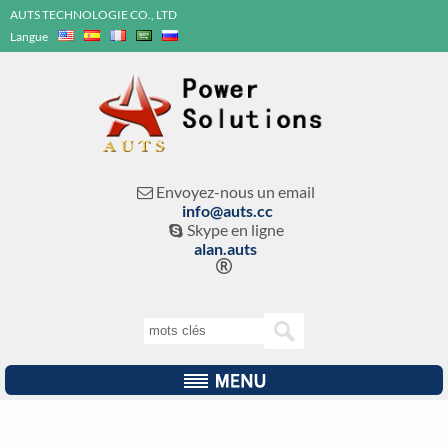
AUTS TECHNOLOGIE CO., LTD
Langue
Envoyez-nous un email

info@auts.cc
Skype en ligne

alan.auts
