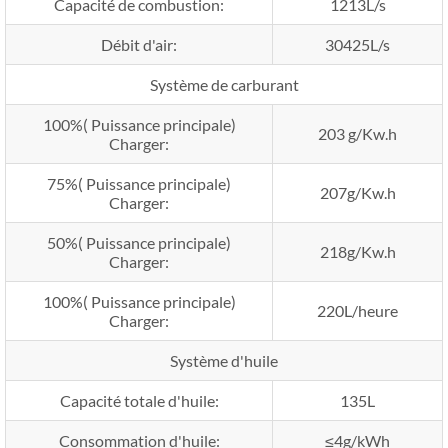
Capacité de combustion:
1213L/s
Débit d'air:
30425L/s
Système de carburant
100%( Puissance principale)
203 g/Kw.h
Charger:
75%( Puissance principale)
207g/Kw.h
Charger:
50%( Puissance principale)
218g/Kw.h
Charger:
100%( Puissance principale)
220L/heure
Charger:
Système d'huile
Capacité totale d'huile:
135L
Consommation d'huile:
≤4g/kWh