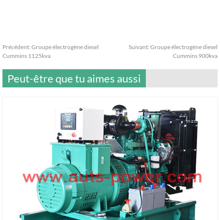
Précédent:
Groupe électrogène diesel
Suivant:
Groupe électrogène diesel
Cummins 1125kva
Cummins 900kva
Peut-être que tu aimes aussi