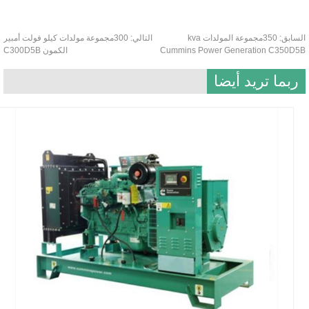
350مجموعة المولدات kva
التالي:
300مجموعة مولدات كيلو فولت أمبير
Cummins Pow
الكمون C300D5B