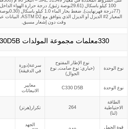
على الشروط المحددة في معيار SAE J1349 – البحر 90 م (300قدم.), الضغط الجوي
100 كيلو باسكال (29.61بوصة زئبق), درجة حرارة الهواء الداخل 25 درجة مئوية
(77درجة فهرنهايت), ضغط بخار الماء 1.0 كيلو باسكال (0.30بوصة زئبق) ), استخدام
المعيار 2# الديزل أو الديزل الذي يتوافق مع ASTM D2. البيانات عرضة للتغيير في أي
وقت دون إشعار مسبق.
وع الإطار المفتوح
سرعة(دورة
1500
اري: نوع صامت, نوع
في الدقيقة)
الجوال)
معايير
C330 D5B
الصف الثاني
الانبعاثات
50
264
تكرار(هرتز)
الجهد