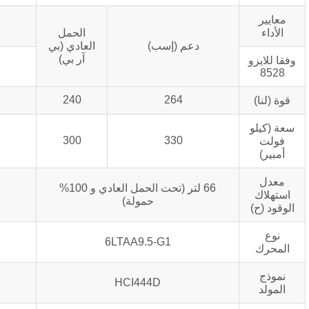
الحمل
دعم (إسب)
العادي (بي
آر بي)
240
264
300
330
66 لتر (تحت الحمل العادي و 100%
حمولة)
6LTAA9.5-G1
HCI444D