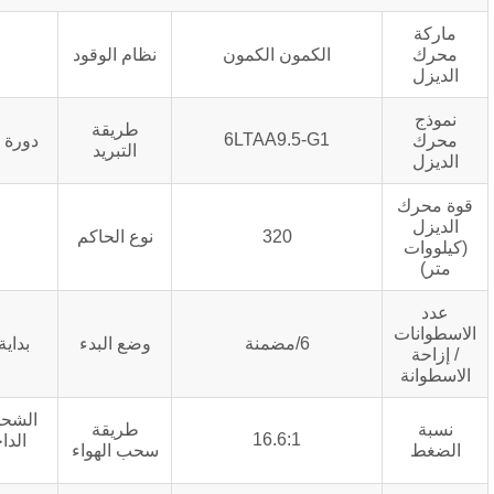
الكمون الكمون
نظام الوقود
حقن مباشر
طريقة
6LTAA9.5-G1
دورة تبريد المياه المغلقة
التبريد
320
نوع الحاكم
كهربائي
6/مضمنة
وضع البدء
بداية كهربائية DC24V
الشحن التوربيني, التبريد
طريقة
16.6:1
الداخلي بدرجة حرارة
سحب الهواء
منخفضة