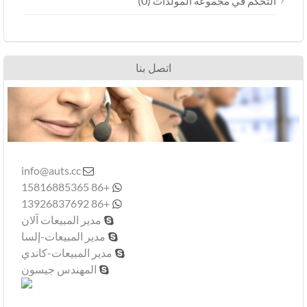
(0)
عة المولدات
اتصل بنا
info@auts.cc

+86 15816885365

+86 13926837692

مدير المبيعات آلان

مدير المبيعات-إلسا

مدير المبيعات-كاندي

المهندس جيسون
