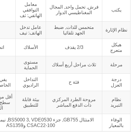
معامل
 تحمل واحد, المجال
2%
التوافقي
لمغناطيسي الدوار
الهاتفي: ثف
حمس للذات, ضبط
عامل تدخل
<50
الجهد تلقائيا
الهاتف: تيف
2/3 يقذف
الأسلاك
اتصال من النوع Y
مستوى
ث مراحل أربع أسلاك
IP23
الحماية
التداخل
يفي بمستويات G وN
فئة ح
الراديوي
الخاصة بـ BS800 وVDE
أقل من 1 كم فوق مستوى
حة الطرد المركزي
بيئة قابلة
سطح البحر, 40℃ درجة
ات الدفع المباشر
للتطبيق
الحرارة المحيطة
الامتثال GB755, جزء BS5000 3, VDE0530, نيمامج1-22, إيك-34,
CSAC22-100 وAS1359