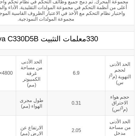
 دمج جميع وظائف التحكم في نظام تحكم واحد, والتي تتمتع بأداء
حكم في مجموعة المولدات التقليدية. الأداء والموثوقية. تم تصميم
تحكم مع الأخذ في الاعتبار الظروف القاسية الموجودة في تطبيقات
مجموعة المولدات النموذجية.
لتثبيت kva C330D5B
الحد الأدنى
من مساحة
4800×3300×3000(LWH)
6.9
غرفة
الكمبيوتر
(مم)
طول مجرى
400
0.31
الهواء (مم)
الارتفاع عن
≈500
2.05
الارض (مم)