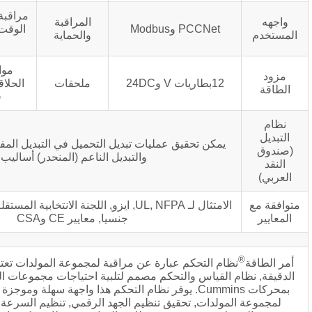
مراقبة العملية الكاملة في
المراقبة
PCCN وModbus
الوقت الحقيقي, يمكن أن
والحماية
تدعم البعيد
موازية ممتدة (ذروة
24DC
ملحقات
الحلاقة/الحمل الأساسي)
قدرات التوزيع
ن تحقيق عمليات تبديل التحميل في التبديل المفتوح, التبديل مغلق,
والتبديل الناعم (المنحدر) أساليب.
الامتثال لـ UL, NFPA, ايزو, اللجنة الانتخابية المستقلة, الأمراض المنقولة
جنسيا, معايير CE وCSA
التحكم عبارة عن مراقبة لمجموعة المولدات تعتمد على المعالجات
ياس والتحكم مصمم لتلبية احتياجات مجموعات المولدات التي تعمل
بمحركات Cummins. يوفر نظام التحكم هذا واجهة سهلة وموجزة بين الإنسان والآلة
ات, تحقيق تنظيم الجهد الرقمي, تنظيم السرعة الرقمية وحماية