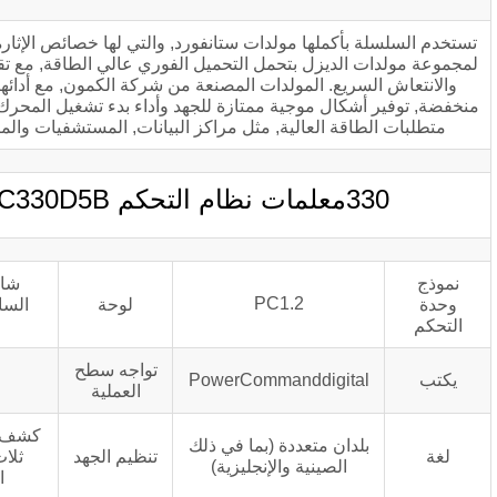
ملها مولدات ستانفورد, والتي لها خصائص الإثارة ممتازة, مما يسمح
يزل بتحمل التحميل الفوري عالي الطاقة, مع تقلبات الجهد الصغيرة
ع. المولدات المصنعة من شركة الكمون, مع أدائها العالي ومقاومة
ل موجية ممتازة للجهد وأداء بدء تشغيل المحرك في التطبيقات ذات
 العالية, مثل مراكز البيانات, المستشفيات والمرافق الصناعية.
شاشات الكريستال
PC1.2
لوحة
السائل,مؤشر الإضاءة
الخلفية LED
تواجه سطح
PowerCommanddigi
جانب الجهاز
العملية
كشف الجهد الرقمي على
ن متعددة (بما في ذلك
تنظيم الجهد
ثلاث مراحل, تصحيح
لصينية والإنجليزية)
الموجة الكاملة