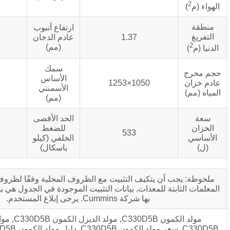
ارتفاع أنبوب
1.37
عادم الدخان
2300
(مم)
سمك
الأساس
>150
1050×1253
الأسمنتي
(مم)
الحد الأقصى
للضغط
10
533
الخلفي (كيلو
باسكال)
تكيف التثبيت مع الظروف المحلية وفقًا لظروف الموقع. باستثناء
لمعدات, بيانات التثبيت الموجودة في الجدول هي بيانات تقليدية أوصت
بها شركة Cummins. يرجى إبلاغ المستخدم.
مولد الكمون C330D5B, مولد الديزل الكمون C330D5B, مواصفات مولد الكمون
C330D5B, سعر مولد الكمون C330D5B, دليل مولد الكمون C330D5B, مولد الكمون