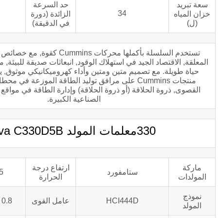
حد السرعة
1725±50
34
الزائدة (دورة
في الدقيقة)
تستخدم السلسلة بأكملها محركات Cummins كقوة, مع خصائص الاستجابة العابرة
لجيد في استهلاك الوقود, انبعاثات صديقة للبيئة, موثوقية عالية ودورة
تصميم متين ومتين وأداء كهروميكانيكي موثوق, يمكن أيضًا تطبيق
منتجات Cummins على مرافق توليد الطاقة الموزعة في محطات توليد الطاقة
اقة (أو ذروة الحلاقة) وإدارة الطاقة في مواقع الإنتاج التجارية أو
الصناعية الكبيرة.
 المولد kva C330D5B
ارتفاع درجة
ستامفورد
125درجه مئوية
الحرارة
HCI444D
عامل القوى
COSΦ = 0.8 التباطؤ