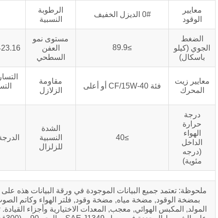
الرطوبة
 الديزل الخفيف
≥ 60%
النسبية
مستوى نمو
≥89.9
العفن
GB/T2423.16/المستوى 2
السطحي
التسارع الأفقي 0.2 جرام
مقاومة
لى
التسارع العمودي 0.1
الزلازل
جرام
الشدة
≥40
النسبية
الدرجة القياسية الصينية 8
للزلزال
ع البيانات الموجودة في ورقة البيانات هذه على المحرك الذي يعمل
ضخة مياه, مضخة وقود, فلتر الهواء وكاتم الصوت, ولكن لا تشمل
وائي, معجب, المعدات الاختيارية وأجزاء القيادة. تعتمد جميع البيانات