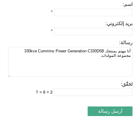
*
*
2 + 8 = ?