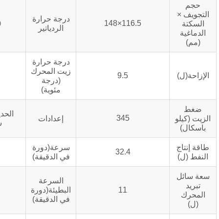
درجة حرارة
116.5×148
40درجه مئوية
الردياتير
درجة حرارة
زيت المحرك
121
9.5
(درجة
مئوية)
الحديد الزهر,60°,أربعة
345
إعدادات
سكتات دماغية
سرعة(دورة
1500
32.4
في الدقيقة)
السرعة
11
البطيئة(دورة
725~775
في الدقيقة)