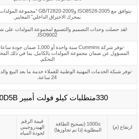
·يتوافق مع ISO8528-2005 وGB/T2820-2009 “مجموعة المولدات الترددية التي تعمل
بمحرك الاحتراق الداخلي” المعايير.
·لقد حصلت وحدات التصميم والتصنيع لمجموعة المولدات على شهادة ISO9001 أو
ISO9002.
·توفر شركة Cummins سنة واحدة أو 1,000 ضمان جودة ساعات التشغيل وهو
 مجموعة المولدات بالكامل, بما في ذلك المحرك, المولد ونظام
التحكم.
 المهنية الوطنية للعملاء خدمة ما بعد البيع والدعم الفني على مدار
24 ساعة.
قيمة الرقم
≥1000 (تصحيح الطاقة
6.5～8
الهيدروجيني
طلوبة إذا تم تجاوزها)
لجودة المياه