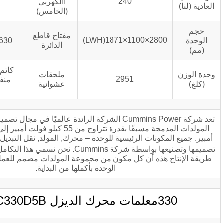
400
240
االكهربى
(الخامس)
مفتاح قاطع
2800
630أ/690 فولت/3 بي
الدائرة
كاتم الصوت الصناعي,
ملحقات
2951
منفاخ, زيت المحرك,
عشوائية
بطارية البداية
تعد شركة Cummins Power الشركة الرائدة عالميًا في مجال تصميم وتصنيع مجموعات
المولدات المدمجة مسبقًا بقدرة تتراوح من 55 كيلو فولت أمبير إلى 2750 كيلو فولت
ات الرئيسية للوحدة – محرك, المولد, نقل التبديل ونظام التحكم – تم
TM
ن نسمي هذا التكامل قوة الفرد
, تعني
ه أن كل مكون من مجموعة المولدات مصمم للعمل بشكل متناغم مع
الوحدة بأكملها من البداية.