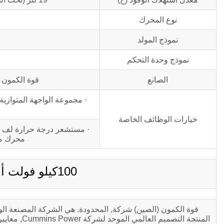
نوع المحرك
نموذج المولد
نموذج وحدة التحكم
الصانع
قوة الكمون 
· مجموعة الواجهة المتوازي
خيارات الوظائف الخاصة
· مستشعر درجة حرارة لف الكر
محرك مغن
100كيلو فولت أمبير C100D5 وصف المنتج
المنتجة الت