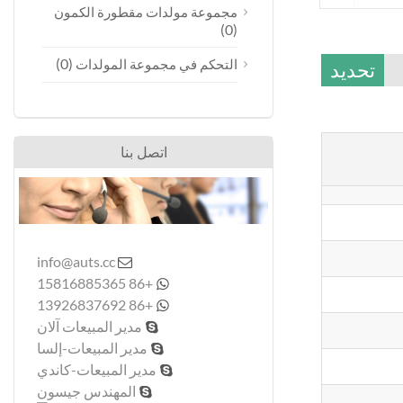
مجموعة مولدات مقطورة الكمون
(0)
(0)
التحكم في مجموعة المولدات
تحديد
اتصل بنا
info@auts.cc

+86 15816885365

+86 13926837692

مدير المبيعات آلان

مدير المبيعات-إلسا

مدير المبيعات-كاندي

المهندس جيسون
