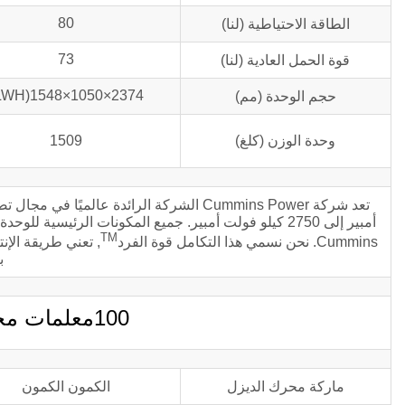
80
الطاقة الاحتياطية (لنا)
73
قوة الحمل العادية (لنا)
2374×1050×1548(LWH)
حجم الوحدة (مم)
وحدة الوزن (كلغ)
1509
أمبير إلى 2750 كيلو فولت أمبير. جميع المكونات الرئيس
TM
Cummins. نحن نسمي هذا التكامل قوة الفرد
, تعني طريقة الإ
ب
100معلمات محرك الديزل kva C100D5
ماركة محرك الديزل
الكمون الكمون