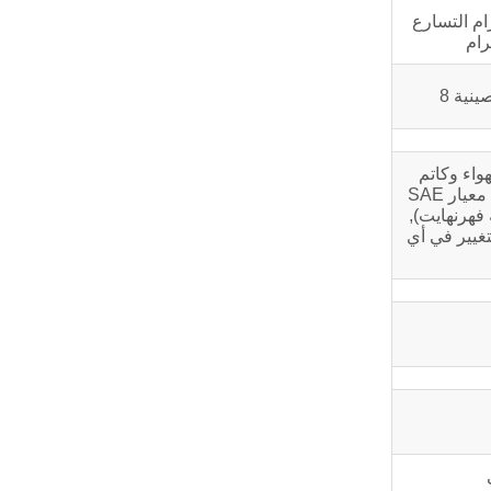
 الأفقي 0.2 جرام التسارع
ينية 8
واء وكاتم
الصوت, ولكن لا تشمل المولد, المكبس الهوائي, معجب, المعدات الاختيارية وأجزاء القيادة. تعتمد جميع البيانات على الشروط المحددة في معيار SAE
ي 100 كيلو باسكال (29.61بوصة زئبق), درجة حرارة الهواء الداخل 25 درجة مئوية (77درجة فهرنهايت),
زل الذي يتوافق مع ASTM D2. البيانات عرضة للتغيير في أي