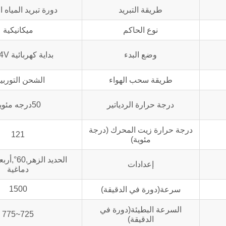
طريقة التبريد
دورة تبريد المياه ا
نوع الحاكم
ميكانيكية
وضع البدء
بداية كهربائية DC24V
طريقة سحب الهواء
الشحن التوربي
درجة حرارة الردياتير
50درجه مئوية
درجة حرارة زيت المحرك (درجة
121
مئوية)
الحديد الز
إعدادات
دماغية
1500
سرعة(دورة في الدقيقة)
السرعة البطيئة(دورة في
725~775
الدقيقة)