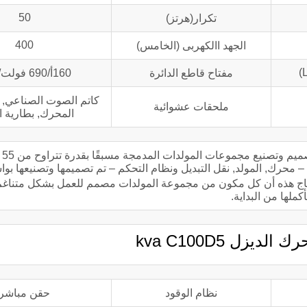
50
تكرار(هرتز)
400
الجهد االكهربى (الخامس)
مفتاح قاطع الدائرة
160أ/690 فولت/3 بي
كاتم الصوت الصناعي, 
ملحقات عشوائية
المحرك, بطارية ال
تعد شر
ية للوحدة – محرك, المولد, نقل التبديل ونظام التحكم – تم تصميمها وتصنيعها
نتاج هذه أن كل مكون من مجموعة المولدات مصمم للعمل بشكل متناغم
أكملها من البداية.
نظام الوقود
حقن مباشر