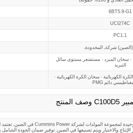
6BT5.9-G1
UCI274C
PC1.1
(الصين) شركة, المحدودة.
ة · سخان المبرد · مستشعر مستوى سائل
التبريد
ة الكهربائية · سخان الكرة الكهربائية ·
اطيسي دائم PMG
قوة الكمون (الصين) شركة, المحدودة. هي الشركة المصنعة الوحيدة لمجموعة المولدات لشركة
صميم العالمي الموحد لشركة Cummins Power, معايير الإنتاج والاختبار ويتم تصنيعها في الصين. توفير ضمان الجودة 