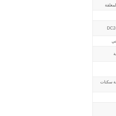
لمغلقة
ني
هر,60°,أربعة سكتات