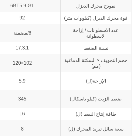
6BT5.9-G1
نموذج محرك الديزل
92
قوة محرك الديزل (كيلووات متر)
عدد الاسطوانات / إزاحة
6/مضمنة
الاسطوانة
17.3:1
نسبة الضغط
حجم التجويف × السكتة الدماغية
102×120
(مم)
الإزاحة(ل)
5.9
ضغط الزيت (كيلو باسكال)
345
16
طاقة إنتاج النفط (ل)
سعة سائل تبريد المحرك (ل)
8