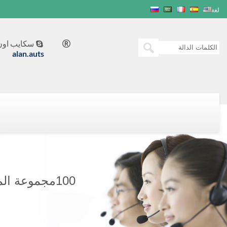
لغة
سكايب اون 


alan.auts
100مجموعة المولدات KVA CUMMINS POWER GENERATION C100D5