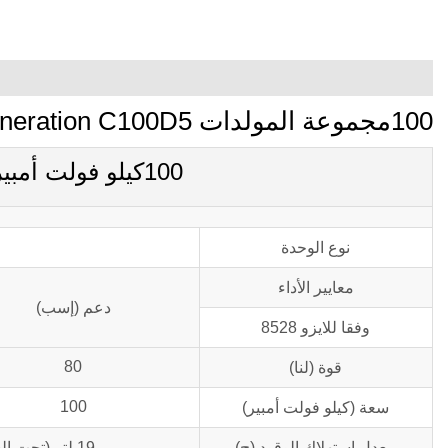
100مجموعة المولدات kva Cummins Power Generation C100D5
100كيلو فولت أمبير C100D5 المعلمات الرئيسية
نوع الوحدة
معايير الأداء
دعم (إسب)
وفقا للايزو 8528
80
قوة (لنا)
100
سعة (كيلو فولت أمبير)
معدل استهلاك الوقود (ح)
19 لتر (تحت الحمل العادي و 100% حمولة)