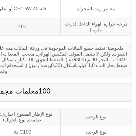
معايير زيت المحرك
فئة CF/15W-40 أو أعلى
درجة حرارة الهواء الداخل (درجه
≥40
مئوية)
ملحوظة: تعتمد جميع البيانات الموجودة في ورقة البيانات هذه ع
وقت
100معلمات مجموعة المولدات kva C100D5
نوع الإطار المفتوح (خياري: 
نوع الوحدة
صامت, نوع الجوال)
نوع الوحدة
C100 د5