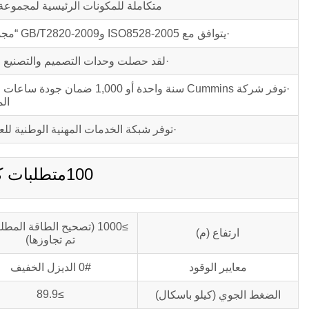
متكاملة للمكونات الرئيسية لمجموعة 
·يتوافق مع ISO8528-2005 وGB/T2820-2009 “مجموعة المولدات الترددية التي تعمل بمحرك الاحتراق الداخلي” المعايير.
·لقد حصلت وحدات التصميم والتصنيع لمجموعة الم
·توفر شركة Cummins سنة واح
الم
·توفر شبكة الخدمات المهنية الوطنية للعملاء
100متطلبات كيلو فولت أمبير C100D5
≥1000 (تصحيح الطاقة المطلو
ارتفاع (م)
تم تجاوزها)
معايير الوقود
0# الديزل الخفيف
≥89.9
الضغط الجوي (كيلو باسكال)