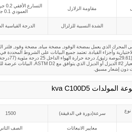
التسارع
مقاومة الزلازل
العمودي 0.1 جرام
الشدة النسبية للزلزال
الدرجة القياسية الص
لى المحرك الذي يعمل بمضخة الوقود, مضخة مياه, مضخة وقود, فلتر اله
J1349 – البحر 90 م (300قدم.), الضغط الجو
ضغط بخار الماء 1.0 كيلو باسكال (0.30بوصة زئبق) ), استخدام المعيار 2# الديزل أو الدي
 دون إشعار مسبق.
نوع
سرعة(دورة في الدقيقة)
1500
معايير الانبعاثات
الصف الثاني