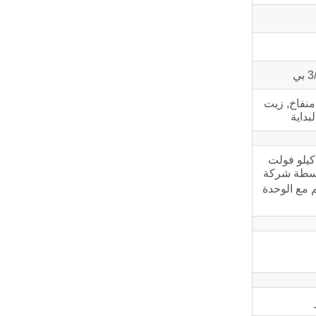
منفاخ, زيت
بداية
كة Cummins Power الشركة الرائدة عالميًا في مجال تصميم وتصنيع مجموعات المولدات المدمجة مسبقًا بقدرة تتراوح من 55 كيلو فولت
 بواسطة شركة
 مع الوحدة