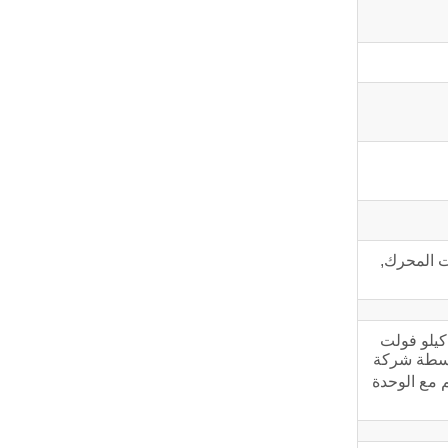
ت المحرك,
كة Cummins Power الشركة الرائدة عالميًا في مجال تصميم وتصنيع مجموعات المولدات المدمجة مسبقًا بقدرة تتراوح من 55 كيلو فولت
 بواسطة شركة
 مع الوحدة