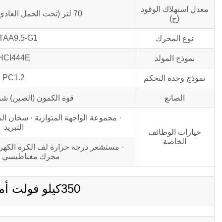
معدل استهلاك الوقود
70 لتر (تحت الحمل العادي و 100% حمولة)
(ح)
TAA9.5-G1
نوع المحرك
HCI444E
نموذج المولد
PC1.2
نموذج وحدة التحكم
الصانع
قوة الكمون (الصين) شر
· مجموعة الواجهة المتوازية · سخان 
التبريد
خيارات الوظائف
الخاصة
· مستشعر درجة حرارة لف الكرة الكهربائ
محرك مغناطيسي دائم
350كيلو فولت أمبير C350D5B وصف المنتج