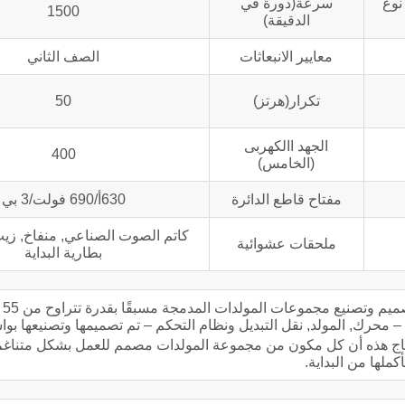
نوع
سرعة(دورة في
1500
الدقيقة)
معايير الانبعاثات
الصف الثاني
تكرار(هرتز)
50
الجهد االكهربى
400
(الخامس)
مفتاح قاطع الدائرة
630أ/690 فولت/3 بي
كاتم الصوت الصناعي, منفاخ, زي
ملحقات عشوائية
بطارية البداية
تعد شر
ية للوحدة – محرك, المولد, نقل التبديل ونظام التحكم – تم تصميمها وتصنيعها
نتاج هذه أن كل مكون من مجموعة المولدات مصمم للعمل بشكل متناغم
أكملها من البداية.