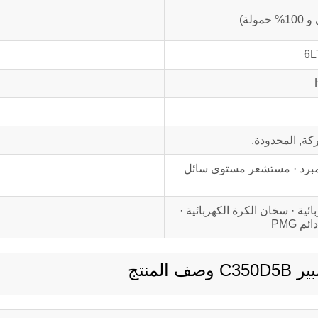
6L
كة, المحدودة.
المبرد · مستشعر مستوى سائل
ية · سخان الكرة الكهربائية ·
 PMG