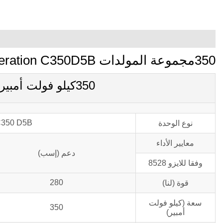
350مجموعة المولدات kva Cummins Power Generation C350D5B
350كيلو فولت أمبير C350D5B المعلمات الرئيسية
350 D5B
نوع الوحدة
معايير الأداء
دعم (إسب)
وفقا للايزو 8528
280
قوة (لنا)
سعة (كيلو فولت
350
أمبير)