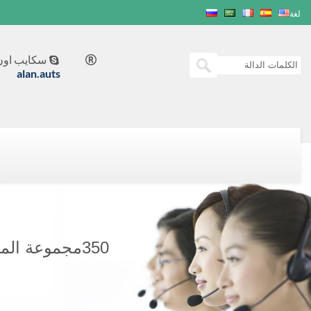
لغة
سكايب اون 


alan.auts
350مجموعة المولدات KVA CUMMINS POWER GENERATION C350D5B