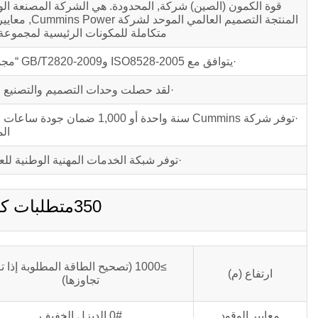
المنتجة الت
متكاملة للمكونات الرئيسية لمجموعة 
·يتوافق مع ISO8528-2005 وGB/T2820-2009 “مجموعة المولدات الترددية التي تعمل بمحرك الاحتراق الداخلي” المعايير.
·لقد حصلت وحدات التصميم والتصنيع لمجموعة الم
·توفر شركة Cummins سنة واح
الم
·توفر شبكة الخدمات المهنية الوطنية للعملاء
350متطلبات كيلو فولت أمبير C350D5B
≥1000 (تصحيح الطاقة المطلوبة إذا ت
ارتفاع (م)
تجاوزها)
معايير الوقود
0# الديزل الخفيف