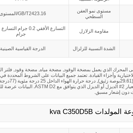
مستوى نمو العفن
GB/T2423.16/المستوى 2
السطحي
مقاومة الزلازل
جرام
الشدة النسبية للزلزال
الدرجة القياسية الصينية 8
لى المحرك الذي يعمل بمضخة الوقود, مضخة مياه, مضخة وقود, فلتر اله
J1349 – البحر 90 م (300قدم.), الضغط الجو
ضغط بخار الماء 1.0 كيلو باسكال (0.30بوصة زئبق) ), استخدام المعيار 2# الديزل أو الدي
 دون إشعار مسبق.