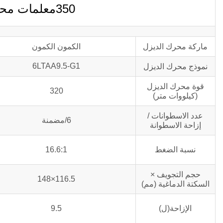
350معلمات محرك الديزل kva C350D5B
ماركة محرك الديزل
الكمون الكمون
6LTAA9.5-G1
نموذج محرك الديزل
قوة محرك الديزل
320
(كيلووات متر)
عدد الاسطوانات /
6/مضمنة
إزاحة الاسطوانة
نسبة الضغط
16.6:1
حجم التجويف ×
116.5×148
السكتة الدماغية (مم)
الإزاحة(ل)
9.5