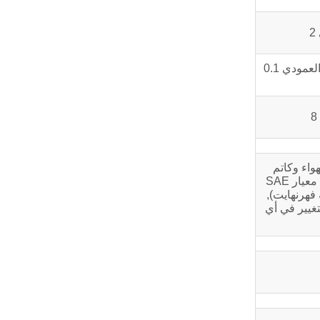
التسارع الأفقي 0.2 جرام التسارع العمودي 0.1
واء وكاتم
الصوت, ولكن لا تشمل المولد, المكبس الهوائي, معجب, المعدات الاختيارية وأجزاء القيادة. تعتمد جميع البيانات على الشروط المحددة في معيار SAE
ي 100 كيلو باسكال (29.61بوصة زئبق), درجة حرارة الهواء الداخل 25 درجة مئوية (77درجة فهرنهايت),
زل الذي يتوافق مع ASTM D2. البيانات عرضة للتغيير في أي