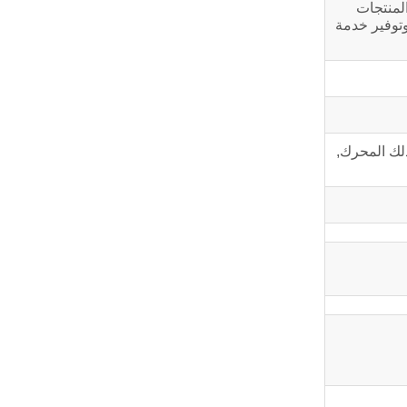
 Cummins Power في الصين. تعتمد المنتجات
الشامل وتوفير خدمة
في ذلك المحرك,