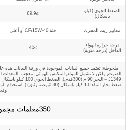
الضغط الجوي (كيلو
≥89.9
باسكال)
معايير زيت المحرك
فئة CF/15W-40 أو أعلى
درجة حرارة الهواء
≥40
الداخل (درجه مئوية)
ملحوظة: تعتمد جميع البيانات الموجودة في ورقة البيانات هذه ع
وقت
350معلمات مجموعة المولدات kva C350D5B