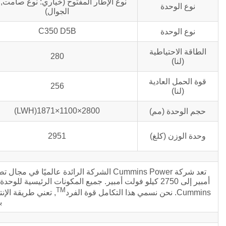
نوع الإطار المفتوح (خياري: نوع صامت, 
نوع الوحدة
الجوال)
C350 D5B
نوع الوحدة
الطاقة الاحتياطية
280
(لنا)
قوة الحمل العادية
256
(لنا)
2800×1100×1871(LWH)
حجم الوحدة (مم)
وحدة الوزن (كلغ)
2951
أمبير إلى 2750 كيلو فولت أمبير. جميع المكونات الرئيس
TM
Cummins. نحن نسمي هذا التكامل قوة الفرد
, تعني طريقة الإ
ب