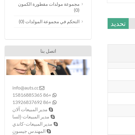
مجموعة مولدات مقطورة الكمون
(0)
(0)
التحكم في مجموعة المولدات
تحديد
اتصل بنا
info@auts.cc

+86 15816885365

+86 13926837692

مدير المبيعات آلان

مدير المبيعات-إلسا

مدير المبيعات-كاندي

المهندس جيسون
