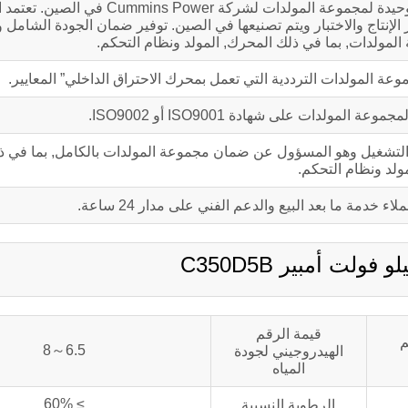
قوة الكمون (الصين) شركة, المحدودة. هي الشركة المصنعة الوحيدة لمجموعة المولدات لشركة
صميم العالمي الموحد لشركة Cummins Power, معايير الإنتاج والاختبار ويتم تصنيعها في الصين. توفير ضمان الجودة 
المولدات, بما في ذلك المحرك, المولد ونظام التحكم.
ولدات على شهادة ISO9001 أو ISO9002.
دة أو 1,000 ضمان جودة ساعات التشغيل وهو المسؤول عن ضمان مجموعة المولدات بالكامل, بما 
ولد ونظام التحكم.
 خدمة ما بعد البيع والدعم الفني على مدار 24 ساعة.
قيمة الرقم
م
6.5～8
الهيدروجيني لجودة
المياه
≥ 60%
الرطوبة النسبية