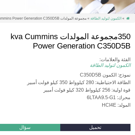
»
الكمون لتوليد الطاقة
» مجموعة المولدات 350kva Cummins Power Generation C350D5B

350مجموعة المولدات kva Cummins
Power Generation C350D5B
الفئة والعلامات:
الكمون لتوليد الطاقة
نموذج: الكمون C350D5B
الطاقة الاحتياطية: 280 كيلوواط 350 كيلو فولت أمبير
قوة اولية: 256 كيلوواط 320 كيلو فولت أمبير
محرك: 6LTAA9.5-G1
المولد: HCI4E
تحميل
سؤال