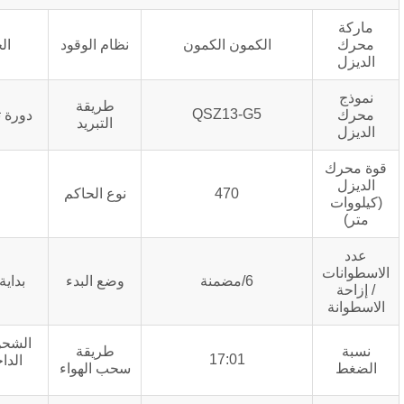
الكمون الكمون
نظام الوقود
الحقن الالكتروني
طريقة
QSZ13-G5
دورة تبريد المياه المغلقة
التبريد
470
نوع الحاكم
كهربائي
6/مضمنة
وضع البدء
بداية كهربائية DC24V
الشحن التوربيني, التبريد
طريقة
17:01
الداخلي بدرجة حرارة
سحب الهواء
منخفضة