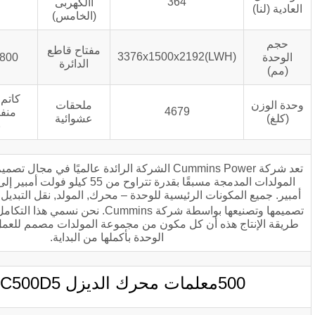
400
364
االكهربى
(الخامس)
مفتاح قاطع
3376x1500x2192(
800أ/690 فولت/3 بي
الدائرة
كاتم الصوت الصناعي,
ملحقات
4679
منفاخ, زيت المحرك,
عشوائية
بطارية البداية
تعد شركة Cummins Power الشركة الرائدة عالميًا في مجال تصميم وتصنيع مجموعات
المولدات المدمجة مسبقًا بقدرة تتراوح من 55 كيلو فولت أمبير إلى 2750 كيلو فولت
ات الرئيسية للوحدة – محرك, المولد, نقل التبديل ونظام التحكم – تم
TM
حن نسمي هذا التكامل قوة الفرد
, تعني
ه أن كل مكون من مجموعة المولدات مصمم للعمل بشكل متناغم مع
الوحدة بأكملها من البداية.