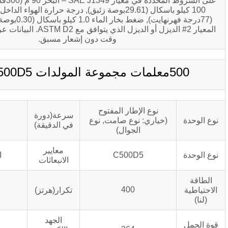
على الشروط المحددة في معيار SAE J1349 – البحر 90 م (300قدم.), الضغط الجوي
100 كيلو باسكال (29.61بوصة زئبق), درجة حرارة الهواء الداخل 25 درجة مئوية
(77درجة فهرنهايت), ضغط بخار الماء 1.0 كيلو باسكال (0.30بوصة زئبق) ), استخدام
المعيار 2# الديزل أو الديزل الذي يتوافق مع ASTM D2. البيانات عرضة للتغيير في أي
وقت دون إشعار مسبق.
وع الإطار المفتوح
سرعة(دورة
1500
اري: نوع صامت, نوع
في الدقيقة)
الجوال)
معايير
C500D5
الوطنية الثالثة
الانبعاثات
50
400
تكرار(هرتز)
الجهد