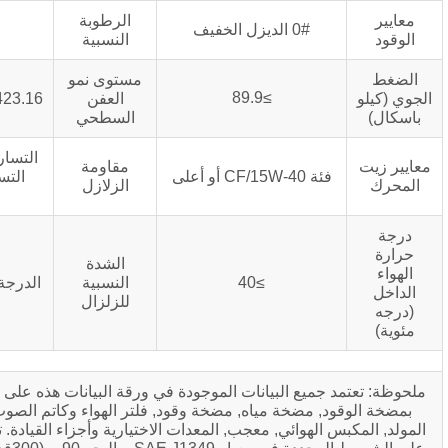
الرطوبة
0 الديزل الخفيف
≥ 60%
النسبية
مستوى نمو
≥89.9
العفن
GB/T2423.16/المستوى 2
السطحي
التسارع الأفقي 0.2 جرام
مقاومة
لى
التسارع العمودي 0.1
الزلازل
جرام
الشدة
≥40
النسبية
الدرجة القياسية الصينية 8
للزلزال
ع البيانات الموجودة في ورقة البيانات هذه على المحرك الذي يعمل
ضخة مياه, مضخة وقود, فلتر الهواء وكاتم الصوت, ولكن لا تشمل
وائي, معجب, المعدات الاختيارية وأجزاء القيادة. تعتمد جميع البيانات