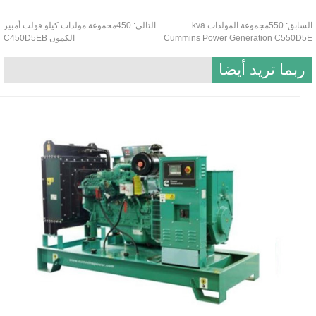
550مجموعة المولدات kva
التالي:
450مجموعة مولدات كيلو فولت أمبير
Cummins Pow
الكمون C450D5EB