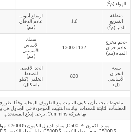
ارتفاع أنبوب
1.6
عادم الدخان
2500
(مم)
سمك
الأساس
>150
1132×1300
الأسمنتي
(مم)
الحد الأقصى
للضغط
13
820
الخلفي (كيلو
باسكال)
تكيف التثبيت مع الظروف المحلية وفقًا لظروف الموقع. باستثناء
لمعدات, بيانات التثبيت الموجودة في الجدول هي بيانات تقليدية أوصت
بها شركة Cummins. يرجى إبلاغ المستخدم.
مولد الكمون C500D5, مولد الديزل الكمون C500D5, مواصفات مولد الكمون
C500D5, سعر مولد الكمون C500D5, دليل مولد الكمون C500D5, مولد الكمون