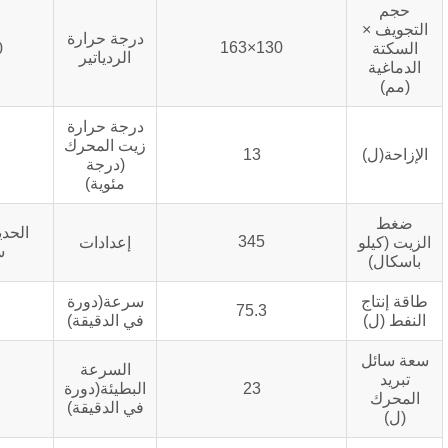
درجة حرارة
130×163
40درجه مئوية
الردياتير
درجة حرارة
زيت المحرك
121
13
(درجة
مئوية)
الحديد الزهر,60°,أربعة
345
إعدادات
سكتات دماغية
سرعة(دورة
1500
75.3
في الدقيقة)
السرعة
23
البطيئة(دورة
725~775
في الدقيقة)