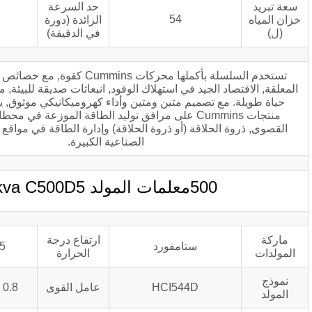
حد السرعة
1725±50
54
الزائدة (دورة
في الدقيقة)
تستخدم السلسلة بأكملها محركات Cummins كقوة, مع خصائص الاستجابة العابرة
لجيد في استهلاك الوقود, انبعاثات صديقة للبيئة, موثوقية عالية ودورة
تصميم متين ومتين وأداء كهروميكانيكي موثوق, يمكن أيضًا تطبيق
منتجات Cummins على مرافق توليد الطاقة الموزعة في محطات توليد الطاقة
اقة (أو ذروة الحلاقة) وإدارة الطاقة في مواقع الإنتاج التجارية أو
الصناعية الكبيرة.
معلمات المولد kva C500D5
ارتفاع درجة
ستامفورد
125درجه مئوية
الحرارة
HCI544D
عامل القوى
COSΦ = 0.8 التباطؤ