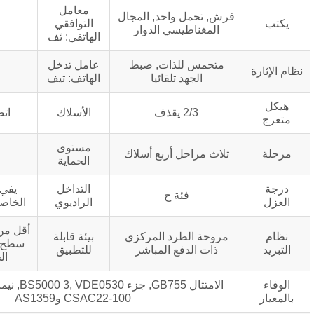
معامل
 تحمل واحد, المجال
2%
التوافقي
لمغناطيسي الدوار
الهاتفي: ثف
حمس للذات, ضبط
عامل تدخل
<50
الجهد تلقائيا
الهاتف: تيف
2/3 يقذف
الأسلاك
اتصال من النوع Y
مستوى
ث مراحل أربع أسلاك
IP23
الحماية
التداخل
يفي بمستويات G وN
فئة ح
الراديوي
الخاصة بـ BS800 وVDE
أقل من 1 كم فوق مستوى
حة الطرد المركزي
بيئة قابلة
سطح البحر, 40℃ درجة
ات الدفع المباشر
للتطبيق
الحرارة المحيطة
الامتثال GB755, جزء BS5000 3, VDE0530, نيمامج1-22, إيك-34,
CSAC22-100 وAS1359