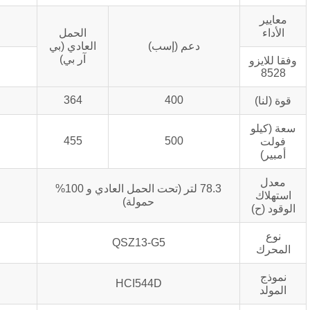
الحمل
دعم (إسب)
العادي (بي
آر بي)
364
400
455
500
78.3 لتر (تحت الحمل العادي و 100%
حمولة)
QSZ13-G5
HCI544D