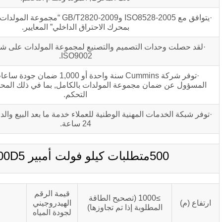
·يتوافق مع ISO8528-2005 وGB/T2820-2009 “مجموعة المولدات الترددية التي تعمل
بمحرك الاحتراق الداخلي” المعايير.
·لقد حصلت وحدات التصميم والتصنيع لمجموعة المولدات على شهادة ISO9001 أو
ISO9002.
·توفر شركة Cummins سنة واحدة أو 1,000 ضمان جودة ساعات التشغيل وهو
 مجموعة المولدات بالكامل, بما في ذلك المحرك, المولد ونظام
التحكم.
 المهنية الوطنية للعملاء خدمة ما بعد البيع والدعم الفني على مدار
24 ساعة.
C500D5
قيمة الرقم
≥1000 (تصحيح الطاقة
6.5～8
الهيدروجيني
طلوبة إذا تم تجاوزها)
لجودة المياه