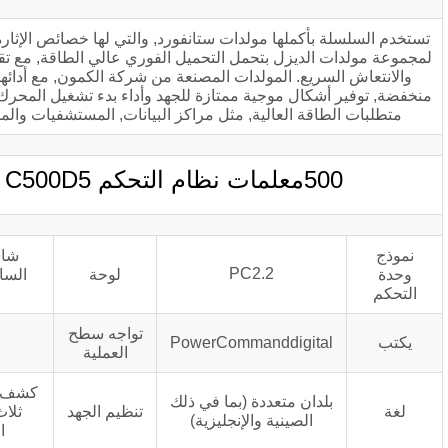
ملها مولدات ستانفورد, والتي لها خصائص الإثارة ممتازة, مما يسمح
يزل بتحمل التحميل الفوري عالي الطاقة, مع تقلبات الجهد الصغيرة
ع. المولدات المصنعة من شركة الكمون, مع أدائها العالي ومقاومة
ل موجية ممتازة للجهد وأداء بدء تشغيل المحرك في التطبيقات ذات
 العالية, مثل مراكز البيانات, المستشفيات والمرافق الصناعية.
kva 
شاشات الكريستال
PC2.2
لوحة
السائل,مؤشر الإضاءة
الخلفية LED
تواجه سطح
PowerCommanddigi
جانب الجهاز
العملية
كشف الجهد الرقمي على
ن متعددة (بما في ذلك
تنظيم الجهد
ثلاث مراحل, تصحيح
لصينية والإنجليزية)
الموجة الكاملة