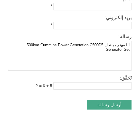
*
*
5 + 6 = ?