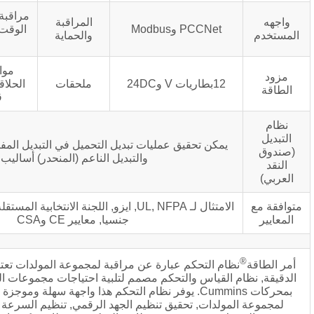
مراقبة العملية الكاملة في
المراقبة
PCCN وModbus
الوقت الحقيقي, يمكن أن
والحماية
تدعم البعيد
موازية ممتدة (ذروة
24DC
ملحقات
الحلاقة/الحمل الأساسي)
قدرات التوزيع
ن تحقيق عمليات تبديل التحميل في التبديل المفتوح, التبديل مغلق,
والتبديل الناعم (المنحدر) أساليب.
الامتثال لـ UL, NFPA, ايزو, اللجنة الانتخابية المستقلة, الأمراض المنقولة
جنسيا, معايير CE وCSA
التحكم عبارة عن مراقبة لمجموعة المولدات تعتمد على المعالجات
قياس والتحكم مصمم لتلبية احتياجات مجموعات المولدات التي تعمل
بمحركات Cummins. يوفر نظام التحكم هذا واجهة سهلة وموجزة بين الإنسان والآلة
ات, تحقيق تنظيم الجهد الرقمي, تنظيم السرعة الرقمية وحماية