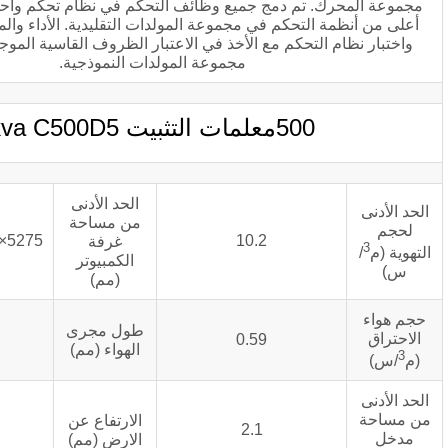
م دمج جميع وظائف التحكم في نظام تحكم واحد, والتي تتمتع بأداء
حكم في مجموعة المولدات التقليدية. الأداء والموثوقية. تم تصميم
تحكم مع الأخذ في الاعتبار الظروف القاسية الموجودة في تطبيقات
مجموعة المولدات النموذجية.
لمات التثبيت kva C500D5
الحد الأدنى
من مساحة
5275×3500×3000(LWH)
10.2
غرفة
الكمبيوتر
(مم)
طول مجرى
500
0.59
الهواء (مم)
الارتفاع عن
≈600
2.1
الارض (مم)