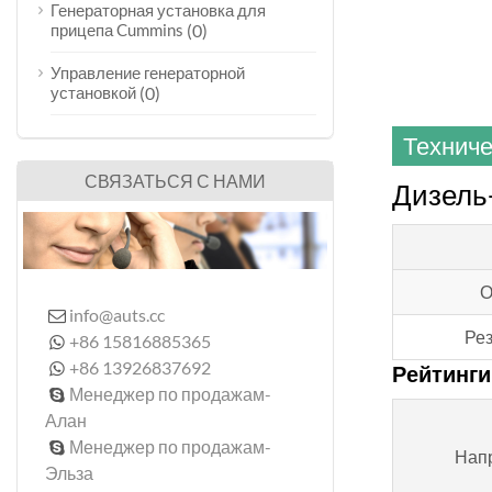
Генераторная установка для
прицепа Cummins
(0)
Управление генераторной
установкой
(0)
Техниче
СВЯЗАТЬСЯ С НАМИ
Дизель-
О
info@auts.cc

Рез
+86 15816885365

+86 13926837692

Рейтинги
Менеджер по продажам-

Алан
Менеджер по продажам-

Нап
Эльза