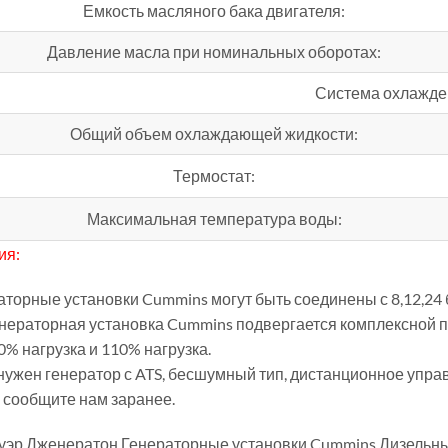
Емкость масляного бака двигателя:
Давление масла при номинальных оборотах:
Система охлажде
Общий объем охлаждающей жидкости:
Термостат:
Максимальная температура воды:
ия:
раторные установки Cummins могут быть соединены с 8,12,24
енераторная установка Cummins подвергается комплексной п
0% нагрузка и 110% нагрузка.
 нужен генератор с ATS, бесшумный тип, дистанционное упр
 сообщите нам заранее.
уэр Дженератон,Генераторные установки Cummins,Дизельны