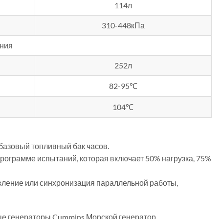
114л
310-448кПа
ния
252л
82-95℃
104℃
 базовый топливный бак часов.
рограмме испытаний, которая включает 50% нагрузка, 75%
авление или синхронизация параллельной работы,
е генераторы Cummins,Морской генератор