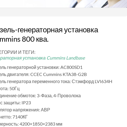
зель-генераторная установка
mmins 800 ква.
ЕГОРИИ И ТЕГИ:
ераторная установка Cummins Landbase
ль генераторной установки: AC800SD1
ель двигателя: CCEC Cummins KTA38-G2B
ль генератора переменного тока: Стэмфорд LVI634H
ота: 50Гц
инение обмоток: 3-Фаза, 4-Проволока
с защиты: IP23
улятор напряжения: АВР
нетто: 7140КГ
мерность: 4200×1850×2383 мм