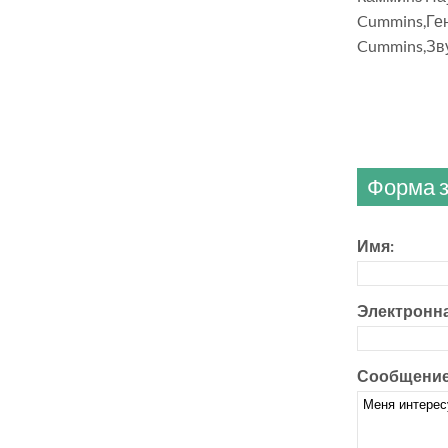
Cummins,Ге
Cummins,Зв
Форма з
Имя:
Электронна
Сообщение