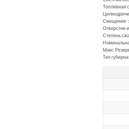
Топливная 
Цилиндриче
Смещение：
Отверстие 
Степень сжа
Номинальна
Макс. Резер
Тип губерна