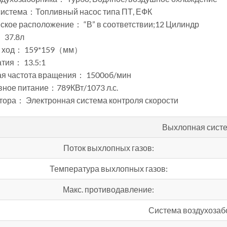
система：Топливный насос типа ПТ, ЕФК
ское расположение： “В” в соответствии;12 Цилиндр
 37.8л
и ход： 159*159（мм）
тия： 13.5:1
я частота вращения： 1500об/мин
вное питание：789КВт/1073 л.с.
тора： Электронная система контроля скорости
Выхлопная сист
Поток выхлопных газов:
Температура выхлопных газов:
Макс. противодавление:
Система воздухозаб