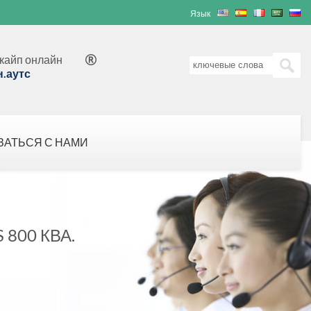
Язык
кайп онлайн

н.аутс
ЗАТЬСЯ С НАМИ
800 КВА.