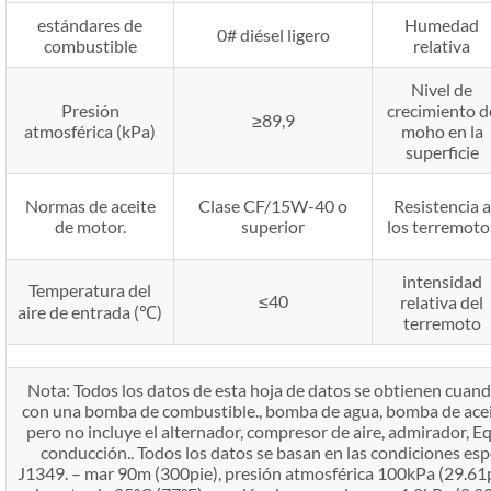
estándares de
Humedad
0# diésel ligero
combustible
relativa
Nivel de
Presión
crecimiento d
≥89,9
atmosférica (kPa)
moho en la
superficie
Normas de aceite
Clase CF/15W-40 o
Resistencia a
de motor.
superior
los terremoto
intensidad
Temperatura del
≤40
relativa del
aire de entrada (℃)
terremoto
Nota: Todos los datos de esta hoja de datos se obtienen cuan
con una bomba de combustible., bomba de agua, bomba de aceite, 
pero no incluye el alternador, compresor de aire, admirador, E
conducción.. Todos los datos se basan en las condiciones es
J1349. – mar 90m (300pie), presión atmosférica 100kPa (29.61p