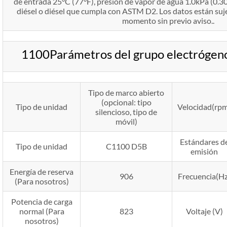
de entrada 25°C (77°F), presión de vapor de agua 1.0kPa (0.30
diésel o diésel que cumpla con ASTM D2. Los datos están suj
momento sin previo aviso..
1100Parámetros del grupo electróge
Tipo de marco abierto
(opcional: tipo
Tipo de unidad
Velocidad(rp
silencioso, tipo de
móvil)
Estándares d
Tipo de unidad
C1100 D5B
emisión
Energía de reserva
906
Frecuencia(Hz
(Para nosotros)
Potencia de carga
normal (Para
823
Voltaje (V)
nosotros)