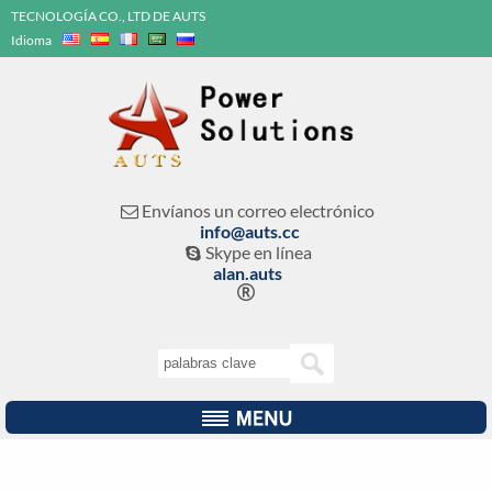
TECNOLOGÍA CO., LTD DE AUTS
Idioma
Envíanos un correo electrónico

info@auts.cc
Skype en línea

alan.auts
