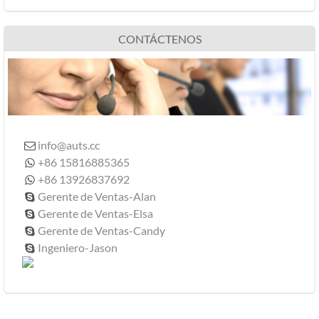
CONTÁCTENOS
info@auts.cc

+86 15816885365

+86 13926837692

Gerente de Ventas-Alan

Gerente de Ventas-Elsa

Gerente de Ventas-Candy

Ingeniero-Jason
