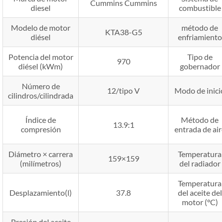
Cummins Cummins
diesel
combustible
Modelo de motor
método de
KTA38-G5
diésel
enfriamiento
Potencia del motor
Tipo de
970
diésel (kWm)
gobernador
Número de
12/tipo V
Modo de inici
cilindros/cilindrada
Índice de
Método de
13.9:1
compresión
entrada de air
Diámetro × carrera
Temperatura
159×159
(milímetros)
del radiador
Temperatura
Desplazamiento(l)
37.8
del aceite del
motor (°C)
Presión del aceite