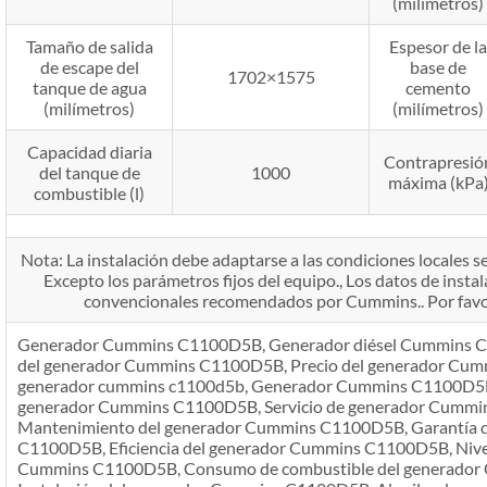
(milímetros)
Tamaño de salida
Espesor de la
de escape del
base de
1702×1575
tanque de agua
cemento
(milímetros)
(milímetros)
Capacidad diaria
Contrapresió
del tanque de
1000
máxima (kPa
combustible (l)
Nota: La instalación debe adaptarse a las condiciones locales seg
Excepto los parámetros fijos del equipo., Los datos de instal
convencionales recomendados por Cummins.. Por favor
Generador Cummins C1100D5B, Generador diésel Cummins C1
del generador Cummins C1100D5B, Precio del generador Cum
generador cummins c1100d5b, Generador Cummins C1100D5B a 
generador Cummins C1100D5B, Servicio de generador Cumm
Mantenimiento del generador Cummins C1100D5B, Garantía 
C1100D5B, Eficiencia del generador Cummins C1100D5B, Nivel
Cummins C1100D5B, Consumo de combustible del generado