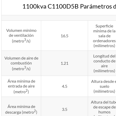
1100kva C1100D5B Parámetros de
Superficie
Volumen mínimo
mínima de la
de ventilación
16.5
sala de
3
ordenadores
(metro
/s)
(milímetros)
Longitud del
Volumen de aire de
conducto de
combustión
1.21
aire
3
(metro
/s)
(milímetros)
Área mínima de
Altura desde e
entrada de aire
4.5
suelo
2
(milímetros)
(metro
)
Altura del tu
Área mínima de
de escape de
3.5
2
humos
descarga (metro
)