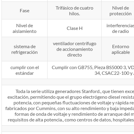
Trifásico de cuatro
Nivel de
Fase
hilos.
protección
Nivel de
interferencia
Clase H
aislamiento
de radio
ventilador centrífugo
sistema de
Entorno
de accionamiento
refrigeración
aplicable
directo
cumplir con el
Cumplir con GB755, Pieza BS5000 3, 
estándar
34, CSAC22-100 y
Toda la serie utiliza generadores Stanford., que tienen exce
excitación, permitiendo que el grupo electrógeno diesel resist
potencia, con pequeñas fluctuaciones de voltaje y rápida r
fabricados por Cummins, con su alto rendimiento y baja imped
formas de onda de voltaje y rendimiento de arranque del m
requisitos de alta potencia., como centros de datos, hospitales 