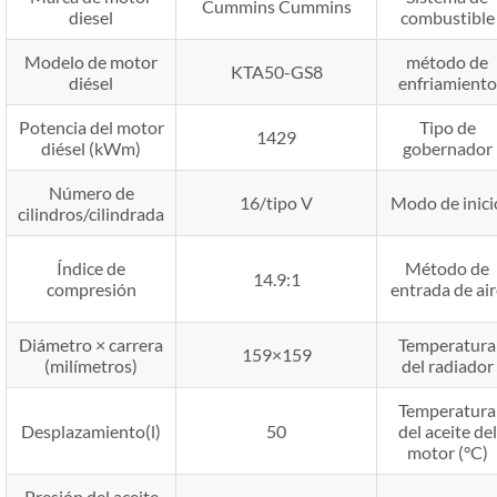
Cummins Cummins
diesel
combustible
Modelo de motor
método de
KTA50-GS8
diésel
enfriamiento
Potencia del motor
Tipo de
1429
diésel (kWm)
gobernador
Número de
16/tipo V
Modo de inici
cilindros/cilindrada
Índice de
Método de
14.9:1
compresión
entrada de air
Diámetro × carrera
Temperatura
159×159
(milímetros)
del radiador
Temperatura
Desplazamiento(l)
50
del aceite del
motor (°C)
Presión del aceite