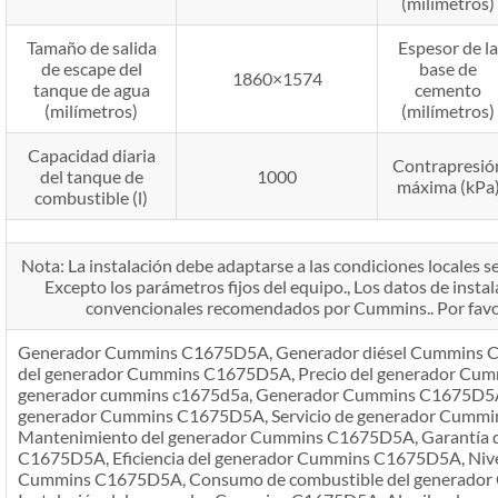
(milímetros)
Tamaño de salida
Espesor de la
de escape del
base de
1860×1574
tanque de agua
cemento
(milímetros)
(milímetros)
Capacidad diaria
Contrapresió
del tanque de
1000
máxima (kPa
combustible (l)
Nota: La instalación debe adaptarse a las condiciones locales seg
Excepto los parámetros fijos del equipo., Los datos de instal
convencionales recomendados por Cummins.. Por favor
Generador Cummins C1675D5A, Generador diésel Cummins C1
del generador Cummins C1675D5A, Precio del generador Cu
generador cummins c1675d5a, Generador Cummins C1675D5A a 
generador Cummins C1675D5A, Servicio de generador Cumm
Mantenimiento del generador Cummins C1675D5A, Garantía 
C1675D5A, Eficiencia del generador Cummins C1675D5A, Nivel
Cummins C1675D5A, Consumo de combustible del generado