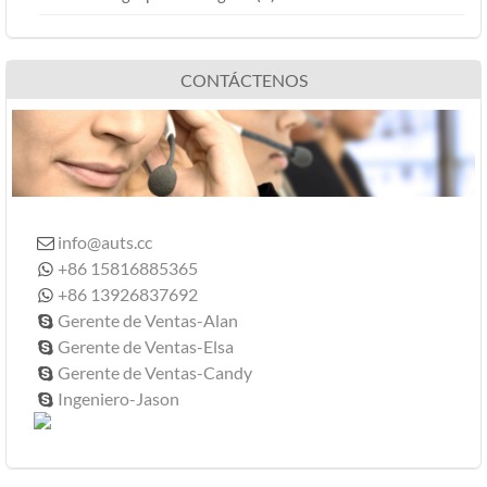
CONTÁCTENOS
info@auts.cc

+86 15816885365

+86 13926837692

Gerente de Ventas-Alan

Gerente de Ventas-Elsa

Gerente de Ventas-Candy

Ingeniero-Jason
