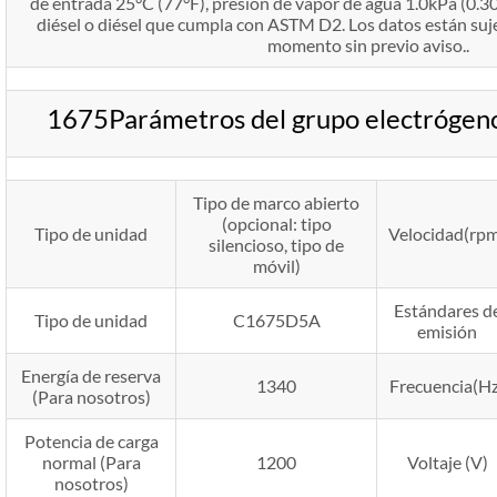
de entrada 25°C (77°F), presión de vapor de agua 1.0kPa (0.30
diésel o diésel que cumpla con ASTM D2. Los datos están suj
momento sin previo aviso..
1675Parámetros del grupo electróge
Tipo de marco abierto
(opcional: tipo
Tipo de unidad
Velocidad(rp
silencioso, tipo de
móvil)
Estándares d
Tipo de unidad
C1675D5A
emisión
Energía de reserva
1340
Frecuencia(Hz
(Para nosotros)
Potencia de carga
normal (Para
1200
Voltaje (V)
nosotros)