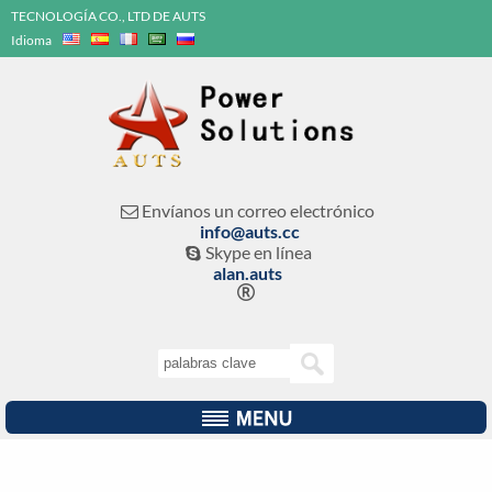
TECNOLOGÍA CO., LTD DE AUTS
Idioma
Envíanos un correo electrónico

info@auts.cc
Skype en línea

alan.auts
