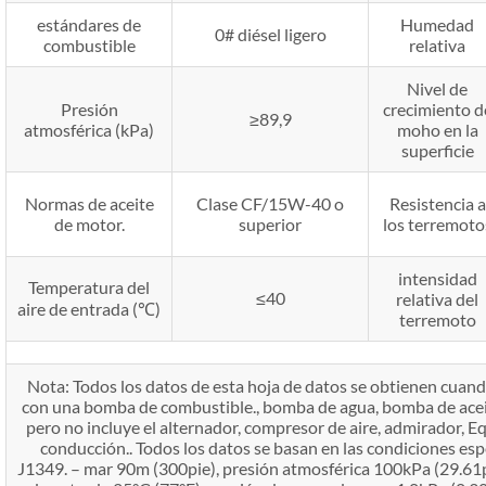
estándares de
Humedad
0# diésel ligero
combustible
relativa
Nivel de
Presión
crecimiento d
≥89,9
atmosférica (kPa)
moho en la
superficie
Normas de aceite
Clase CF/15W-40 o
Resistencia a
de motor.
superior
los terremoto
intensidad
Temperatura del
≤40
relativa del
aire de entrada (℃)
terremoto
Nota: Todos los datos de esta hoja de datos se obtienen cuan
con una bomba de combustible., bomba de agua, bomba de aceite, 
pero no incluye el alternador, compresor de aire, admirador, E
conducción.. Todos los datos se basan en las condiciones es
J1349. – mar 90m (300pie), presión atmosférica 100kPa (29.61p