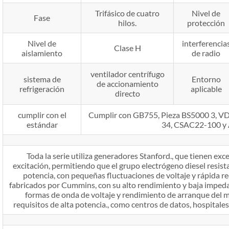
Trifásico de cuatro
Nivel de
Fase
hilos.
protección
Nivel de
interferencia
Clase H
aislamiento
de radio
ventilador centrífugo
sistema de
Entorno
de accionamiento
refrigeración
aplicable
directo
cumplir con el
Cumplir con GB755, Pieza BS5000 3, 
estándar
34, CSAC22-100 y
Toda la serie utiliza generadores Stanford., que tienen exce
excitación, permitiendo que el grupo electrógeno diesel resist
potencia, con pequeñas fluctuaciones de voltaje y rápida r
fabricados por Cummins, con su alto rendimiento y baja imped
formas de onda de voltaje y rendimiento de arranque del m
requisitos de alta potencia., como centros de datos, hospitales 