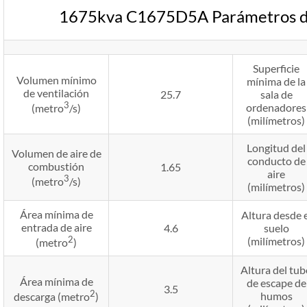
1675kva C1675D5A Parámetros de
Superficie
Volumen mínimo
mínima de la
de ventilación
25.7
sala de
3
ordenadores
(metro
/s)
(milímetros)
Longitud del
Volumen de aire de
conducto de
combustión
1.65
aire
3
(metro
/s)
(milímetros)
Área mínima de
Altura desde e
entrada de aire
4.6
suelo
2
(milímetros)
(metro
)
Altura del tu
Área mínima de
de escape de
3.5
2
humos
descarga (metro
)