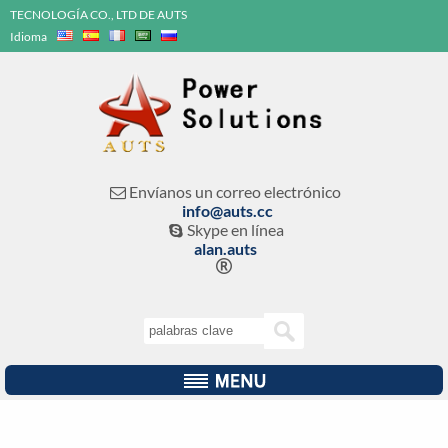
TECNOLOGÍA CO., LTD DE AUTS
Idioma
Envíanos un correo electrónico

info@auts.cc
Skype en línea

alan.auts
