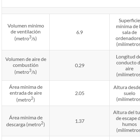
Superficie
Volumen mínimo
mínima de 
de ventilación
6.9
sala de
3
ordenador
(metro
/s)
(milímetro
Longitud d
Volumen de aire de
conducto 
combustión
0.29
aire
3
(metro
/s)
(milímetro
Área mínima de
Altura desde
entrada de aire
2.05
suelo
2
(milímetro
(metro
)
Altura del t
Área mínima de
de escape 
1.37
2
humos
descarga (metro
)
(milímetro