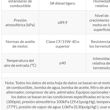
estándares de
Humedad
0# diésel ligero
combustible
relativa
Nivel de
Presión
crecimiento
≥89,9
atmosférica (kPa)
moho en l
superficie
Normas de aceite
Clase CF/15W-40 o
Resistencia
de motor.
superior
los terremo
intensida
Temperatura del
≤40
relativa de
aire de entrada (℃)
terremot
Nota: Todos los datos de esta hoja de datos se basan en el m
de combustible., bomba de agua, bomba de aceite, filtro de aire
alternador, compresor de aire, admirador, Equipos opcionales 
los datos se basan en las condiciones especificadas en la
(300pie), presión atmosférica 100kPa (29.61pulg.Hg), tempera
(77°F), presión de vapor de agua 1.0kPa (0.30pulg.Hg) ), usar e