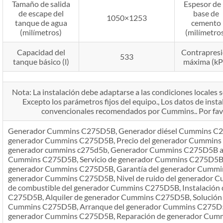
Tamaño de salida
Espesor de 
de escape del
base de
1050×1253
tanque de agua
cemento
(milímetros)
(milímetro
Capacidad del
Contrapres
533
tanque básico (l)
máxima (kP
Nota: La instalación debe adaptarse a las condiciones locales se
Excepto los parámetros fijos del equipo., Los datos de insta
convencionales recomendados por Cummins.. Por favo
Generador Cummins C275D5B, Generador diésel Cummins C275
generador Cummins C275D5B, Precio del generador Cummins
generador cummins c275d5b, Generador Cummins C275D5B a la
Cummins C275D5B, Servicio de generador Cummins C275D5B,
generador Cummins C275D5B, Garantía del generador Cummins
generador Cummins C275D5B, Nivel de ruido del generador
de combustible del generador Cummins C275D5B, Instalación
C275D5B, Alquiler de generador Cummins C275D5B, Solución 
Cummins C275D5B, Arranque del generador Cummins C275D5B,
generador Cummins C275D5B, Reparación de generador Cum