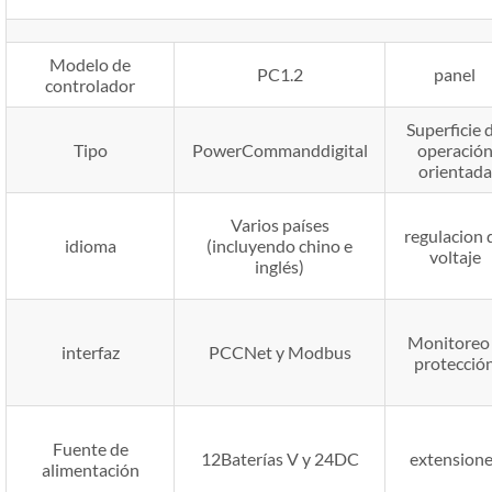
Modelo de
PC1.2
panel
controlador
Superficie 
Tipo
PowerCommanddigital
operació
orientada
Varios países
regulacion 
idioma
(incluyendo chino e
voltaje
inglés)
Monitoreo
interfaz
PCCNet y Modbus
protecció
Fuente de
12Baterías V y 24DC
extensione
alimentación