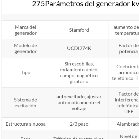
275Parámetros del generador 
Marca del
aumento de 
Stamford
generador
temperatu
Modelo de
Factor de
UCDI274K
generador
potencia
Sin escobillas,
Coeficient
rodamiento único,
Tipo
armónico
campo magnético
telefónico: 
giratorio
Factor de
autoexcitado, ajustar
Sistema de
interferenc
automáticamente el
excitación
telefónica
voltaje
TIFF
Estructura sinuosa
2/3 paso
Alambrad
Nivel de
Fase
Trifásico de cuatro hilos.