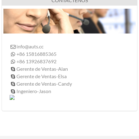
CONTÁCTENOS
info@auts.cc

+86 15816885365

+86 13926837692

Gerente de Ventas-Alan

Gerente de Ventas-Elsa

Gerente de Ventas-Candy

Ingeniero-Jason
