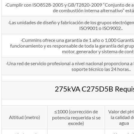
·Cumplir con ISO8528-2005 y GB/T2820-2009 “Conjunto de al
de combustión interna alternativo” est
·Las unidades de diseño y fabricación de los grupos electrógen
ISO9001 o ISO9002..
·Cummins ofrece una garantía de 1 año o 1,000 Garantía
funcionamiento y es responsable de toda la garantía del grup
motor, generador y sistema de contr
·Una red de servicio profesional a nivel nacional proporciona a 
soporte técnico las 24 horas..
275kVA C275D5B Requis
≤1000 (corrección de
Valor del pH
Altitud (metro)
la calidad d
potencia requerida si se
agua
excede)