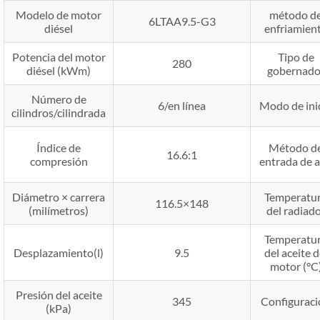
Modelo de motor
método d
6LTAA9.5-G3
diésel
enfriamien
Potencia del motor
Tipo de
280
diésel (kWm)
gobernado
Número de
6/en línea
Modo de ini
cilindros/cilindrada
Índice de
Método d
16.6:1
compresión
entrada de a
Diámetro × carrera
Temperatu
116.5×148
(milímetros)
del radiad
Temperatu
Desplazamiento(l)
9.5
del aceite d
motor (°C
Presión del aceite
345
Configuraci
(kPa)