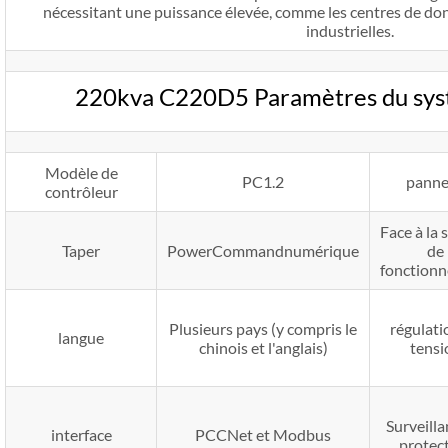
nécessitant une puissance élevée, comme les centres de don
industrielles.
220kva C220D5 Paramètres du sys
Modèle de
PC1.2
pann
contrôleur
Face à la 
Taper
PowerCommandnumérique
de
fonction
Plusieurs pays (y compris le
régulati
langue
chinois et l'anglais)
tensi
Surveilla
interface
PCCNet et Modbus
protec