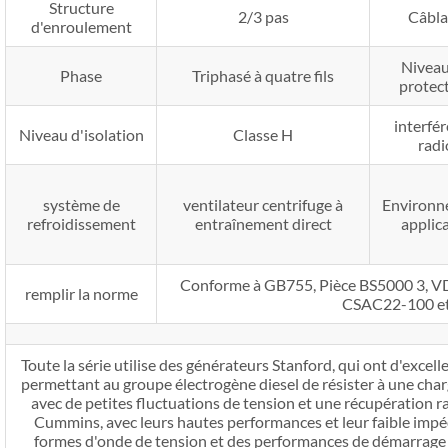
Structure
2/3 pas
Câbla
d'enroulement
Niveau
Phase
Triphasé à quatre fils
protec
interfé
Niveau d'isolation
Classe H
radi
système de
ventilateur centrifuge à
Environn
refroidissement
entraînement direct
applic
Conforme à GB755, Pièce BS5000 3,
remplir la norme
CSAC22-100 e
Toute la série utilise des générateurs Stanford, qui ont d'excell
permettant au groupe électrogène diesel de résister à une char
avec de petites fluctuations de tension et une récupération r
Cummins, avec leurs hautes performances et leur faible impé
formes d'onde de tension et des performances de démarrage 