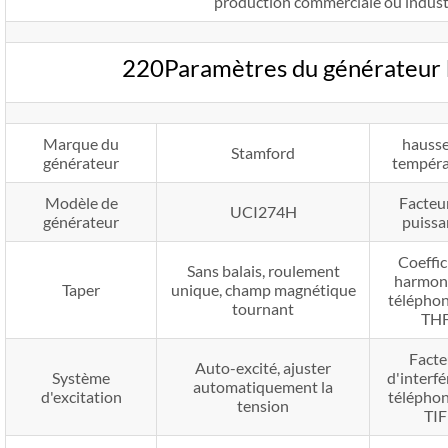
production commerciale ou industr
220Paramètres du générateur
Marque du
hausse
Stamford
générateur
tempéra
Modèle de
Facteu
UCI274H
générateur
puissa
Coeffic
Sans balais, roulement
harmon
Taper
unique, champ magnétique
téléphon
tournant
TH
Facte
Auto-excité, ajuster
Système
d'interf
automatiquement la
d'excitation
téléphon
tension
TIF