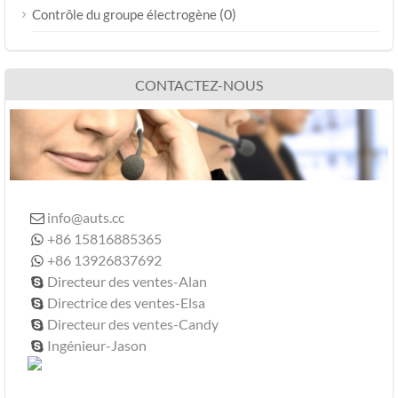
(0)
Contrôle du groupe électrogène
CONTACTEZ-NOUS
info@auts.cc

+86 15816885365

+86 13926837692

Directeur des ventes-Alan

Directrice des ventes-Elsa

Directeur des ventes-Candy

Ingénieur-Jason
