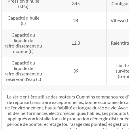
Pression d'huile
345
Configur
(kPa)
Capacité d'huile
24
Vitesse(t
(L)
Capacité du
liquide de
12.3
Ralenti(t
refroidissement du
moteur (L)
Capacité du
Limite
liquide de
39
survit
refroidissement du
(tr/m
réservoir d'eau (L)
La série entière utilise des moteurs Cummins comme source d'é
de réponse transitoire exceptionnelles, bonne économie de c
de l'environnement, haute fiabilité et longue durée de vie. Ave
et des performances électromécaniques fiables, Les produit
appliqués aux installations de production d'énergie distribuée
période de pointe., écrêtage (ou rasage des pointes) et gestion d