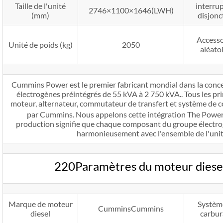
Taille de l'unité
interru
2746×1100×1646(LWH)
(mm)
disjonc
Accesso
Unité de poids (kg)
2050
aléato
Cummins Power est le premier fabricant mondial dans la concep
électrogènes préintégrés de 55 kVA à 2 750 kVA.. Tous les pr
moteur, alternateur, commutateur de transfert et système de c
par Cummins. Nous appelons cette intégration The Powe
production signifie que chaque composant du groupe électro
harmonieusement avec l'ensemble de l'unité
220Paramètres du moteur dies
Marque de moteur
Systèm
CumminsCummins
diesel
carbur