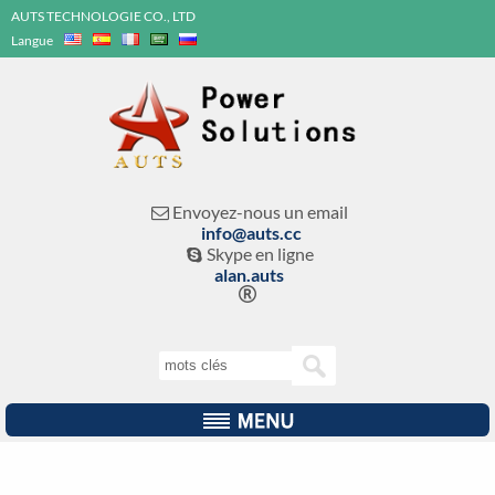
AUTS TECHNOLOGIE CO., LTD
Langue
Envoyez-nous un email

info@auts.cc
Skype en ligne

alan.auts
