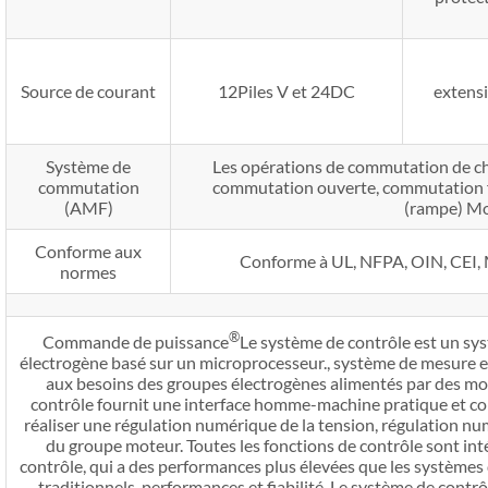
Source de courant
12Piles V et 24DC
extens
Système de
Les opérations de commutation de ch
commutation
commutation ouverte, commutation 
(AMF)
(rampe) M
Conforme aux
Conforme à UL, NFPA, OIN, CEI, 
normes
®
Commande de puissance
Le système de contrôle est un sy
électrogène basé sur un microprocesseur., système de mesure 
aux besoins des groupes électrogènes alimentés par des m
contrôle fournit une interface homme-machine pratique et con
réaliser une régulation numérique de la tension, régulation num
du groupe moteur. Toutes les fonctions de contrôle sont in
contrôle, qui a des performances plus élevées que les systèmes
traditionnels. performances et fiabilité. Le système de contrô