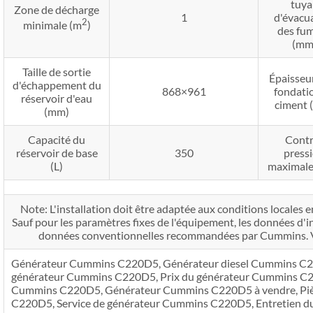
tuya
Zone de décharge
1
d'évacu
2
minimale (m
)
des fu
(mm
Taille de sortie
Épaisseur
d'échappement du
868×961
fondati
réservoir d'eau
ciment 
(mm)
Capacité du
Contr
réservoir de base
350
press
(L)
maximale
Note: L'installation doit être adaptée aux conditions locales e
Sauf pour les paramètres fixes de l'équipement, les données d'in
données conventionnelles recommandées par Cummins. Veui
Générateur Cummins C220D5, Générateur diesel Cummins C22
générateur Cummins C220D5, Prix ​​du générateur Cummins C
Cummins C220D5, Générateur Cummins C220D5 à vendre, Piè
C220D5, Service de générateur Cummins C220D5, Entretien 