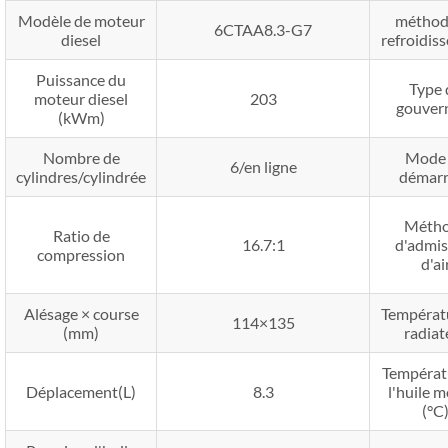
Modèle de moteur
méthod
6CTAA8.3-G7
diesel
refroidis
Puissance du
Type 
moteur diesel
203
gouver
(kWm)
Nombre de
Mode
6/en ligne
cylindres/cylindrée
démarr
Méth
Ratio de
16.7:1
d'admis
compression
d'ai
Alésage × course
Températ
114×135
(mm)
radiat
Températ
Déplacement(L)
8.3
l'huile 
(°C