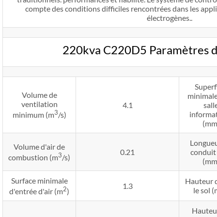
compte des conditions difficiles rencontrées dans les app
électrogènes..
220kva C220D5 Paramètres d'i
Superf
Volume de
minimale
ventilation
4.1
sall
3
informa
minimum (m
/s)
(mm
Longueu
Volume d'air de
0.21
conduit 
3
combustion (m
/s)
(mm
Surface minimale
Hauteur 
1.3
2
le sol 
d'entrée d'air (m
)
Hauteu