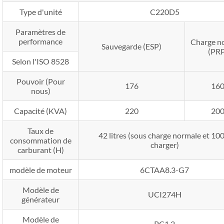
Type d'unité
C220D5
Paramètres de
performance
Charge n
Sauvegarde (ESP)
(PRP
Selon l'ISO 8528
Pouvoir (Pour
176
16
nous)
Capacité (KVA)
220
20
Taux de
42 litres (sous charge normale et 10
consommation de
charger)
carburant (H)
modèle de moteur
6CTAA8.3-G7
Modèle de
UCI274H
générateur
Modèle de
PC1.2