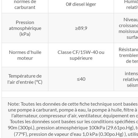
normes de
Humid
0# diesel léger
carburant
relat
Niveau
Pression
croissan
atmosphérique
≥89,9
moisissu
(kPa)
surfa
Résistan
Normes d'huile
Classe CF/15W-40 ou
tremble
moteur
supérieure
de te
intens
Température de
≤40
relativ
l'air d'entrée (℃)
séis
Note: Toutes les données de cette fiche technique sont basée
une pompe à carburant, pompe à eau, la pompe à huile, filtre à a
l'alternateur, compresseur d'air, ventilateur, équipement en 
Toutes les données sont basées sur les conditions spécifiées
90m (300pi.), pression atmosphérique 100kPa (29.61po.Hg), t
(77°F), pression de vapeur d'eau 1,0 kPa (0.30po.Hg) ), utili