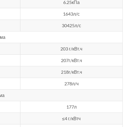
6.25кПа
1643л/с
30425л/с
ема
203 г/кВт.ч
207г/кВт.ч
218г/кВт.ч
278л/ч
ма
177л
≤4 г/кВтч