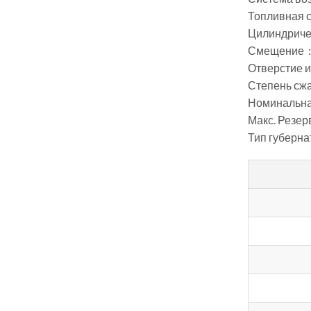
Топливная 
Цилиндриче
Смещение：
Отверстие 
Степень сжа
Номинальна
Макс. Резер
Тип губерна