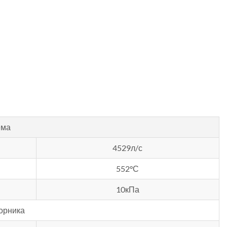
ема
4529л/с
552°С
10кПа
орника