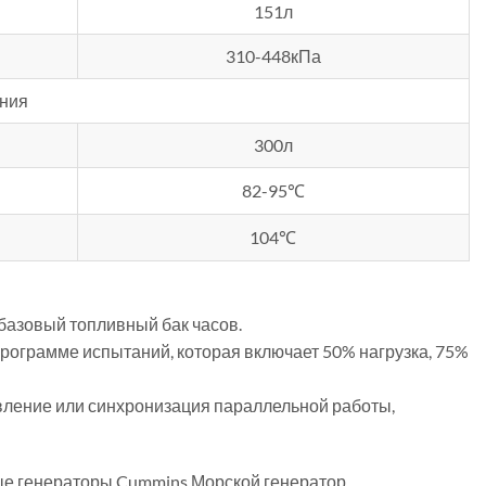
151л
310-448кПа
ния
300л
82-95℃
104℃
 базовый топливный бак часов.
рограмме испытаний, которая включает 50% нагрузка, 75%
авление или синхронизация параллельной работы,
е генераторы Cummins,Морской генератор