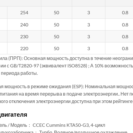
254
50
3
0.8
240
50
3
0.8
230
50
3
0.8
220
50
3
0.8
ла (ПРП): Основная мощность доступна в течение неогранич
вии с GB/T2820-97 (эквивалент ISO8528) ; А 10% возможность
 периода работы.
я мощность в режиме ожидания (ESP): Номинальная мощнос
питания на время перерыва в подаче электроэнергии.. Нет 
ого отключения электроэнергии доступна при этом рейтинге
двигателя
ель / Модель： CCEC Cummins KTA50-G3, 4-цикл
здухозаборника： Турбо, Водяное/воздушное охлаждение