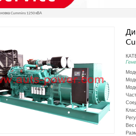
ановка Cummins 1250 кВА
Ди
Cu
КАТ
Ген
Моде
Мод
Моде
Част
Соед
Клас
Рег
Вес 
Раз