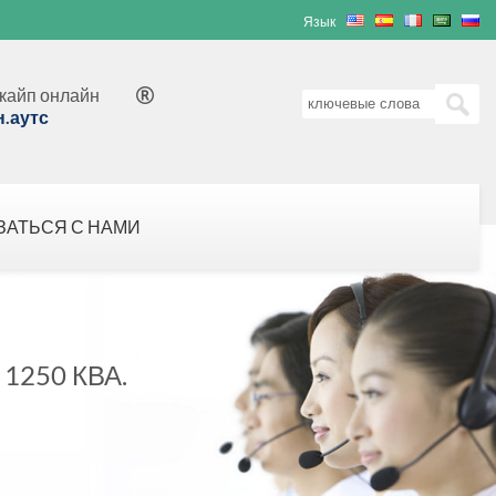
Язык
кайп онлайн

н.аутс
ЗАТЬСЯ С НАМИ
250 КВА.