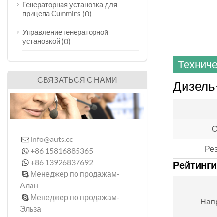
Генераторная установка для
прицепа Cummins
(0)
Управление генераторной
установкой
(0)
Техниче
СВЯЗАТЬСЯ С НАМИ
Дизель-
О
info@auts.cc

Рез
+86 15816885365

+86 13926837692

Рейтинги
Менеджер по продажам-

Алан
Менеджер по продажам-

Нап
Эльза