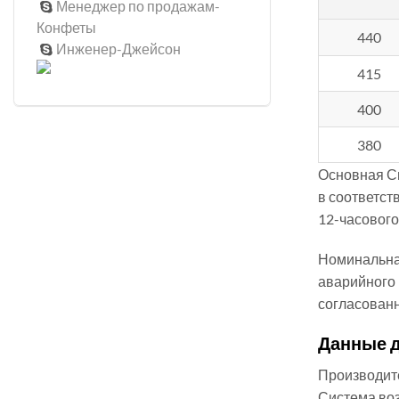
Менеджер по продажам-

Конфеты
440
Инженер-Джейсон

415
400
380
Основная Си
в соответст
12-часового
Номинальна
аварийного 
согласованн
Данные 
Производит
Система во