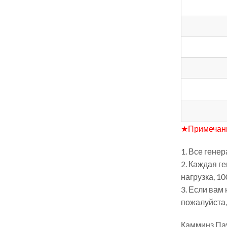
★Примечан
1. Все гене
2. Каждая г
нагрузка, 10
3. Если вам
пожалуйста,
Камминз Па