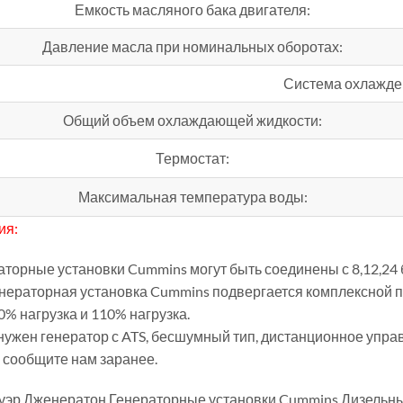
Емкость масляного бака двигателя:
Давление масла при номинальных оборотах:
Система охлажде
Общий объем охлаждающей жидкости:
Термостат:
Максимальная температура воды:
ия:
раторные установки Cummins могут быть соединены с 8,12,24
енераторная установка Cummins подвергается комплексной п
0% нагрузка и 110% нагрузка.
 нужен генератор с ATS, бесшумный тип, дистанционное упр
 сообщите нам заранее.
уэр Дженератон,Генераторные установки Cummins,Дизельны