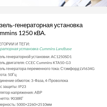
зель-генераторная установка
mmins 1250 кВА.
ЕГОРИИ И ТЕГИ:
ераторная установка Cummins Landbase
ль генераторной установки: AC1250SD1
ель двигателя: CCEC Cummins KTA50-G3
ль генератора переменного тока: Стэмфорд LVI634G
ота: 50Гц
инение обмоток: 3-Фаза, 4-Проволока
с защиты: IP23
улятор напряжения: АВР
нетто: 9038КГ
мерность: 5000×2260×2510мм