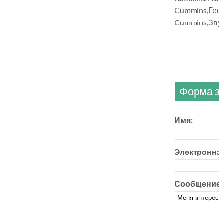
Cummins,Ге
Cummins,Зв
Форма з
Имя:
Электронна
Сообщение