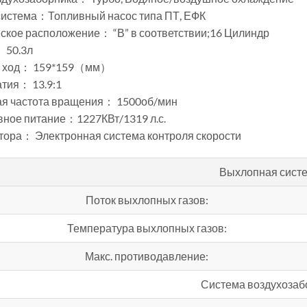
система：Топливный насос типа ПТ, ЕФК
ское расположение： “В” в соответствии;16 Цилиндр
 50.3л
и ход： 159*159（мм）
тия： 13.9:1
я частота вращения： 1500об/мин
вное питание：1227КВт/1319 л.с.
тора： Электронная система контроля скорости
Выхлопная сист
Поток выхлопных газов:
Температура выхлопных газов:
Макс. противодавление:
Система воздухозаб