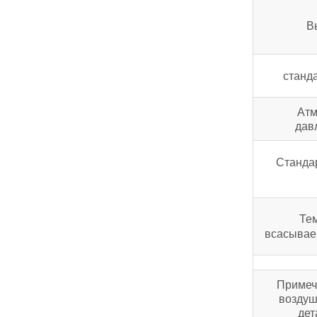
В
станд
Ат
дав
Станда
Те
всасывае
Примеча
воздуш
дет