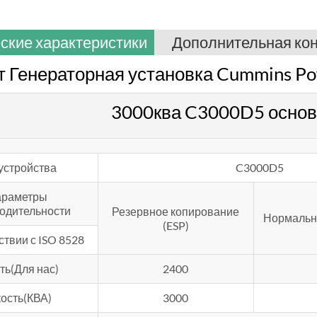
ские характеристики
Дополнительная ко
т Генераторная установка Cummins P
3000ква C3000D5 осно
устройства
C3000D5
раметры
одительности
Резервное копирование
Нормальна
(ESP)
ствии с ISO 8528
ть(Для нас)
2400
ость(КВА)
3000