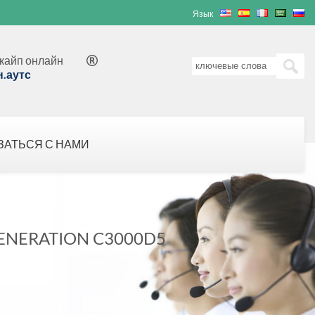
Язык
кайп онлайн

н.аутс
ЗАТЬСЯ С НАМИ
ENERATION C3000D5