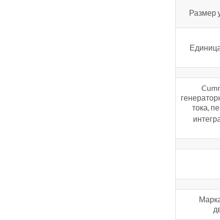
Размер 
Единица
Cumm
генераторн
тока, п
интегр
Марка
д