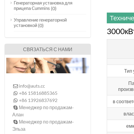
Генераторная установка для
прицепа Cummins
(0)
Техниче
Управление генераторной
установкой
(0)
3000кВ
СВЯЗАТЬСЯ С НАМИ
Тип 
Па
info@auts.cc

произв
+86 15816885365

+86 13926837692

в соответ
Менеджер по продажам-

влас
Алан
Менеджер по продажам-

емк
Эльза