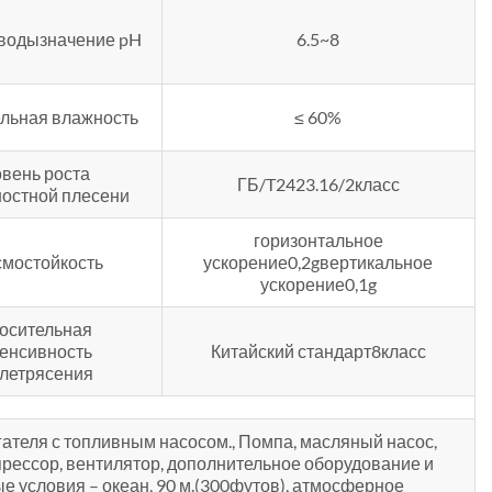
 водызначение pH
6.5~8
льная влажность
≤ 60%
овень роста
ГБ/T2423.16/2класс
остной плесени
горизонтальное
мостойкость
ускорение0,2gвертикальное
ускорение0,1g
осительная
енсивность
Китайский стандарт8класс
летрясения
ателя с топливным насосом., Помпа, масляный насос,
прессор, вентилятор, дополнительное оборудование и
е условия – океан, 90 м.(300футов), атмосферное