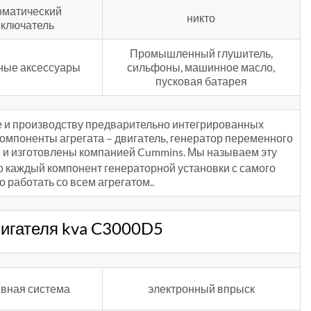
оматический
никто
ключатель
Промышленный глушитель,
ные аксессуары
сильфоны, машинное масло,
пусковая батарея
е и производству предварительно интегрированных
компоненты агрегата – двигатель, генератор переменного
ы и изготовлены компанией Cummins. Мы называем эту
что каждый компонент генераторной установки с самого
 работать со всем агрегатом..
игателя kva C3000D5
вная система
электронный впрыск