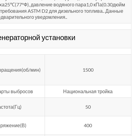
ха25℃(77°Ф), давление водяного пара1,0 кПа(0.30дюйм
те требования ASTM D2 для дизельного топлива.. Данные
едварительного уведомления..
нераторной установки
вращения(об/мин)
1500
арты выбросов
Национальная тройка
астота(Гц)
50
ряжение(В)
400