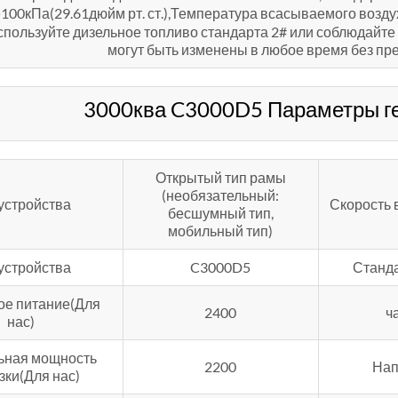
100кПа(29.61дюйм рт. ст.),Температура всасываемого возду
, используйте дизельное топливо стандарта 2# или соблюдай
могут быть изменены в любое время без пр
3000ква C3000D5 Параметры ге
Открытый тип рамы
(необязательный:
устройства
Скорость 
бесшумный тип,
мобильный тип)
устройства
C3000D5
Станд
ое питание(Для
2400
ч
нас)
ьная мощность
2200
Нап
зки(Для нас)