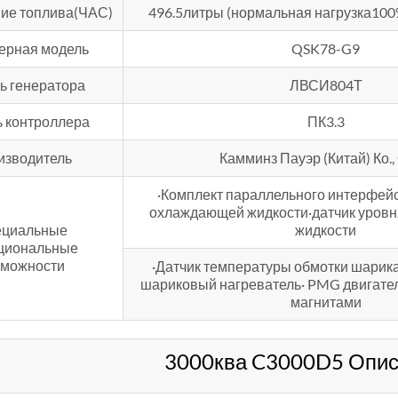
ие топлива(ЧАС)
496.5литры (нормальная нагрузка100
ерная модель
QSK78-G9
ь генератора
ЛВСИ804Т
 контроллера
ПК3.3
изводитель
Камминз Пауэр (Китай) Ко.,
·Комплект параллельного интерфей
охлаждающей жидкости·датчик уров
ециальные
жидкости
циональные
зможности
·Датчик температуры обмотки шарик
шариковый нагреватель· PMG двигате
магнитами
3000ква C3000D5 Опис