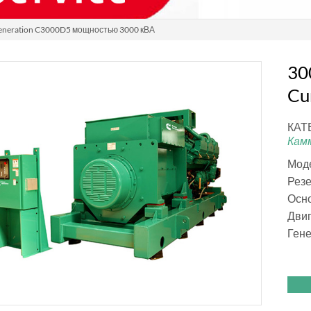
eneration C3000D5 мощностью 3000 кВА
30
Cu
КАТ
Кам
Мод
Резе
Осно
Двиг
Ген