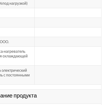
%под нагрузкой)
 ООО.
са·нагреватель
ня охлаждающей
а·электрический
ль с постоянными
ание продукта