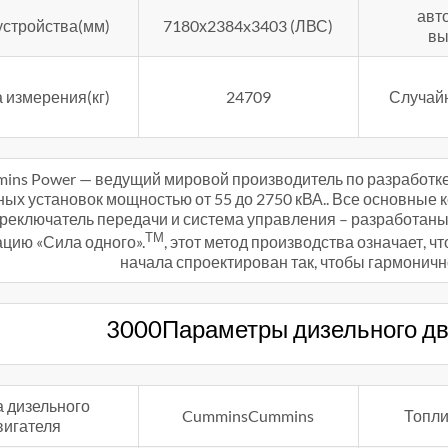
авт
устройства(мм)
7180х2384x3403 (ЛВС)
вы
 измерения(кг)
24709
Случай
ins Power — ведущий мировой производитель по разработк
ых установок мощностью от 55 до 2750 кВА.. Все основные 
ереключатель передачи и система управления – разработан
ТМ
ацию «Сила одного».
, этот метод производства означает, 
начала спроектирован так, чтобы гармонично
3000Параметры дизельного дв
 дизельного
CumminsCummins
Топли
вигателя