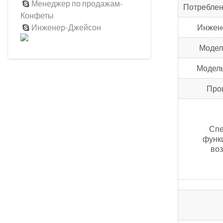
Менеджер по продажам-

Потреблен
Конфеты
Инжен
Инженер-Джейсон

Модел
Модель
Про
Сп
функ
во