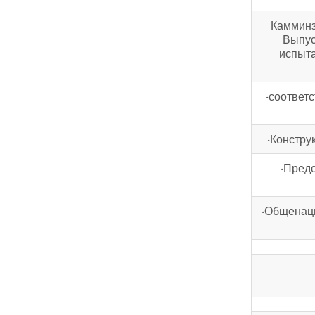
Камминз
Выпус
испыта
·соответ
·Констру
·Предо
·Общенаци