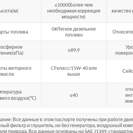
≤1000(Более чем
ысота(м)
необходимая коррекция
качество
мощности)
0#Легкое дизельное
арты топлива
Относите
топливо
мосферное
Ур
≥89,9
ление(кПа)
поверхн
рты моторного
CFкласс/15W-40 или
Сейс
масла
выше
отн
мпература
≤40
инт
мого воздуха(℃)
зем
ние: Все данные в этом паспорте получены при работе двиг
ный фильтр и глушитель, но без генератора, воздушный ком
али привода. Все данные основаны на SAE J1349, стандартны