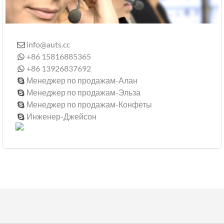
info@auts.cc

+86 15816885365

+86 13926837692

Менеджер по продажам-Алан

Менеджер по продажам-Эльза

Менеджер по продажам-Конфеты

Инженер-Джейсон
