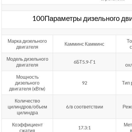
100Параметры дизельного дви
Марка дизельного
То
Камминс Камминс
двигателя
Модель дизельного
6БТ5.9-Г1
двигателя
ох
Мощность
дизельного
92
Тип 
двигателя (кВтм)
Количество
цилиндров/объем
6/в соответствии
Реж
цилиндра
Коэффициент
Мет
17.3:1
сжатия