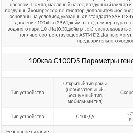
насосом., Помпа, масляный насос, воздушный фильтр и 
воздушный компрессор, вентилятор, дополнительное обор
основаны на условиях, указанных в стандарте SAE J134
давление 100 кПа (29.61дюйм рт. ст.), температура во
водяного пара 1,0 кПа (0.30дюйм рт. ст.) ), использовать
топливо, соответствующее ASTM D2. Данные могут 
предварительного уведо
100ква C100D5 Параметры гене
Открытый тип рамы
(необязательный:
Тип устройства
Скоро
бесшумный тип,
мобильный тип)
Ст
Тип устройства
С100 Д5
в
Резервное питание