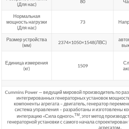
80
Ча
(Для нас)
Нормальная
мощность нагрузки
73
Напр
(Для нас)
Размер устройства
авто
2374×1050×1548(ЛВС)
(мм)
вы
Единица измерения
Сл
1509
(кг)
ак
Cummins Power — ведущий мировой производитель по раз
интегрированных генераторных установок мощностью
компоненты агрегата – двигатель, генератор перемен
система управления – разработаны и изготовлены к
ТМ
интеграцию «Сила одного».
, этот метод производс
генераторной установки с самого начала спроектирован 
агрегатом..