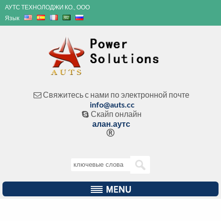
АУТС ТЕХНОЛОДЖИ КО., ООО
Язык
Свяжитесь с нами по электронной почте

info@auts.cc
Скайп онлайн

алан.аутс
