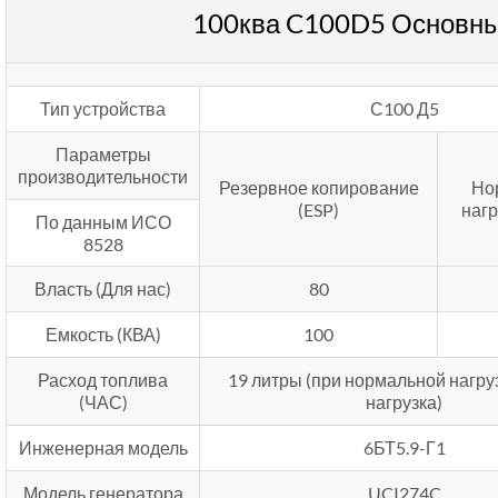
100ква C100D5 Основны
Тип устройства
С100 Д5
Параметры
производительности
Резервное копирование
Но
(ESP)
нагр
По данным ИСО
8528
Власть (Для нас)
80
Емкость (КВА)
100
Расход топлива
19 литры (при нормальной нагру
(ЧАС)
нагрузка)
Инженерная модель
6БТ5.9-Г1
Модель генератора
UCI274C