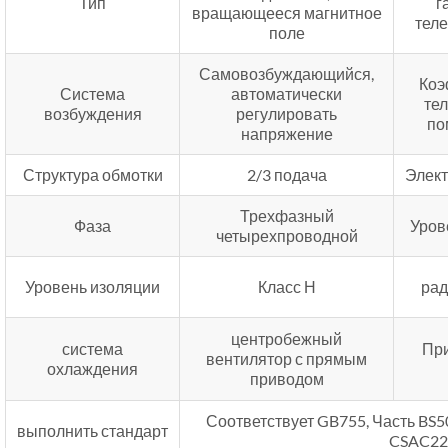
Тип
г
вращающееся магнитное
тел
поле
Самовозбуждающийся,
Коэ
Система
автоматически
те
возбуждения
регулировать
по
напряжение
Структура обмотки
2/3 подача
Элек
Трехфазный
Фаза
Уров
четырехпроводной
Уровень изоляции
Класс Н
рад
центробежный
система
Пр
вентилятор с прямым
охлаждения
приводом
Соответствует GB755, Часть BS
выполнить стандарт
CSAC22