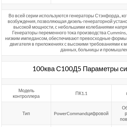
Во всей серии используются генераторы Стэнфорда., к
возбуждения, позволяющая дизель-генераторной устан
высокой мощности, с небольшими колебаниями напр
Генераторы переменного тока производства Cummins, 
низким импедансом, обеспечивают превосходные формы 
двигателя в приложениях с высокими требованиями к м
данных, больницы и промышле
100ква С100Д5 Параметры си
Модель
ПК1.1
контроллера
Об
Тип
PowerCommandцифровой
по