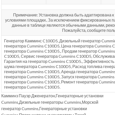
Примечание: Установка должна быть адаптирована к 
условиями площадки.. За исключением фиксированных п
данные в таблице являются обычными данными, рек
Пожалуйста, сообщите пол
Генератор Камминс C100D5, Дизельный генератор Cummin
генератора Cummins C100D5, Цена генератора Cummins C
генератора Cummins C100D5., Продам генератор Cummins
C100D5, Сервис генератора Cummins C100D5, Обслужива
Гарантия на генератор Cummins C100D5., Эффективность
шума генератора Cummins C100D5, Расход топлива генер
генератора Cummins C100D5, Аренда генератора Cummin
генератора Cummins C100D5, Запуск генератора Cummins
генератора Cummins C100D5, Ремонт генератора Cummins
генератора Cummins C100D5.
Камминз Пауэр Дженератон,Генераторные установки
Cummins,Дизельные генераторы Cummins,Морской
генератор Cummins,Генераторные установки
Cummins,Промышленные генераторы,Тихий