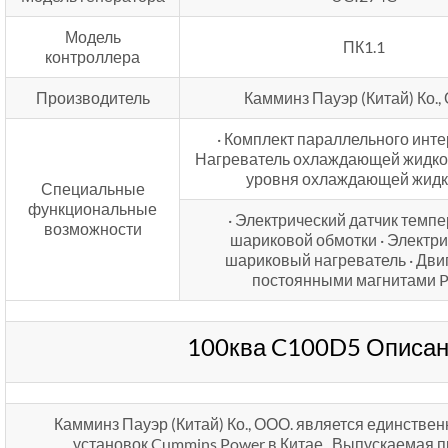
Модель
ПК1.1
контроллера
Производитель
Камминз Пауэр (Китай) Ко.,
· Комплект параллельного инте
Нагреватель охлаждающей жидкос
уровня охлаждающей жидк
Специальные
функциональные
· Электрический датчик темп
возможности
шариковой обмотки · Электр
шариковый нагреватель · Двиг
постоянными магнитами
100ква C100D5 Описан
Камминз Пауэр (Китай) Ко., ООО. является единств
установок Cummins Power в Китае.. Выпускаемая 