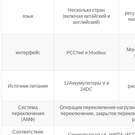
Несколько стран
рег
язык
(включая китайский и
на
английский)
Мон
интерфейс
PCCNet и Modbus
12Аккумуляторы V и
Источник питания
ра
24DC
Система
Операции переключения нагрузки
переключения
переключении., закрытое перекл
(АМФ)
р
Соответствие
Соответствует UL, НФПА, ИСО