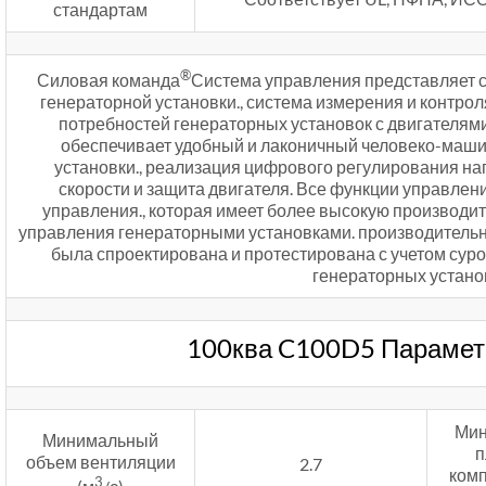
стандартам
®
Силовая команда
Система управления представляет 
генераторной установки., система измерения и контро
потребностей генераторных установок с двигателям
обеспечивает удобный и лаконичный человеко-маш
установки., реализация цифрового регулирования н
скорости и защита двигателя. Все функции управлен
управления., которая имеет более высокую производи
управления генераторными установками. производительн
была спроектирована и протестирована с учетом сур
генераторных установ
100ква C100D5 Парамет
Мин
Минимальный
п
объем вентиляции
2.7
ком
3