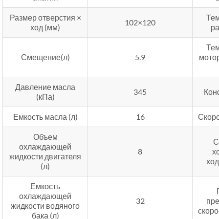
Размер отверстия ×
Те
102×120
ход (мм)
р
Те
Смещение(л)
5.9
мото
Давление масла
345
Кон
(кПа)
Емкость масла (л)
16
Скоро
Объем
С
охлаждающей
8
х
жидкости двигателя
ход
(л)
Емкость
охлаждающей
32
пр
жидкости водяного
скоро
бака (л)