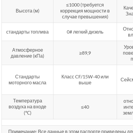
≤1000 (требуется
Кач
Высота (м)
коррекция мощности в
Зн
случае превышения)
Отн
стандарты топлива
0# легкий дизель
в
Уро
Атмосферное
≥89,9
пов
давление (кПа)
Стандарты
Класс CF/15W-40 или
Сейс
моторного масла
выше
Температура
отн
воздуха на входе
≤40
инт
(℃)
зем
Примечание: Все данные в этом паспорте приведены дл