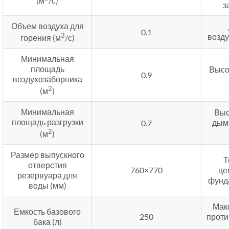
(м
/с)
з
Объем воздуха для
0.1
3
возду
горения (м
/с)
Минимальная
площадь
Высо
0.9
воздухозаборника
2
(м
)
Минимальная
Выс
площадь разгрузки
дым
0.7
2
(м
)
Размер выпускного
Т
отверстия
760×770
це
резервуара для
фунд
воды (мм)
Мак
Емкость базового
250
прот
бака (л)