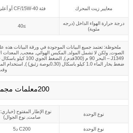
معايير زيت المحرك
فئة CF/15W-40 أو أعلى
درجة حرارة الهواء الداخل (درجه
≥40
مئوية)
ملحوظة: تعتمد جميع البيانات الموجودة في ورقة البيانات هذه ع
وقت
200معلمات مجموعة المولدات kva C200D5
نوع الإطار المفتوح (خياري: 
نوع الوحدة
صامت, نوع الجوال)
نوع الوحدة
C200 د5