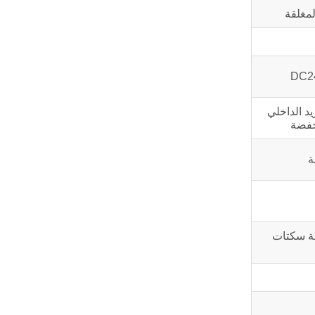
لمغلقة
يد الداخلي
خفضة
هر,60°,أربعة سكتات