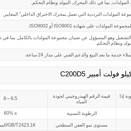
المولدات, بما في ذلك المحرك, المولد ونظام التحكم.
ولدات على شهادة ISO9001 أو ISO9002.
دة أو 1,000 ضمان جودة ساعات التشغيل وهو المسؤول عن ضمان مجموعة المولدات بالكامل, بما 
ولد ونظام التحكم.
 خدمة ما بعد البيع والدعم الفني على مدار 24 ساعة.
بة إذا
قيمة الرقم الهيدروجيني لجودة
6.5～8
المياه
≥ 60%
الرطوبة النسبية
مستوى نمو العفن السطحي
GB/T2423.16/المستوى 2