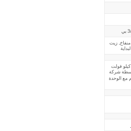
منفاخ, زيت
بداية
كة Cummins Power الشركة الرائدة عالميًا في مجال تصميم وتصنيع مجموعات المولدات المدمجة مسبقًا بقدرة تتراوح من 55 كيلو فولت
 بواسطة شركة
 مع الوحدة