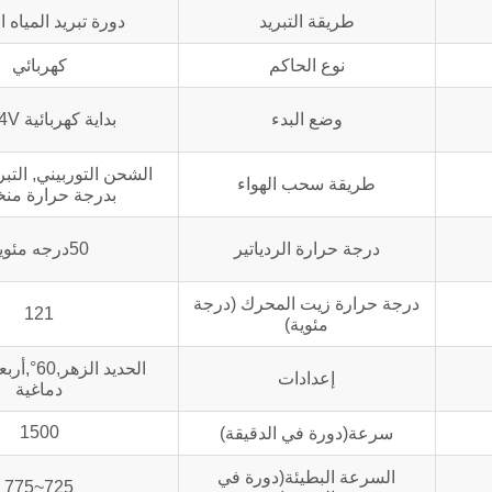
طريقة التبريد
دورة تبريد المياه ا
نوع الحاكم
كهربائي
وضع البدء
بداية كهربائية DC24V
الشحن التوربيني, التبر
طريقة سحب الهواء
بدرجة حرارة من
درجة حرارة الردياتير
50درجه مئوية
درجة حرارة زيت المحرك (درجة
121
مئوية)
الحديد الز
إعدادات
دماغية
1500
سرعة(دورة في الدقيقة)
السرعة البطيئة(دورة في
725~775