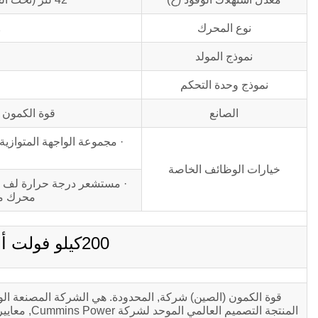
2
نوع المحرك
نموذج المولد
نموذج وحدة التحكم
الصانع
قوة الكمون 
· مجموعة الواجهة المتوازي
خيارات الوظائف الخاصة
· مستشعر درجة حرارة لف الكر
محرك مغن
200كيلو فولت أمبير C200D5 وصف المنتج
المنتجة الت