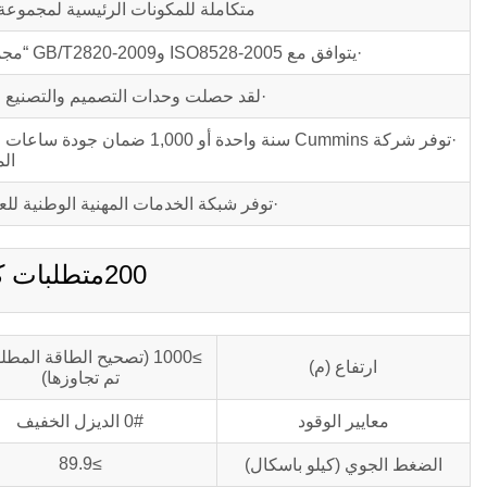
متكاملة للمكونات الرئيسية لمجموعة 
·يتوافق مع ISO8528-2005 وGB/T2820-2009 “مجموعة المولدات الترددية التي تعمل بمحرك الاحتراق الداخلي” المعايير.
·لقد حصلت وحدات التصميم والتصنيع لمجموعة الم
·توفر شركة Cummins سنة واح
الم
·توفر شبكة الخدمات المهنية الوطنية للعملاء
200متطلبات كيلو فولت أمبير C200D5
≥1000 (تصحيح الطاقة المطلو
ارتفاع (م)
تم تجاوزها)
معايير الوقود
0# الديزل الخفيف
≥89.9
الضغط الجوي (كيلو باسكال)