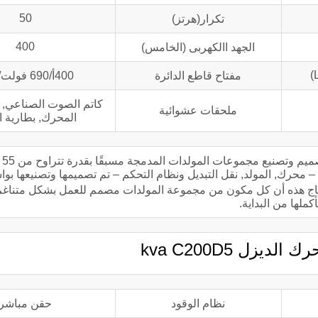
50
تكرار(هرتز)
400
الجهد االكهربى (الخامس)
مفتاح قاطع الدائرة
400أ/690 فولت/3 بي
كاتم الصوت الصناعي, 
ملحقات عشوائية
المحرك, بطارية ال
تعد شر
ية للوحدة – محرك, المولد, نقل التبديل ونظام التحكم – تم تصميمها وتصنيعها
نتاج هذه أن كل مكون من مجموعة المولدات مصمم للعمل بشكل متناغم
أكملها من البداية.
نظام الوقود
حقن مباشر