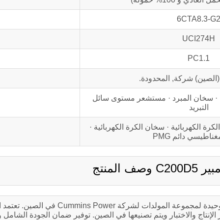
6CTA8.3-G
UCI274H
PC1.1
(الصين) شركة, المحدودة.
ة · سخان المبرد · مستشعر مستوى سائل
التبريد
ة الكهربائية · سخان الكرة الكهربائية ·
اطيسي دائم PMG
قوة الكمون (الصين) شركة, المحدودة. هي الشركة المصنعة الوحيدة لمجموعة المولدات لشركة
صميم العالمي الموحد لشركة Cummins Power, معايير الإنتاج والاختبار ويتم تصنيعها في الصين. توفير ضمان الجودة 