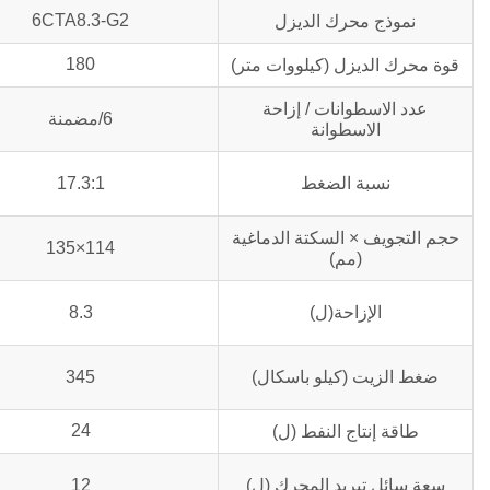
6CTA8.3-G2
نموذج محرك الديزل
180
قوة محرك الديزل (كيلووات متر)
عدد الاسطوانات / إزاحة
6/مضمنة
الاسطوانة
نسبة الضغط
17.3:1
حجم التجويف × السكتة الدماغية
114×135
(مم)
الإزاحة(ل)
8.3
ضغط الزيت (كيلو باسكال)
345
24
طاقة إنتاج النفط (ل)
سعة سائل تبريد المحرك (ل)
12