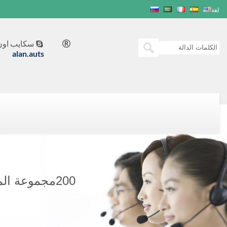
لغة
سكايب اون 


alan.auts
200مجموعة المولدات KVA CUMMINS POWER GENERATION C200D5