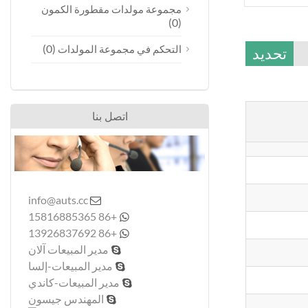
مجموعة مولدات مقطورة الكمون
(0)
(0)
التحكم في مجموعة المولدات
تحديد
اتصل بنا
info@auts.cc

+86 15816885365

+86 13926837692

مدير المبيعات آلان

مدير المبيعات-إلسا

مدير المبيعات-كاندي

المهندس جيسون
