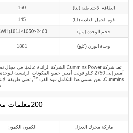
160
الطاقة الاحتياطية (لنا)
145
قوة الحمل العادية (لنا)
2463×1050×1811(LWH)
حجم الوحدة (مم)
وحدة الوزن (كلغ)
1881
أمبير إلى 2750 كيلو فولت أمبير. جميع المكونات الرئيس
TM
Cummins. نحن نسمي هذا التكامل قوة الفرد
, تعني طريقة الإ
ب
200معلمات محرك الديزل kva C200D5
ماركة محرك الديزل
الكمون الكمون