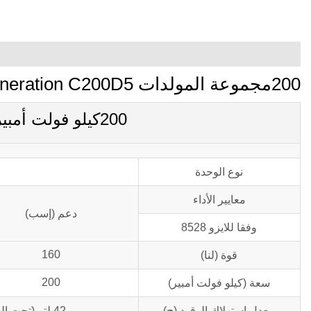
200مجموعة المولدات kva Cummins Power Generation C200D5
200كيلو فولت أمبير C200D5 المعلمات الرئيسية
نوع الوحدة
معايير الأداء
دعم (إسب)
وفقا للايزو 8528
160
قوة (لنا)
200
سعة (كيلو فولت أمبير)
معدل استهلاك الوقود (ح)
42 لتر (تحت الحمل العادي و 100% حمولة)