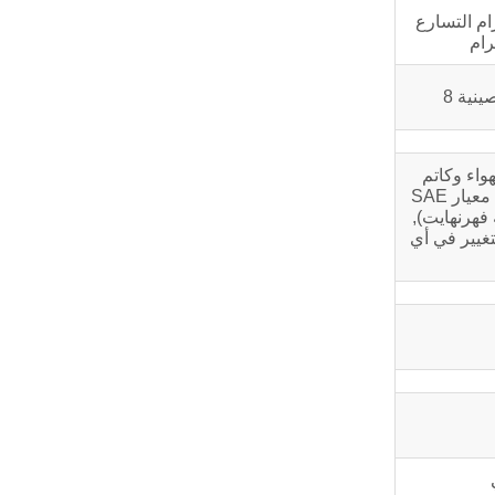
 الأفقي 0.2 جرام التسارع
ينية 8
واء وكاتم
الصوت, ولكن لا تشمل المولد, المكبس الهوائي, معجب, المعدات الاختيارية وأجزاء القيادة. تعتمد جميع البيانات على الشروط المحددة في معيار SAE
ي 100 كيلو باسكال (29.61بوصة زئبق), درجة حرارة الهواء الداخل 25 درجة مئوية (77درجة فهرنهايت),
زل الذي يتوافق مع ASTM D2. البيانات عرضة للتغيير في أي