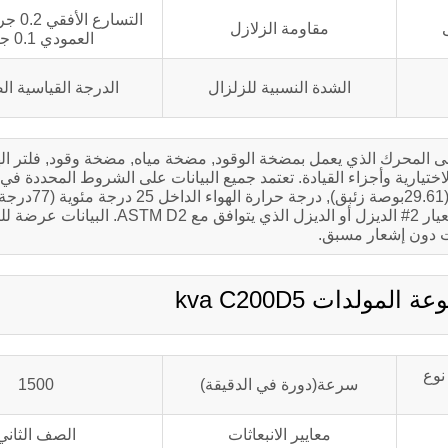
التسارع
مقاومة الزلازل
العمودي 0.1 جرام
الشدة النسبية للزلزال
الدرجة القياسية الص
لى المحرك الذي يعمل بمضخة الوقود, مضخة مياه, مضخة وقود, فلتر اله
J1349 – البحر 90 م (300قدم.), الضغط الجو
ضغط بخار الماء 1.0 كيلو باسكال (0.30بوصة زئبق) ), استخدام المعيار 2# الديزل أو الدي
 دون إشعار مسبق.
نوع
سرعة(دورة في الدقيقة)
1500
معايير الانبعاثات
الصف الثاني