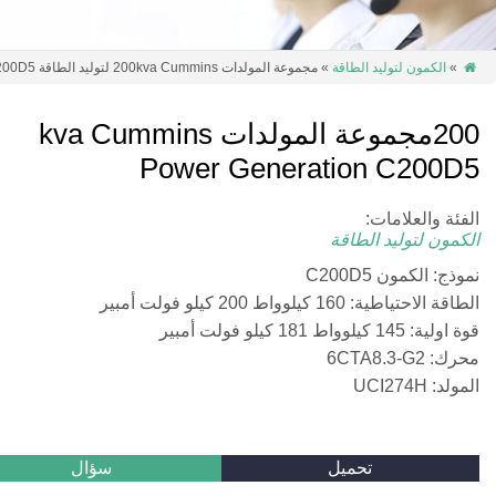
»
الكمون لتوليد الطاقة
» مجموعة المولدات 200kva Cummins لتوليد الطاقة C200D5

200مجموعة المولدات kva Cummins
Power Generation C200D5
الفئة والعلامات:
الكمون لتوليد الطاقة
نموذج: الكمون C200D5
الطاقة الاحتياطية: 160 كيلوواط 200 كيلو فولت أمبير
قوة اولية: 145 كيلوواط 181 كيلو فولت أمبير
محرك: 6CTA8.3-G2
المولد: UCI274H
تحميل
سؤال