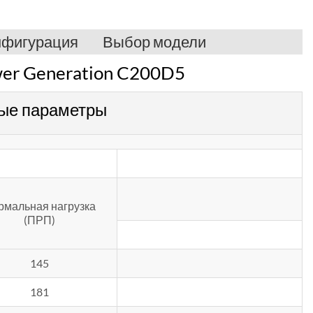
нфигурация
Выбор модели
wer Generation C200D5
ые параметры
рмальная нагрузка
(ПРП)
145
181