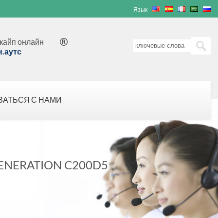
Язык
кайп онлайн

н.аутс
ЗАТЬСЯ С НАМИ
ENERATION C200D5