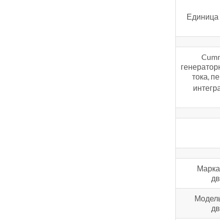
Единица 
Cumm
генераторн
тока, п
интегр
Марка
дв
Модель
дв