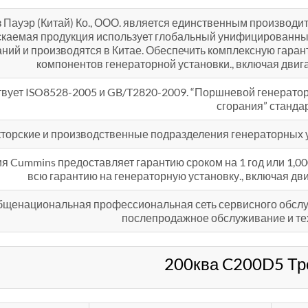
 Пауэр (Китай) Ко., ООО. является единственным производит
каемая продукция использует глобальный унифицированный
ний и производятся в Китае. Обеспечить комплексную гара
компонентов генераторной установки., включая двига
твует ISO8528-2005 и GB/T2820-2009. “Поршневой генератор
сгорания” станда
кторские и производственные подразделения генераторных 
я Cummins предоставляет гарантию сроком на 1 год или 1,00
всю гарантию на генераторную установку., включая дви
бщенациональная профессиональная сеть сервисного обслу
послепродажное обслуживание и те
200ква C200D5 Тр