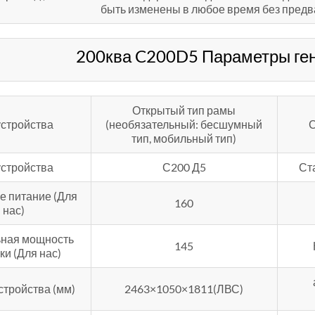
быть изменены в любое время без предв
200ква C200D5 Параметры ген
Открытый тип рамы
устройства
(необязательный: бесшумный
С
тип, мобильный тип)
устройства
С200 Д5
Ст
е питание (Для
160
нас)
ная мощность
145
ки (Для нас)
стройства (мм)
2463×1050×1811(ЛВС)