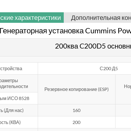
ские характеристики
Дополнительная ко
 Генераторная установка Cummins Po
200ква C200D5 основн
устройства
С200 Д5
раметры
одительности
Но
Резервное копирование (ESP)
ным ИСО 8528
ь (Для нас)
160
сть (КВА)
200