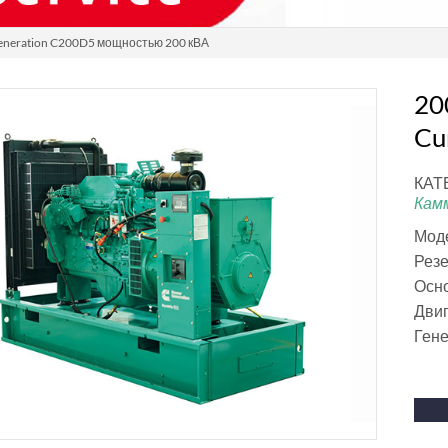
eneration C200D5 мощностью 200 кВА
20
Cu
КАТ
Кам
Мод
Резе
Осно
Двиг
Ген