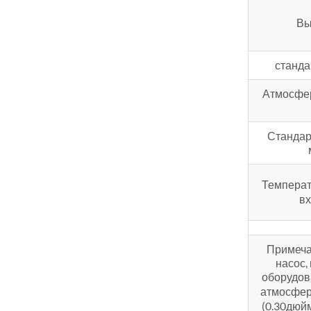
Вы
станда
Атмосфе
Стандар
Температ
вх
Примеча
насос,
оборудова
атмосферн
(0.30дюйм