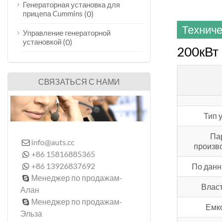
Генераторная установка для
прицепа Cummins
(0)
Техниче
Управление генераторной
установкой
(0)
200кВт
СВЯЗАТЬСЯ С НАМИ
Тип 
Па
info@auts.cc

произв
+86 15816885365

+86 13926837692
По дан

Менеджер по продажам-

Власт
Алан
Менеджер по продажам-

Емко
Эльза