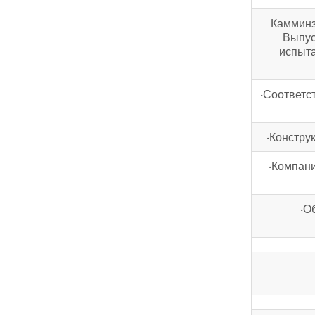
Камминз
Выпус
испыта
·Соответс
·Констру
·Компани
·О