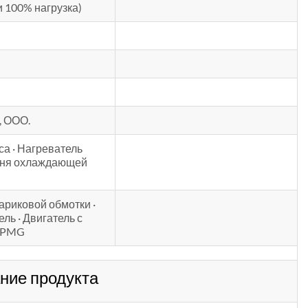
и 100% нагрузка)
, ООО.
са · Нагреватель
овня охлаждающей
ариковой обмотки ·
ль · Двигатель с
и PMG
ние продукта