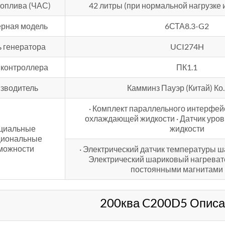
топлива (ЧАС)
42 литры (при нормальной нагрузке 
рная модель
6СТА8.3-G2
 генератора
UCI274H
 контроллера
ПК1.1
зводитель
Камминз Пауэр (Китай) Ко.
· Комплект параллельного интерфей
охлаждающей жидкости · Датчик ур
циальные
жидкости
циональные
можности
· Электрический датчик температуры ш
Электрический шариковый нагревате
постоянными магнитам
200ква C200D5 Описа