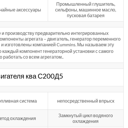
Промышленный глушитель,
чайные аксессуары
сильфоны, машинное масло,
пусковая батарея
е и производству предварительно интегрированных
компоненты агрегата – двигатель, генератор переменного
ы и изготовлены компанией Cummins. Мы называем эту
что каждый компонент генераторной установки с самого
 работать со всем агрегатом..
игателя ква С200Д5
опливная система
непосредственный впрыск
Замкнутый цикл водяного
етод охлаждения
охлаждения