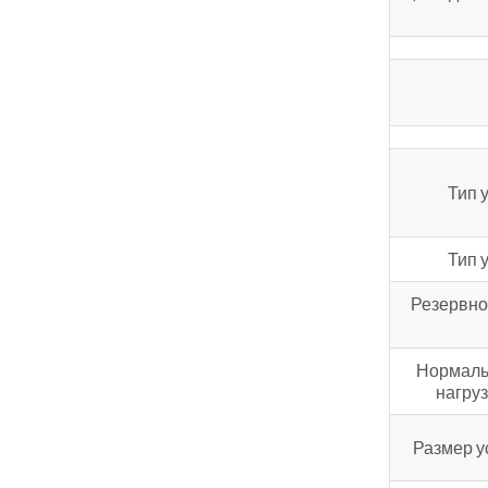
Тип 
Тип 
Резервно
Нормаль
нагруз
Размер у