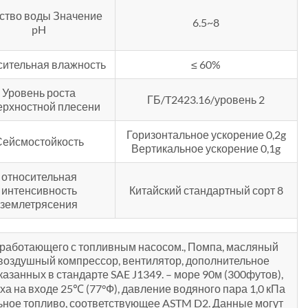
ство воды Значение
6.5~8
pH
сительная влажность
≤ 60%
Уровень роста
ГБ/T2423.16/уровень 2
ерхностной плесени
Горизонтальное ускорение 0,2g
Сейсмостойкость
Вертикальное ускорение 0,1g
относительная
интенсивность
Китайский стандартный сорт 8
землетрясения
 работающего с топливным насосом., Помпа, масляный
, воздушный компрессор, вентилятор, дополнительное
азанных в стандарте SAE J1349. – море 90м (300футов),
ха на входе 25℃ (77°Ф), давление водяного пара 1,0 кПа
зельное топливо, соответствующее ASTM D2. Данные могут