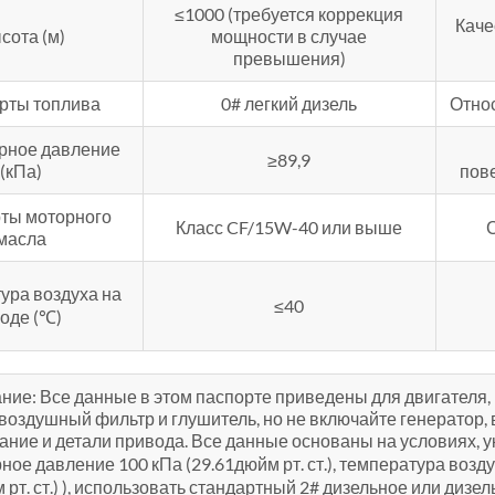
≤1000 (требуется коррекция
Каче
сота (м)
мощности в случае
превышения)
рты топлива
0# легкий дизель
Отно
рное давление
≥89,9
(кПа)
пов
ты моторного
Класс CF/15W-40 или выше
масла
ура воздуха на
≤40
оде (℃)
ние: Все данные в этом паспорте приведены для двигателя,
 воздушный фильтр и глушитель, но не включайте генератор
ние и детали привода. Все данные основаны на условиях, ук
ое давление 100 кПа (29.61дюйм рт. ст.), температура возду
 рт. ст.) ), использовать стандартный 2# дизельное или ди