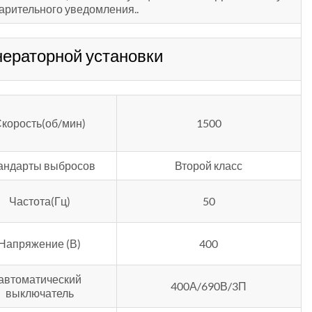
арительного уведомления..
ераторной установки
корость(об/мин)
1500
андарты выбросов
Второй класс
Частота(Гц)
50
Напряжение (В)
400
автоматический
400А/690В/3П
выключатель