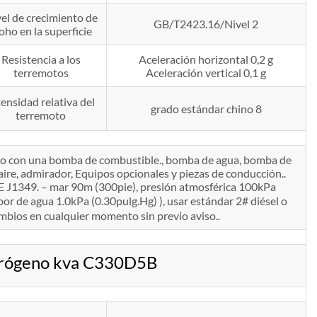
el de crecimiento de
GB/T2423.16/Nivel 2
ho en la superficie
Resistencia a los
Aceleración horizontal 0,2 g
terremotos
Aceleración vertical 0,1 g
tensidad relativa del
grado estándar chino 8
terremoto
ando con una bomba de combustible., bomba de agua, bomba de
e aire, admirador, Equipos opcionales y piezas de conducción..
AE J1349. – mar 90m (300pie), presión atmosférica 100kPa
or de agua 1.0kPa (0.30pulg.Hg) ), usar estándar 2# diésel o
mbios en cualquier momento sin previo aviso..
trógeno kva C330D5B