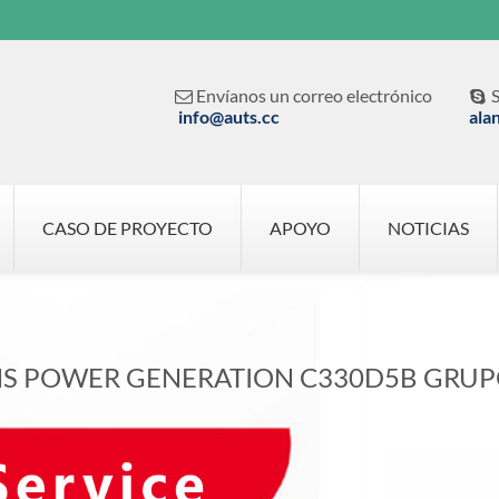
Envíanos un correo electrónico
S


info@auts.cc
ala
CASO DE PROYECTO
APOYO
NOTICIAS
S POWER GENERATION C330D5B GRU