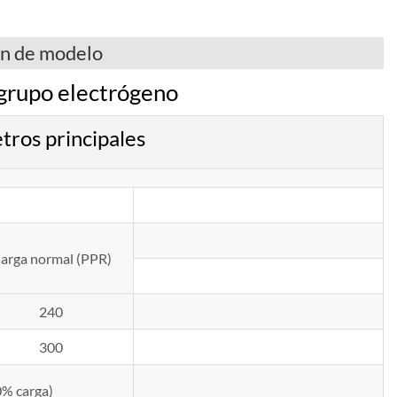
ón de modelo
rupo electrógeno
os principales
arga normal (PPR)
240
300
0% carga)