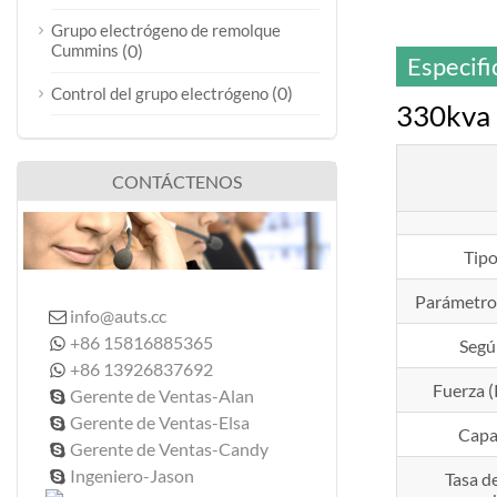
Grupo electrógeno de remolque
Cummins
(0)
Especifi
(0)
Control del grupo electrógeno
330kva 
CONTÁCTENOS
Tipo
Parámetro
info@auts.cc

+86 15816885365

Segú
+86 13926837692

Fuerza (
Gerente de Ventas-Alan

Gerente de Ventas-Elsa

Capa
Gerente de Ventas-Candy

Ingeniero-Jason

Tasa d