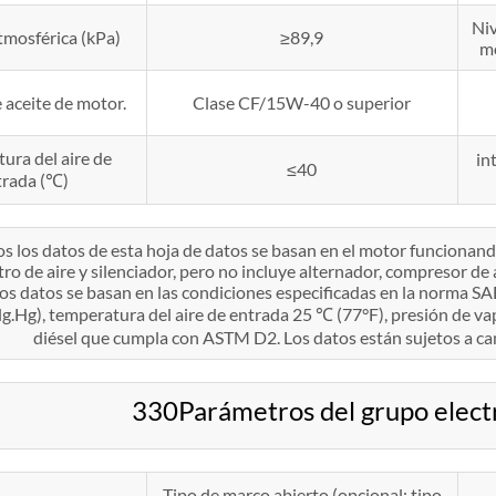
Niv
tmosférica (kPa)
≥89,9
mo
aceite de motor.
Clase CF/15W-40 o superior
ura del aire de
in
≤40
trada (℃)
os los datos de esta hoja de datos se basan en el motor funcion
iltro de aire y silenciador, pero no incluye alternador, compresor d
los datos se basan en las condiciones especificadas en la norma S
g.Hg), temperatura del aire de entrada 25 ℃ (77°F), presión de vap
diésel que cumpla con ASTM D2. Los datos están sujetos a ca
330Parámetros del grupo elec
Tipo de marco abierto (opcional: tipo