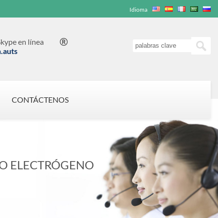
Idioma
kype en línea

n.auts
CONTÁCTENOS
PO ELECTRÓGENO