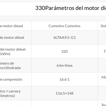
330Parámetros del motor d
e motor diesel
Cummins Cummins
Sis
e motor diésel
6LTAA9.5-G1
del motor diésel
320
T
(kWm)
mero de
6/en línea
ros/cilindrada
Mé
de compresión
16.6:1
ro × carrera
116.5×148
límetros)
Te