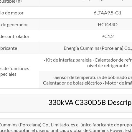
ustible (h)
lo de motor
6LTAA9.5-G1
 de generador
HCI444D
de controlador
PC1.2
bricante
Energía Cummins (Porcelana) Co.,
· Kit de interfaz paralela · Calentador de ref
nivel de refrigerante
s de funciones
peciales
· Sensor de temperatura de bobinado de 
Calentador de bolas eléctrico · Motor de 
330kVA C330D5B Descripc
Cummins (Porcelana) Co., Limitado. es el único fabricante de gru
ucidos adoptan el diseño unificado global de Cummins Power., Está