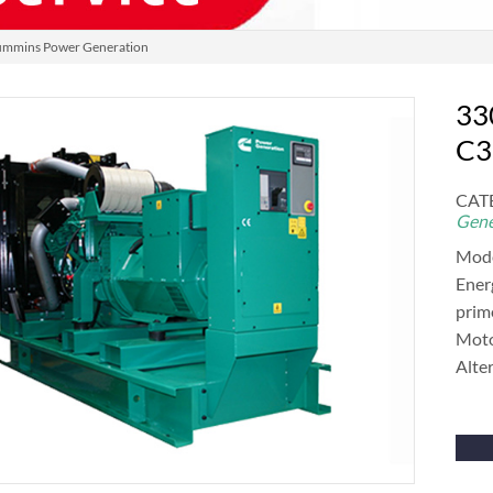
ummins Power Generation
33
C3
CAT
Gene
Mod
Ener
prim
Moto
Alte