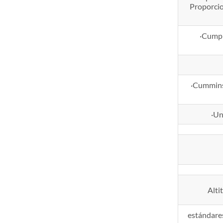
Proporcio
·Cumpl
·Cummins 
·Un
Alti
estándare