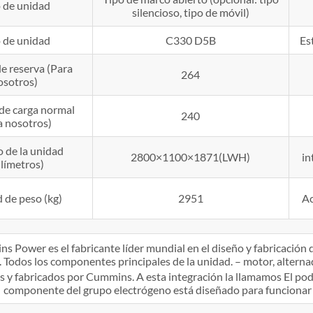
 de unidad
silencioso, tipo de móvil)
 de unidad
C330 D5B
Es
de reserva (Para
264
osotros)
de carga normal
240
a nosotros)
 de la unidad
2800×1100×1871(LWH)
in
límetros)
 de peso (kg)
2951
Ac
s Power es el fabricante líder mundial en el diseño y fabricació
Todos los componentes principales de la unidad. – motor, alternad
 y fabricados por Cummins. A esta integración la llamamos El pod
componente del grupo electrógeno está diseñado para funcionar e