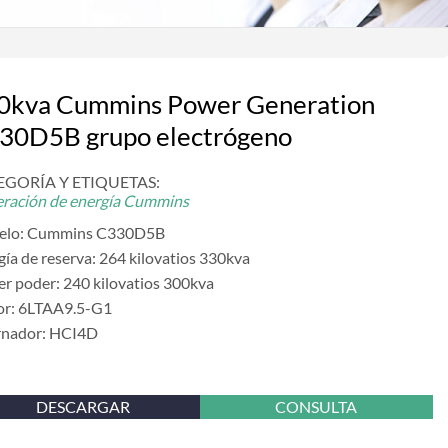
0kva Cummins Power Generation
30D5B grupo electrógeno
EGORÍA Y ETIQUETAS:
ración de energía Cummins
elo: Cummins C330D5B
gía de reserva: 264 kilovatios 330kva
er poder: 240 kilovatios 300kva
r: 6LTAA9.5-G1
rnador: HCI4D
DESCARGAR
CONSULTA