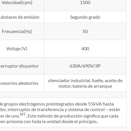
Velocidad(rpm)
1500
tándares de emisión
Segundo grado
Frecuencia(Hz)
50
Voltaje (V)
400
terruptor disyuntor
630A/690V/3P
silenciador industrial, fuelle, aceite de
cesorios aleatorios
motor, batería de arranque
n de grupos electrógenos preintegrados desde 55kVA hasta
or, interruptor de transferencia y sistema de control – están
MT
er de uno.
, Este método de producción significa que cada
n armonía con toda la unidad desde el principio..