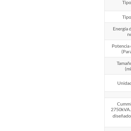
Tipo
Tipo
Energía 
n
Potencia 
(Par
Tamaño
(mi
Unidad
Cummin
2750kVA.. 
diseñados