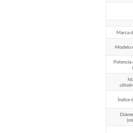
Marca d
Modelo d
Potencia 
Nú
cilind
Índice 
Diámet
(mi