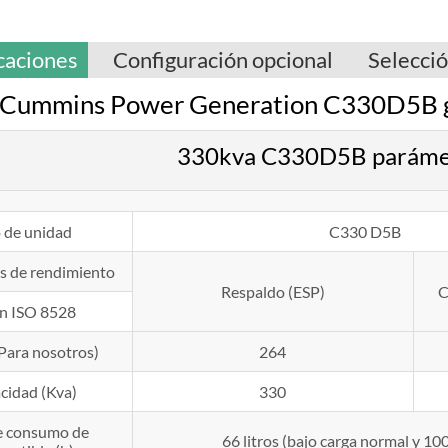
caciones
Configuración opcional
Selecci
Cummins Power Generation C330D5B g
330kva C330D5B parámetr
 de unidad
C330 D5B
s de rendimiento
Respaldo (ESP)
C
n ISO 8528
Para nosotros)
264
cidad (Kva)
330
e consumo de
66 litros (bajo carga normal y 10