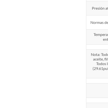
Presión a
Normas de 
Temperat
en
Nota: Tod
aceite, f
Todos 
(29.61pul