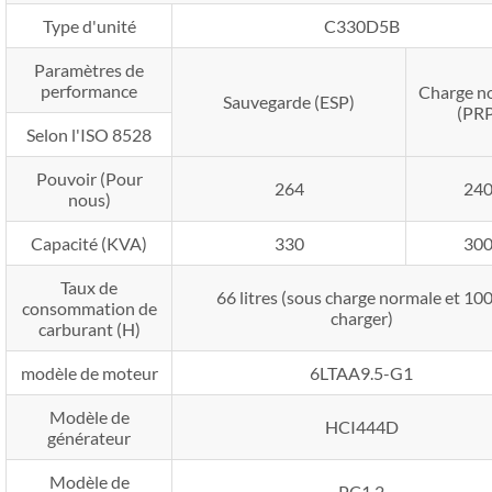
Type d'unité
C330D5B
Paramètres de
performance
Charge n
Sauvegarde (ESP)
(PRP
Selon l'ISO 8528
Pouvoir (Pour
264
24
nous)
Capacité (KVA)
330
30
Taux de
66 litres (sous charge normale et 10
consommation de
charger)
carburant (H)
modèle de moteur
6LTAA9.5-G1
Modèle de
HCI444D
générateur
Modèle de
PC1.2