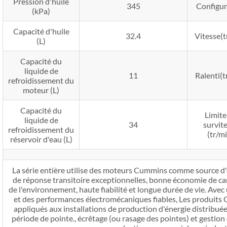
Pression d'huile
345
Configur
(kPa)
Capacité d'huile
32.4
Vitesse(t
(L)
Capacité du
liquide de
11
Ralenti(t
refroidissement du
moteur (L)
Capacité du
Limite
liquide de
34
survit
refroidissement du
(tr/m
réservoir d'eau (L)
La série entière utilise des moteurs Cummins comme source d'é
de réponse transitoire exceptionnelles, bonne économie de c
de l'environnement, haute fiabilité et longue durée de vie. Ave
et des performances électromécaniques fiables, Les produit
appliqués aux installations de production d'énergie distribuée
période de pointe., écrêtage (ou rasage des pointes) et gestion d