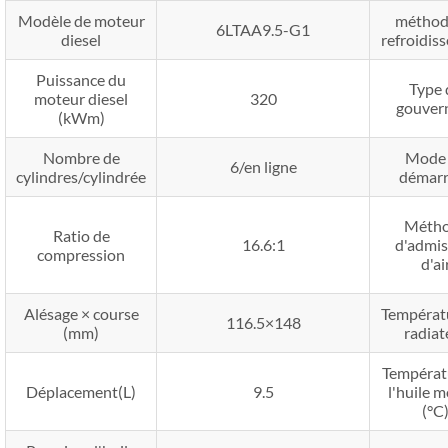
Modèle de moteur
méthod
6LTAA9.5-G1
diesel
refroidis
Puissance du
Type 
moteur diesel
320
gouver
(kWm)
Nombre de
Mode
6/en ligne
cylindres/cylindrée
démarr
Méth
Ratio de
16.6:1
d'admis
compression
d'ai
Alésage × course
Températ
116.5×148
(mm)
radiat
Températ
Déplacement(L)
9.5
l'huile 
(°C