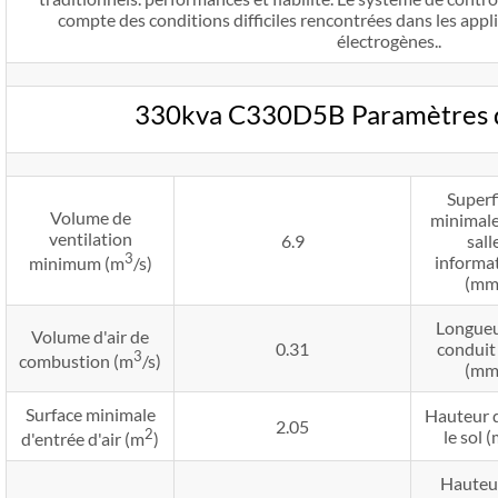
compte des conditions difficiles rencontrées dans les app
électrogènes..
330kva C330D5B Paramètres d'
Superf
Volume de
minimale
ventilation
6.9
sall
3
informa
minimum (m
/s)
(mm
Longueu
Volume d'air de
0.31
conduit 
3
combustion (m
/s)
(mm
Surface minimale
Hauteur 
2.05
2
le sol 
d'entrée d'air (m
)
Hauteu