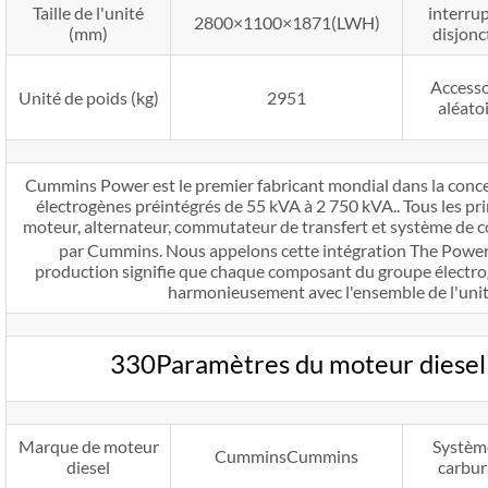
Taille de l'unité
interru
2800×1100×1871(LWH)
(mm)
disjonc
Accesso
Unité de poids (kg)
2951
aléato
Cummins Power est le premier fabricant mondial dans la concep
électrogènes préintégrés de 55 kVA à 2 750 kVA.. Tous les pr
moteur, alternateur, commutateur de transfert et système de c
par Cummins. Nous appelons cette intégration The Powe
production signifie que chaque composant du groupe électro
harmonieusement avec l'ensemble de l'unité
330Paramètres du moteur diese
Marque de moteur
Systèm
CumminsCummins
diesel
carbur