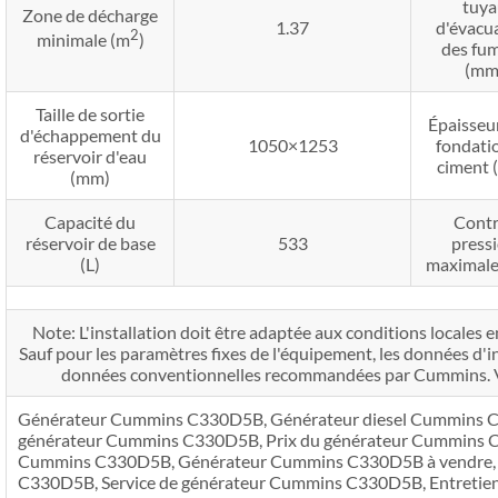
tuya
Zone de décharge
1.37
d'évacu
2
minimale (m
)
des fu
(mm
Taille de sortie
Épaisseur
d'échappement du
1050×1253
fondati
réservoir d'eau
ciment 
(mm)
Capacité du
Contr
réservoir de base
533
press
(L)
maximale
Note: L'installation doit être adaptée aux conditions locales e
Sauf pour les paramètres fixes de l'équipement, les données d'in
données conventionnelles recommandées par Cummins. Veui
Générateur Cummins C330D5B, Générateur diesel Cummins C3
générateur Cummins C330D5B, Prix ​​du générateur Cummins 
Cummins C330D5B, Générateur Cummins C330D5B à vendre, 
C330D5B, Service de générateur Cummins C330D5B, Entretie