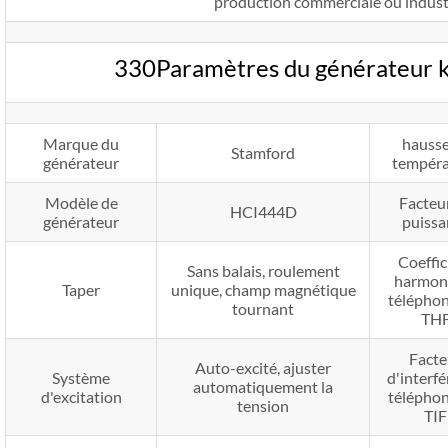
production commerciale ou industr
330Paramètres du générateur
Marque du
hausse
Stamford
générateur
tempéra
Modèle de
Facteu
HCI444D
générateur
puissa
Coeffic
Sans balais, roulement
harmon
Taper
unique, champ magnétique
téléphon
tournant
TH
Facte
Auto-excité, ajuster
Système
d'interf
automatiquement la
d'excitation
téléphon
tension
TIF