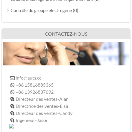
(0)
Contrôle du groupe électrogène
CONTACTEZ-NOUS
info@auts.cc

+86 15816885365

+86 13926837692

Directeur des ventes-Alan

Directrice des ventes-Elsa

Directeur des ventes-Candy

Ingénieur-Jason
