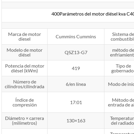
400Parámetros del motor diésel kva C
Marca de motor
Sistema d
Cummins Cummins
diesel
combustibl
Modelo de motor
método d
QSZ13-G7
diésel
enfriamien
Potencia del motor
Tipo de
419
diésel (kWm)
gobernado
Número de
6/en línea
Modo de ini
cilindros/cilindrada
Índice de
Método d
17:01
compresión
entrada de a
Diámetro × carrera
Temperatur
130×163
(milímetros)
del radiado
Temperatur