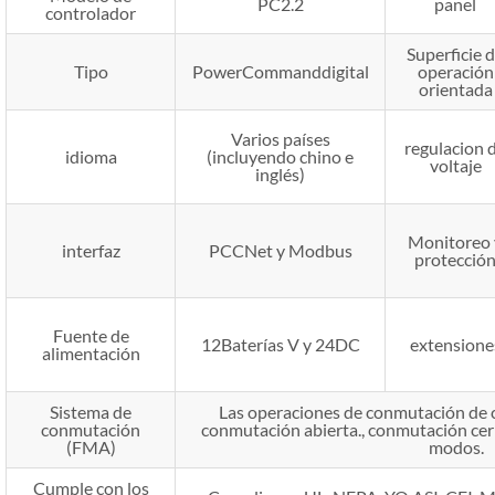
PC2.2
panel
controlador
Superficie 
Tipo
PowerCommanddigital
operación
orientada
Varios países
regulacion 
idioma
(incluyendo chino e
voltaje
inglés)
Monitoreo 
interfaz
PCCNet y Modbus
protecció
Fuente de
12Baterías V y 24DC
extensione
alimentación
Sistema de
Las operaciones de conmutación de c
conmutación
conmutación abierta., conmutación cer
(FMA)
modos.
Cumple con los