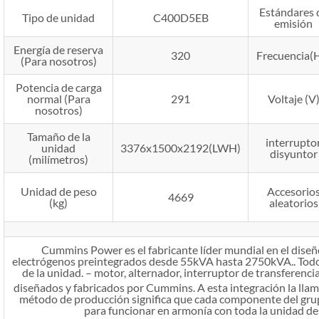
Estándares 
Tipo de unidad
C400D5EB
emisión
Energía de reserva
320
Frecuencia(
(Para nosotros)
Potencia de carga
normal (Para
291
Voltaje (V
nosotros)
Tamaño de la
interrupto
unidad
3376x1500x2192(LWH)
disyuntor
(milímetros)
Unidad de peso
Accesorio
4669
(kg)
aleatorios
Cummins Power es el fabricante líder mundial en el diseñ
electrógenos preintegrados desde 55kVA hasta 2750kVA.. Todo
de la unidad. – motor, alternador, interruptor de transferenci
diseñados y fabricados por Cummins. A esta integración la lla
método de producción significa que cada componente del gru
para funcionar en armonía con toda la unidad desd