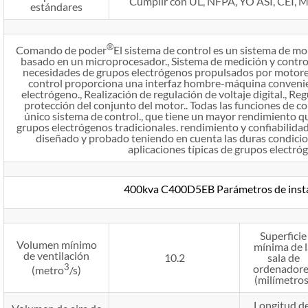
Cumplir con UL, NFPA, YO ASI, CEI, Mi
estándares
®
Comando de poder
El sistema de control es un sistema de m
basado en un microprocesador., Sistema de medición y control
necesidades de grupos electrógenos propulsados ​​por motor
control proporciona una interfaz hombre-máquina convenien
electrógeno., Realización de regulación de voltaje digital., Reg
protección del conjunto del motor.. Todas las funciones de c
único sistema de control., que tiene un mayor rendimiento qu
grupos electrógenos tradicionales. rendimiento y confiabilidad.
diseñado y probado teniendo en cuenta las duras condici
aplicaciones típicas de grupos electróg
400kva C400D5EB Parámetros de insta
Superficie
Volumen mínimo
mínima de l
de ventilación
10.2
sala de
3
ordenadore
(metro
/s)
(milímetros
Longitud de