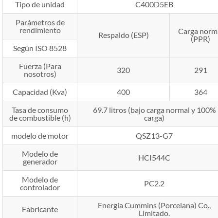
Tipo de unidad
C400D5EB
Parámetros de
rendimiento
Carga norm
Respaldo (ESP)
(PPR)
Según ISO 8528
Fuerza (Para
320
291
nosotros)
Capacidad (Kva)
400
364
Tasa de consumo
69.7 litros (bajo carga normal y 100%
de combustible (h)
carga)
modelo de motor
QSZ13-G7
Modelo de
HCI544C
generador
Modelo de
PC2.2
controlador
Energía Cummins (Porcelana) Co.,
Fabricante
Limitado.