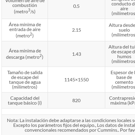
Volumen de aire de
conducto d
combustión
0.5
aire
3
(metro
/s)
(milímetros
Área mínima de
Altura desde
entrada de aire
2.15
suelo
2
(milímetros
(metro
)
Altura del t
Área mínima de
de escape 
1.43
2
humos
descarga (metro
)
(milímetros
Tamaño de salida
Espesor de 
de escape del
base de
1145×1550
tanque de agua
cemento
(milímetros)
(milímetros
Capacidad del
Contrapresi
820
tanque básico (l)
máxima (kP
Nota: La instalación debe adaptarse a las condiciones locales se
Excepto los parámetros fijos del equipo., Los datos de insta
convencionales recomendados por Cummins.. Por favor