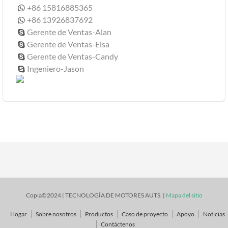
+86 15816885365

+86 13926837692

Gerente de Ventas-Alan

Gerente de Ventas-Elsa

Gerente de Ventas-Candy

Ingeniero-Jason

Copia©2024 | TECNOLOGÍA DE MOTORES AUTS. |
Mapa del sitio
Hogar
Sobre nosotros
Productos
Caso de proyecto
Apoyo
Noticias
Contáctenos