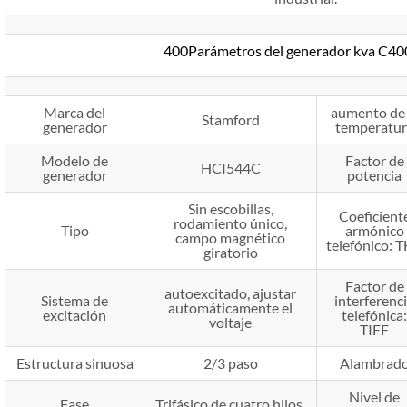
400Parámetros del generador kva C4
Marca del
aumento de 
Stamford
generador
temperatur
Modelo de
Factor de
HCI544C
generador
potencia
Sin escobillas,
Coeficient
rodamiento único,
Tipo
armónico
campo magnético
telefónico: 
giratorio
Factor de
autoexcitado, ajustar
Sistema de
interferenc
automáticamente el
excitación
telefónica:
voltaje
TIFF
Estructura sinuosa
2/3 paso
Alambrad
Nivel de
Fase
Trifásico de cuatro hilos.