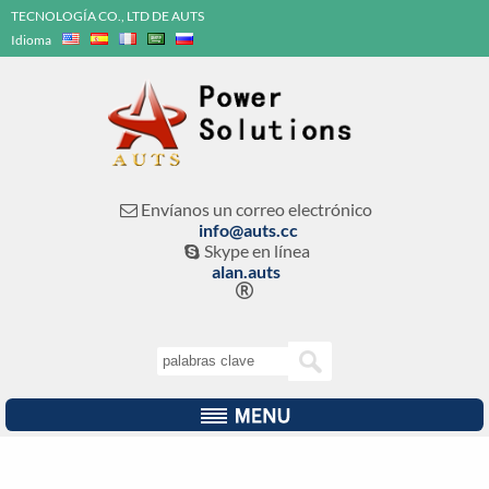
TECNOLOGÍA CO., LTD DE AUTS
Idioma
Envíanos un correo electrónico

info@auts.cc
Skype en línea

alan.auts
