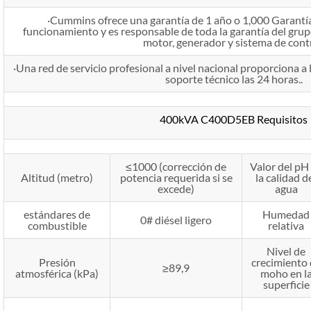
·Cummins ofrece una garantía de 1 año o 1,000 Garantía
funcionamiento y es responsable de toda la garantía del grup
motor, generador y sistema de contr
·Una red de servicio profesional a nivel nacional proporciona a 
soporte técnico las 24 horas..
400kVA C400D5EB Requisitos
≤1000 (corrección de
Valor del pH
Altitud (metro)
potencia requerida si se
la calidad d
excede)
agua
estándares de
Humedad
0# diésel ligero
combustible
relativa
Nivel de
Presión
crecimiento
≥89,9
atmosférica (kPa)
moho en l
superficie