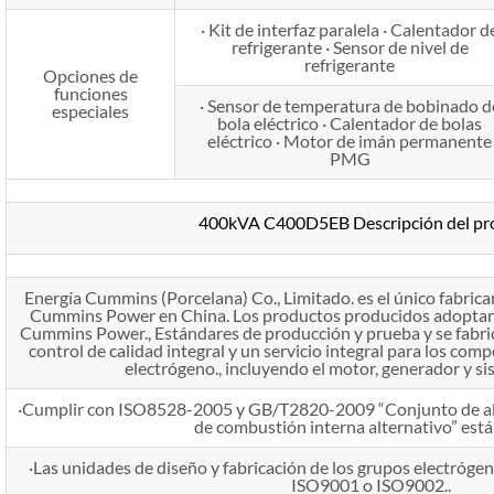
· Kit de interfaz paralela · Calentador d
refrigerante · Sensor de nivel de
refrigerante
Opciones de
funciones
· Sensor de temperatura de bobinado d
especiales
bola eléctrico · Calentador de bolas
eléctrico · Motor de imán permanente
PMG
400kVA C400D5EB Descripción del pr
Energía Cummins (Porcelana) Co., Limitado. es el único fabric
Cummins Power en China. Los productos producidos adoptan e
Cummins Power., Estándares de producción y prueba y se fabri
control de calidad integral y un servicio integral para los com
electrógeno., incluyendo el motor, generador y si
·Cumplir con ISO8528-2005 y GB/T2820-2009 “Conjunto de al
de combustión interna alternativo” est
·Las unidades de diseño y fabricación de los grupos electrógen
ISO9001 o ISO9002..