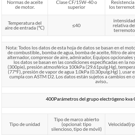
Normas de aceite
Clase CF/15W-40 o
Resistencia
de motor.
superior
los terremo
intensida
Temperatura del
≤40
relativa de
aire de entrada (℃)
terremoto
Nota: Todos los datos de esta hoja de datos se basan en el m
de combustible., bomba de agua, bomba de aceite, filtro de aire
alternador, compresor de aire, admirador, Equipos opcionales 
los datos se basan en las condiciones especificadas en la 
(300pie), presión atmosférica 100kPa (29.61pulg.Hg), tempera
(77°F), presión de vapor de agua 1.0kPa (0.30pulg.Hg) ), usar e
cumpla con ASTM D2. Los datos están sujetos a cambios en 
aviso..
400Parámetros del grupo electrógeno kv
Tipo de marco abierto
Tipo de unidad
(opcional: tipo
Velocidad(r
silencioso, tipo de móvil)