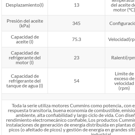
Desplazamiento(l)
13
del aceite d
motor (°C
Presión del aceite
345
Configuraci
(kPa)
Capacidad de
75.3
Velocidad(r
aceite (l)
Capacidad de
refrigerante del
23
Ralentí(rp
motor (l)
Límite de
Capacidad de
exceso de
refrigerante del
54
velocidad
tanque de agua (l)
(rpm)
Toda la serie utiliza motores Cummins como potencia., con e
respuesta transitoria, buena economía de combustible, emisi
ambiente, alta confiabilidad y largo ciclo de vida. Con dis
rendimiento electromecánico confiable, Los productos Cummin
instalaciones de generación de energía distribuida en plantas de
picos (o afeitado de picos) y gestión de energía en grandes si
industrial.