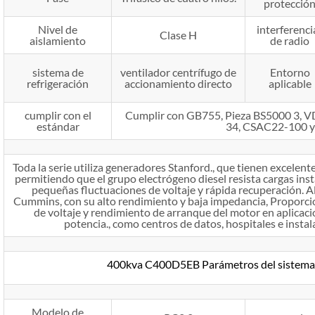
protecció
Nivel de
interferenci
Clase H
aislamiento
de radio
sistema de
ventilador centrífugo de
Entorno
refrigeración
accionamiento directo
aplicable
cumplir con el
Cumplir con GB755, Pieza BS5000 3,
estándar
34, CSAC22-100 
Toda la serie utiliza generadores Stanford., que tienen excelente
permitiendo que el grupo electrógeno diesel resista cargas ins
pequeñas fluctuaciones de voltaje y rápida recuperación. A
Cummins, con su alto rendimiento y baja impedancia, Proporci
de voltaje y rendimiento de arranque del motor en aplicaci
potencia., como centros de datos, hospitales e instal
400kva C400D5EB Parámetros del sistema 
Modelo de