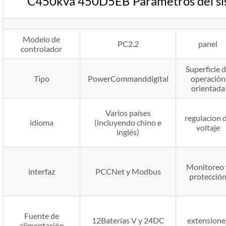
C450kva 450D5EB Parámetros del sis
Modelo de
PC2.2
panel
controlador
Superficie 
Tipo
PowerCommanddigital
operación
orientada
Varios países
regulacion 
idioma
(incluyendo chino e
voltaje
inglés)
Monitoreo 
interfaz
PCCNet y Modbus
protecció
Fuente de
12Baterías V y 24DC
extensione
alimentación