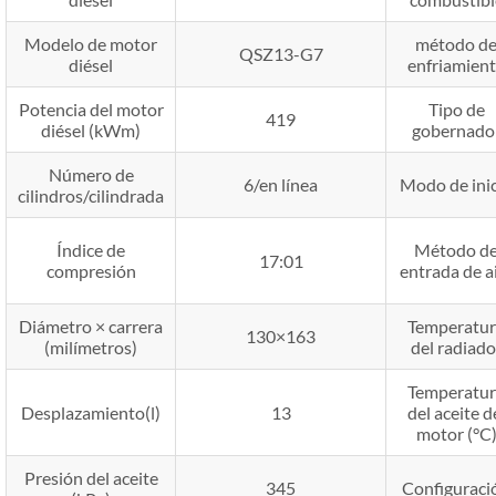
Modelo de motor
método d
QSZ13-G7
diésel
enfriamien
Potencia del motor
Tipo de
419
diésel (kWm)
gobernado
Número de
6/en línea
Modo de ini
cilindros/cilindrada
Índice de
Método d
17:01
compresión
entrada de a
Diámetro × carrera
Temperatur
130×163
(milímetros)
del radiado
Temperatur
Desplazamiento(l)
13
del aceite d
motor (°C
Presión del aceite
345
Configuraci