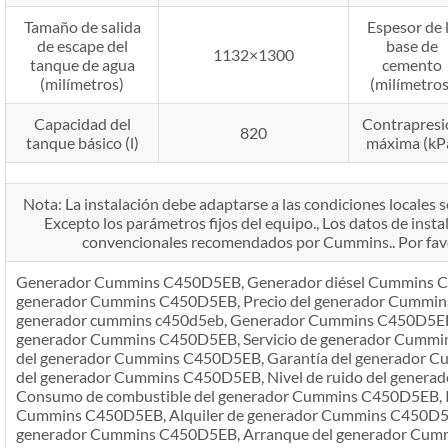
Tamaño de salida
Espesor de 
de escape del
base de
1132×1300
tanque de agua
cemento
(milímetros)
(milímetros
Capacidad del
Contrapresi
820
tanque básico (l)
máxima (kP
Nota: La instalación debe adaptarse a las condiciones locales se
Excepto los parámetros fijos del equipo., Los datos de insta
convencionales recomendados por Cummins.. Por favor
Generador Cummins C450D5EB, Generador diésel Cummins C4
generador Cummins C450D5EB, Precio del generador Cummin
generador cummins c450d5eb, Generador Cummins C450D5EB a 
generador Cummins C450D5EB, Servicio de generador Cumm
del generador Cummins C450D5EB, Garantía del generador C
del generador Cummins C450D5EB, Nivel de ruido del gener
Consumo de combustible del generador Cummins C450D5EB, In
Cummins C450D5EB, Alquiler de generador Cummins C450D5EB
generador Cummins C450D5EB, Arranque del generador Cum