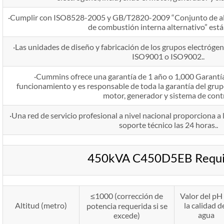
·Cumplir con ISO8528-2005 y GB/T2820-2009 “Conjunto de al
de combustión interna alternativo” est
·Las unidades de diseño y fabricación de los grupos electrógen
ISO9001 o ISO9002..
·Cummins ofrece una garantía de 1 año o 1,000 Garantía
funcionamiento y es responsable de toda la garantía del grup
motor, generador y sistema de contr
·Una red de servicio profesional a nivel nacional proporciona a 
soporte técnico las 24 horas..
450kVA C450D5EB Requi
≤1000 (corrección de
Valor del pH
Altitud (metro)
la calidad d
potencia requerida si se
agua
excede)