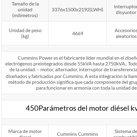
Tamaño de la
interrupto
unidad
3376x1500x2192(LWH)
disyuntor
(milímetros)
Unidad de peso
Accesorio
4669
(kg)
aleatorios
Cummins Power es el fabricante líder mundial en el diseñ
electrógenos preintegrados desde 55kVA hasta 2750kVA.. Todo
de la unidad. – motor, alternador, interruptor de transferenci
diseñados y fabricados por Cummins. A esta integración la lla
método de producción significa que cada componente del gru
para funcionar en armonía con toda la unidad desd
450Parámetros del motor diésel
Marca de motor
Sistema d
Cummins Cummins
diesel
combustibl