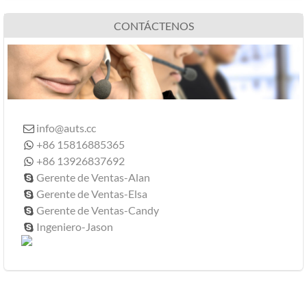
CONTÁCTENOS
info@auts.cc

+86 15816885365

+86 13926837692

Gerente de Ventas-Alan

Gerente de Ventas-Elsa

Gerente de Ventas-Candy

Ingeniero-Jason
