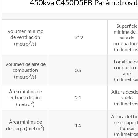
450kva C450D5EB Parámetros de 
Superficie
Volumen mínimo
mínima de l
de ventilación
10.2
sala de
3
ordenadore
(metro
/s)
(milímetros
Longitud de
Volumen de aire de
conducto d
combustión
0.5
aire
3
(metro
/s)
(milímetros
Área mínima de
Altura desde
entrada de aire
2.1
suelo
2
(milímetros
(metro
)
Altura del t
Área mínima de
de escape 
1.6
2
humos
descarga (metro
)
(milímetros