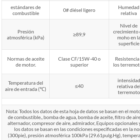
estándares de
Humedad
0# diésel ligero
combustible
relativa
Nivel de
Presión
crecimiento
≥89,9
atmosférica (kPa)
moho en l
superficie
Normas de aceite
Clase CF/15W-40 o
Resistencia
de motor.
superior
los terremo
intensida
Temperatura del
≤40
relativa de
aire de entrada (℃)
terremoto
Nota: Todos los datos de esta hoja de datos se basan en el m
de combustible., bomba de agua, bomba de aceite, filtro de aire
alternador, compresor de aire, admirador, Equipos opcionales 
los datos se basan en las condiciones especificadas en la 
(300pie), presión atmosférica 100kPa (29.61pulg.Hg), tempera