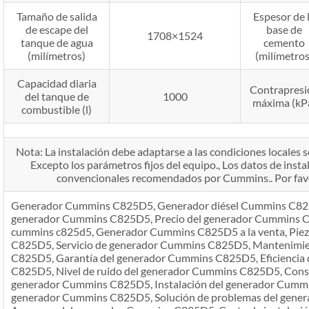
Tamaño de salida
Espesor de 
de escape del
base de
1708×1524
tanque de agua
cemento
(milímetros)
(milímetros
Capacidad diaria
Contrapresi
del tanque de
1000
máxima (kP
combustible (l)
Nota: La instalación debe adaptarse a las condiciones locales se
Excepto los parámetros fijos del equipo., Los datos de insta
convencionales recomendados por Cummins.. Por favor
Generador Cummins C825D5, Generador diésel Cummins C825D
generador Cummins C825D5, Precio del generador Cummins C
cummins c825d5, Generador Cummins C825D5 a la venta, Pie
C825D5, Servicio de generador Cummins C825D5, Mantenimi
C825D5, Garantía del generador Cummins C825D5, Eficiencia
C825D5, Nivel de ruido del generador Cummins C825D5, Cons
generador Cummins C825D5, Instalación del generador Cummi
generador Cummins C825D5, Solución de problemas del gen