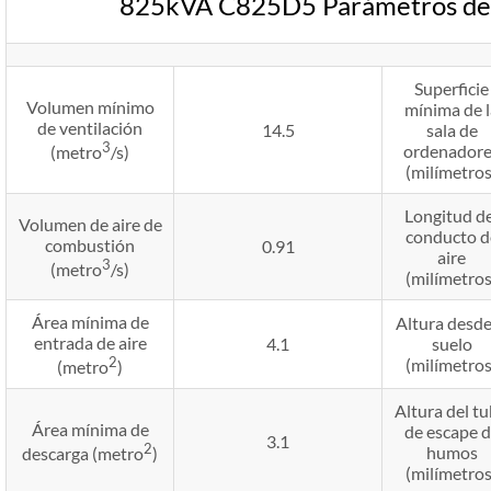
825kVA C825D5 Parámetros de i
Superficie
Volumen mínimo
mínima de l
de ventilación
14.5
sala de
3
ordenadore
(metro
/s)
(milímetros
Longitud de
Volumen de aire de
conducto d
combustión
0.91
aire
3
(metro
/s)
(milímetros
Área mínima de
Altura desde
entrada de aire
4.1
suelo
2
(milímetros
(metro
)
Altura del t
Área mínima de
de escape 
3.1
2
humos
descarga (metro
)
(milímetros