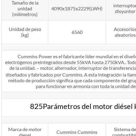
Tamaño de la
interrupto
unidad
4090x1875x2229(LWH)
disyuntor
(milímetros)
Unidad de peso
Accesorio
6560
(kg)
aleatorios
Cummins Power es el fabricante líder mundial en el diseñ
electrógenos preintegrados desde 55kVA hasta 2750kVA.. Todo
de la unidad. – motor, alternador, interruptor de transferenci
diseñados y fabricados por Cummins. A esta integración la lla
método de producción significa que cada componente del gru
para funcionar en armonía con toda la unidad desd
825Parámetros del motor diésel
Marca de motor
Sistema d
Cummins Cummins
diesel
combustibl