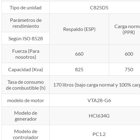
Tipo de unidad
C825D5
Parámetros de
rendimiento
Carga norm
Respaldo (ESP)
(PPR)
Según ISO 8528
Fuerza (Para
660
600
nosotros)
Capacidad (Kva)
825
750
Tasa de consumo
170 litros (bajo carga normal y 100% car
de combustible (h)
modelo de motor
VTA28-G6
Modelo de
HCI634G
generador
Modelo de
PC1.2
controlador