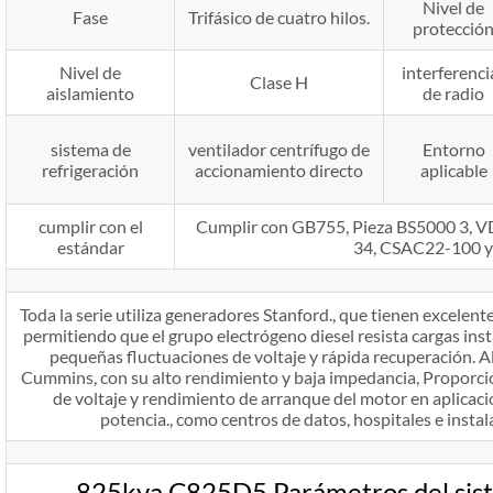
Nivel de
Fase
Trifásico de cuatro hilos.
protecció
Nivel de
interferenci
Clase H
aislamiento
de radio
sistema de
ventilador centrífugo de
Entorno
refrigeración
accionamiento directo
aplicable
cumplir con el
Cumplir con GB755, Pieza BS5000 3,
estándar
34, CSAC22-100 
Toda la serie utiliza generadores Stanford., que tienen excelente
permitiendo que el grupo electrógeno diesel resista cargas ins
pequeñas fluctuaciones de voltaje y rápida recuperación. A
Cummins, con su alto rendimiento y baja impedancia, Proporci
de voltaje y rendimiento de arranque del motor en aplicaci
potencia., como centros de datos, hospitales e instal
825kva C825D5 Parámetros del sist