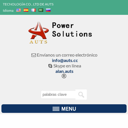
TECNOLOGÍA CO., LTD DE AUTS
Idioma
Envíanos un correo electrónico

info@auts.cc
Skype en línea

alan.auts
