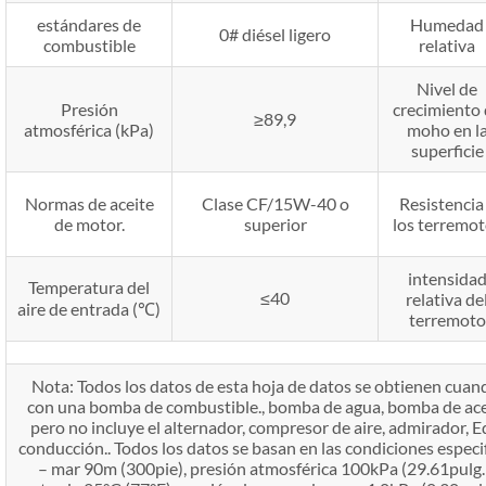
estándares de
Humedad
0# diésel ligero
combustible
relativa
Nivel de
Presión
crecimiento
≥89,9
atmosférica (kPa)
moho en l
superficie
Normas de aceite
Clase CF/15W-40 o
Resistencia
de motor.
superior
los terremo
intensida
Temperatura del
≤40
relativa de
aire de entrada (℃)
terremoto
Nota: Todos los datos de esta hoja de datos se obtienen cua
con una bomba de combustible., bomba de agua, bomba de aceite,
pero no incluye el alternador, compresor de aire, admirador, 
conducción.. Todos los datos se basan en las condiciones espec
– mar 90m (300pie), presión atmosférica 100kPa (29.61pulg.