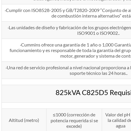
·Cumplir con ISO8528-2005 y GB/T2820-2009 “Conjunto de al
de combustión interna alternativo” est
·Las unidades de diseño y fabricación de los grupos electrógen
ISO9001 o ISO9002..
·Cummins ofrece una garantía de 1 año o 1,000 Garantía
funcionamiento y es responsable de toda la garantía del grup
motor, generador y sistema de contr
·Una red de servicio profesional a nivel nacional proporciona a 
soporte técnico las 24 horas..
825kVA C825D5 Requisi
≤1000 (corrección de
Valor del pH
Altitud (metro)
la calidad d
potencia requerida si se
agua
excede)