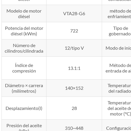
Modelo de motor
método d
VTA28-G6
diésel
enfriamien
Potencia del motor
Tipo de
722
diésel (kWm)
gobernado
Número de
12/tipo V
Modo de ini
cilindros/cilindrada
Índice de
Método d
13.1:1
compresión
entrada de a
Diámetro × carrera
Temperatur
140×152
(milímetros)
del radiado
Temperatur
Desplazamiento(l)
28
del aceite d
motor (°C
Presión del aceite
310~448
Configuraci
(kPa)