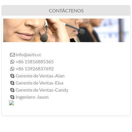
CONTÁCTENOS
info@auts.cc

+86 15816885365

+86 13926837692

Gerente de Ventas-Alan

Gerente de Ventas-Elsa

Gerente de Ventas-Candy

Ingeniero-Jason
