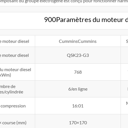
omposant du groupe électrogène est conçu pour fonctionner harmo
900Paramètres du moteur d
 moteur diesel
CumminsCummins
 moteur diesel
QSK23-G3
du moteur diesel
768
(kWm)
mbre de
6/en ligne
es/cylindrée
e compression
16:01
× course (mm)
170×170