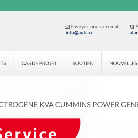
Envoyez-nous un email
S


info@auts.cc
ala
ITS
CAS DE PROJET
SOUTIEN
NOUVELLES
CTROGÈNE KVA CUMMINS POWER GEN