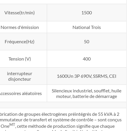
Vitesse(tr/min)
1500
Normes d'émission
National Trois
Fréquence(Hz)
50
Tension (V)
400
interrupteur
1600Un 3P 690V, SSRMS, CEI
disjoncteur
Silencieux industriel, soufflet, huile
ccessoires aléatoires
moteur, batterie de démarrage
brication de groupes électrogènes préintégrés de 55 kVA à 2
commutateur de transfert et système de contrôle – sont conçus
MT
f One
, cette méthode de production signifie que chaque