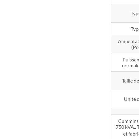
Typ
Typ
Alimentat
(Po
Puissan
normale
Taille d
Unité d
Cummins P
750 kVA.. 
et fabr