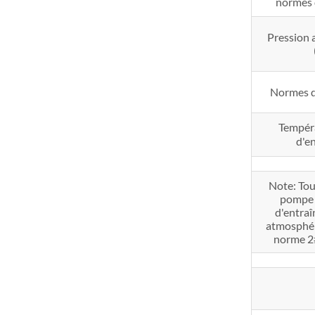
normes 
Pression
Normes d
Tempéra
d'e
Note: Tou
pompe à
d'entraî
atmosphéri
norme 2#