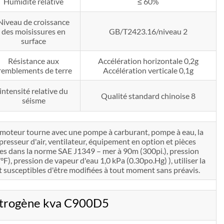
Humidité relative
≤ 60%
Niveau de croissance
des moisissures en
GB/T2423.16/niveau 2
surface
Résistance aux
Accélération horizontale 0,2g
remblements de terre
Accélération verticale 0,1g
intensité relative du
Qualité standard chinoise 8
séisme
e moteur tourne avec une pompe à carburant, pompe à eau, la
ompresseur d'air, ventilateur, équipement en option et pièces
ées dans la norme SAE J1349 – mer à 90m (300pi.), pression
, pression de vapeur d'eau 1,0 kPa (0.30po.Hg) ), utiliser la
susceptibles d'être modifiées à tout moment sans préavis.
ctrogène kva C900D5