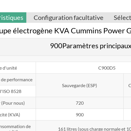
istiques
Configuration facultative
Sélec
upe électrogène KVA Cummins Power 
900Paramètres principau
e d'unité
C900D5
 de performance
Sauvegarde (ESP)
C
 l'ISO 8528
 (Pour nous)
720
cité (KVA)
900
onsommation de
161 litres (sous charge normale et 