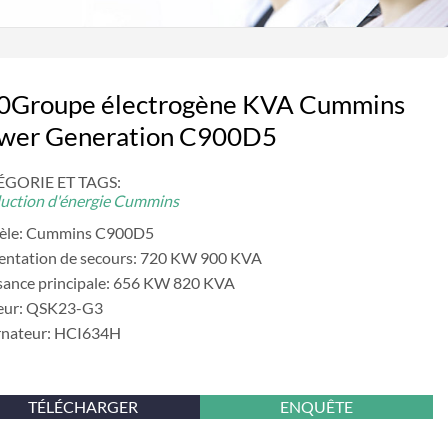
0Groupe électrogène KVA Cummins
wer Generation C900D5
GORIE ET ​​TAGS:
uction d'énergie Cummins
èle: Cummins C900D5
entation de secours: 720 KW 900 KVA
sance principale: 656 KW 820 KVA
eur: QSK23-G3
rnateur: HCI634H
TÉLÉCHARGER
ENQUÊTE