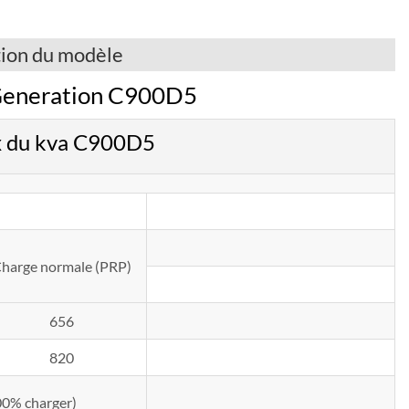
tion du modèle
Generation C900D5
x du kva C900D5
harge normale (PRP)
656
820
100% charger)