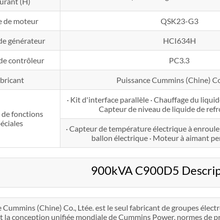
urant (H)
e de moteur
QSK23-G3
de générateur
HCI634H
de contrôleur
PC3.3
bricant
Puissance Cummins (Chine) Co.
· Kit d'interface parallèle · Chauffage du liqui
Capteur de niveau de liquide de ref
 de fonctions
éciales
· Capteur de température électrique à enroulem
ballon électrique · Moteur à aimant
900kVA C900D5 Descript
 Cummins (Chine) Co., Ltée. est le seul fabricant de groupes éle
 la conception unifiée mondiale de Cummins Power, normes de prod