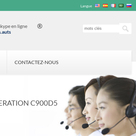
Langue
kype en ligne

n.auts
CONTACTEZ-NOUS
ERATION C900D5