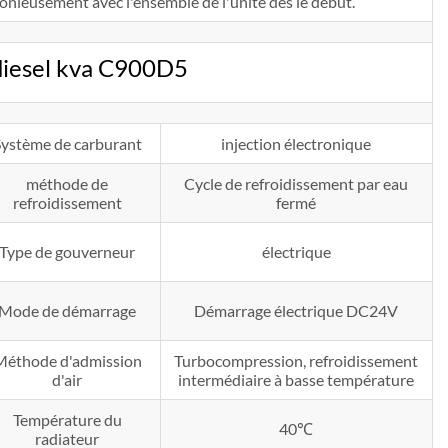
nieusement avec l'ensemble de l'unité dès le début.
iesel kva C900D5
Système de carburant
injection électronique
méthode de
Cycle de refroidissement par eau
refroidissement
fermé
Type de gouverneur
électrique
Mode de démarrage
Démarrage électrique DC24V
Méthode d'admission
Turbocompression, refroidissement
d'air
intermédiaire à basse température
Température du
40℃
radiateur