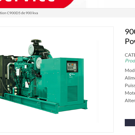
tion C900D5 de 900 kva
90
Po
CATÉ
Prod
Mod
Alim
Puis
Mot
Alte