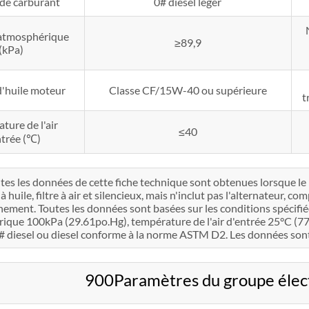
de carburant
0# diesel léger
 atmosphérique
≥89,9
(kPa)
'huile moteur
Classe CF/15W-40 ou supérieure
t
ture de l'air
≤40
ntrée (℃)
tes les données de cette fiche technique sont obtenues lorsque l
 huile, filtre à air et silencieux, mais n'inclut pas l'alternateur, c
nement. Toutes les données sont basées sur les conditions spécifi
que 100kPa (29.61po.Hg), température de l'air d'entrée 25°C (77°F)
 diesel ou diesel conforme à la norme ASTM D2. Les données sont 
900Paramètres du groupe éle