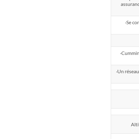
assuranc
·Se co
·Cummins
·Un réseau 
Alt