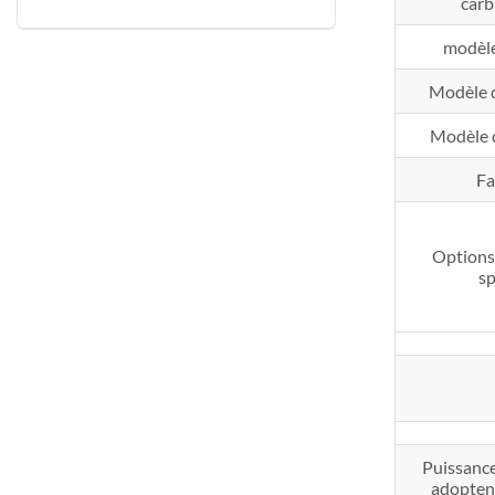
carb
modèl
Modèle 
Modèle 
Fa
Options
sp
Puissance
adoptent