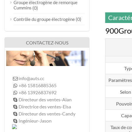
Groupe électrogène de remorque
Cummins
(0)
Caractér
(0)
Contrôle du groupe électrogène
900Gro
CONTACTEZ-NOUS
Typ
info@auts.cc

Paramètres
+86 15816885365

Selon
+86 13926837692

Directeur des ventes-Alan

Pouvoir
Directrice des ventes-Elsa

Directeur des ventes-Candy

Capa
Ingénieur-Jason

Taux de c