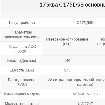
175ква C175D5B основн
Тип устройства
С175 Д5Б
Параметры
производительности
Резервное копирование
Но
(ESP)
нагр
По данным ИСО
8528
Власть (Для нас)
140
Емкость (КВА)
175
Расход топлива
38 литры (при нормальной нагру
(ЧАС)
нагрузка)
Инженерная модель
6БТАА5.9-G15
Модель генератора
UCI274F