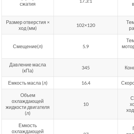
17.3:1
сжатия
Размер отверстия ×
Те
102×120
ход (мм)
р
Те
Смещение(л)
5.9
мото
Давление масла
345
Кон
(кПа)
Емкость масла (л)
16.4
Скоро
Объем
С
охлаждающей
10
х
жидкости двигателя
ход
(л)
Емкость
охлаждающей