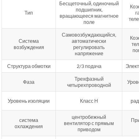
Бесщеточный, одиночный
Коэ
подшипник,
Тип
г
вращающееся магнитное
тел
поле
Самовозбуждающийся,
Коэ
Система
автоматически
те
возбуждения
регулировать
по
напряжение
Структура обмотки
2/3 подача
Элек
Трехфазный
Фаза
Уров
четырехпроводной
Уровень изоляции
Класс Н
рад
центробежный
система
Пр
вентилятор с прямым
охлаждения
приводом