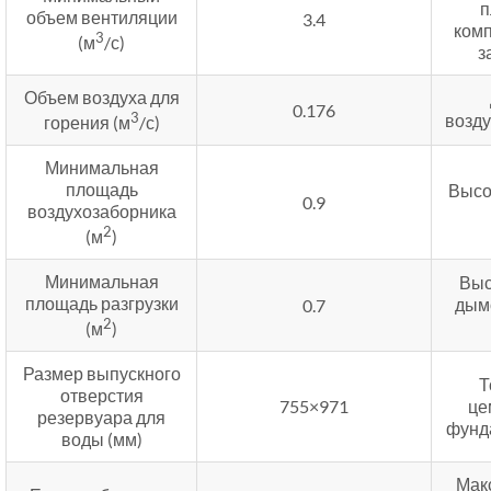
п
объем вентиляции
3.4
ком
3
(м
/с)
з
Объем воздуха для
0.176
3
возду
горения (м
/с)
Минимальная
площадь
Высо
0.9
воздухозаборника
2
(м
)
Минимальная
Выс
площадь разгрузки
дым
0.7
2
(м
)
Размер выпускного
Т
отверстия
755×971
це
резервуара для
фунд
воды (мм)
Мак