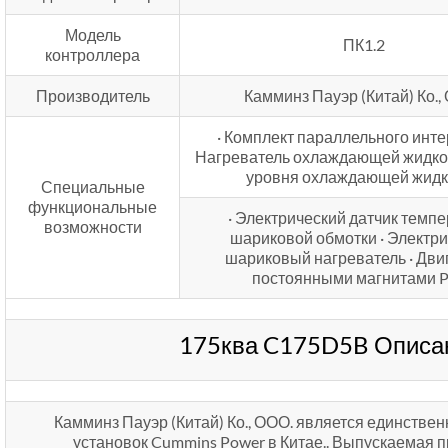
Модель
ПК1.2
контроллера
Производитель
Камминз Пауэр (Китай) Ко.,
· Комплект параллельного инте
Нагреватель охлаждающей жидкос
уровня охлаждающей жидк
Специальные
функциональные
· Электрический датчик темп
возможности
шариковой обмотки · Электр
шариковый нагреватель · Двиг
постоянными магнитами
175ква C175D5B Описан
Камминз Пауэр (Китай) Ко., ООО. является единств
установок Cummins Power в Китае.. Выпускаемая 