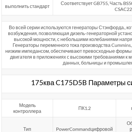
Соответствует GB755, Часть BS
выполнить стандарт
CSAC22
Во всей серии используются генераторы Стэнфорда., к
возбуждения, позволяющая дизель-генераторной устан
высокой мощности, с небольшими колебаниями напр
Генераторы переменного тока производства Cummins, 
низким импедансом, обеспечивают превосходные формы 
двигателя в приложениях с высокими требованиями к м
данных, больницы и промышле
175ква C175D5B Параметры с
Модель
ПК1.2
контроллера
Об
Тип
PowerCommandцифровой