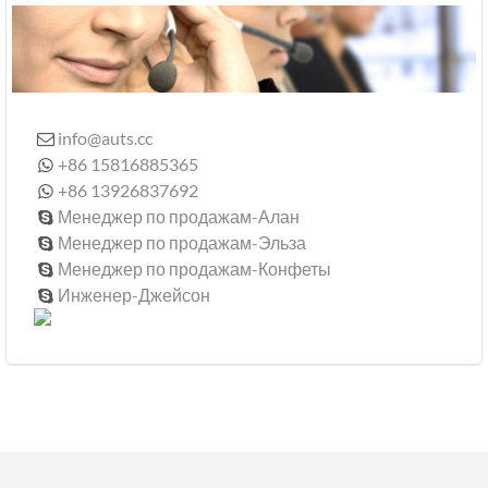
info@auts.cc

+86 15816885365

+86 13926837692

Менеджер по продажам-Алан

Менеджер по продажам-Эльза

Менеджер по продажам-Конфеты

Инженер-Джейсон
