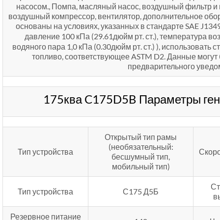
насосом., Помпа, масляный насос, воздушный фильтр и 
воздушный компрессор, вентилятор, дополнительное обор
основаны на условиях, указанных в стандарте SAE J134
давление 100 кПа (29.61дюйм рт. ст.), температура во
водяного пара 1,0 кПа (0.30дюйм рт. ст.) ), использовать
топливо, соответствующее ASTM D2. Данные могут 
предварительного уведо
175ква C175D5B Параметры ген
Открытый тип рамы
(необязательный:
Тип устройства
Скоро
бесшумный тип,
мобильный тип)
Ст
Тип устройства
С175 Д5Б
в
Резервное питание