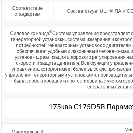
Соответствие
Соответствует UL, НФПА, ИСО
стандартам
®
Силовая команда
Система управления представляет 
генераторной установки., система измерения и контро
потребностей генераторных установок с двигателям
обеспечивает удобный и лаконичный человеко-маш
установки., реализация цифрового регулирования н
скорости и защита двигателя. Все функции управлен
управления., которая имеет более высокую производи
управления генераторными установками. производительн
была спроектирована и протестирована с учетом сур
генераторных установ
175ква C175D5B Парамет
Мин
Минимальный