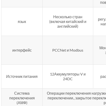
по
Несколько стран
рег
язык
(включая китайский и
на
английский)
Мон
интерфейс
PCCNet и Modbus
12Аккумуляторы V и
Источник питания
ра
24DC
Система
Операции переключения нагрузки
переключения
переключении., закрытое перекл
(АМФ)
р