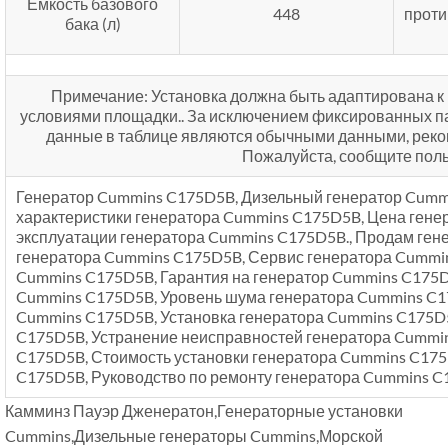
Емкость базового
448
прот
бака (л)
Примечание: Установка должна быть адаптирована к 
условиями площадки.. За исключением фиксированных п
данные в таблице являются обычными данными, рек
Пожалуйста, сообщите пол
Генератор Cummins C175D5B, Дизельный генератор Cumm
характеристики генератора Cummins C175D5B, Цена гене
эксплуатации генератора Cummins C175D5B., Продам ген
генератора Cummins C175D5B, Сервис генератора Cummi
Cummins C175D5B, Гарантия на генератор Cummins C175D
Cummins C175D5B, Уровень шума генератора Cummins C1
Cummins C175D5B, Установка генератора Cummins C175D
C175D5B, Устранение неисправностей генератора Cummin
C175D5B, Стоимость установки генератора Cummins C175
C175D5B, Руководство по ремонту генератора Cummins C
Камминз Пауэр Дженератон,Генераторные установки
Cummins,Дизельные генераторы Cummins,Морской