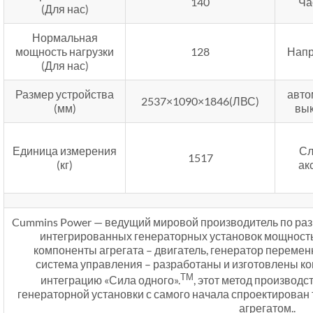
140
Ча
(Для нас)
Нормальная
мощность нагрузки
128
Напр
(Для нас)
Размер устройства
авто
2537×1090×1846(ЛВС)
(мм)
вы
Единица измерения
Сл
1517
(кг)
ак
Cummins Power — ведущий мировой производитель по раз
интегрированных генераторных установок мощностью
компоненты агрегата – двигатель, генератор перемен
система управления – разработаны и изготовлены к
ТМ
интеграцию «Сила одного».
, этот метод производс
генераторной установки с самого начала спроектирован 
агрегатом..