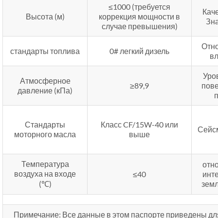
≤1000 (требуется
Кач
Высота (м)
коррекция мощности в
Зн
случае превышения)
Отн
стандарты топлива
0# легкий дизель
в
Уро
Атмосферное
≥89,9
пов
давление (кПа)
Стандарты
Класс CF/15W-40 или
Сейс
моторного масла
выше
Температура
отн
воздуха на входе
≤40
инт
(℃)
зем
Примечание: Все данные в этом паспорте приведены дл