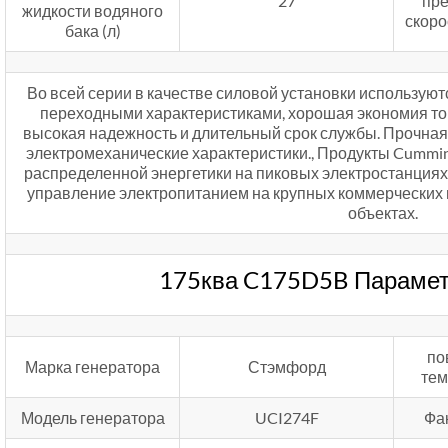
27
пр
жидкости водяного
скоро
бака (л)
Во всей серии в качестве силовой установки использую
переходными характеристиками, хорошая экономия топ
высокая надежность и длительный срок службы. Прочная
электромеханические характеристики., Продукты Cummin
распределенной энергетики на пиковых электростанциях.,
управление электропитанием на крупных коммерчески
объектах.
175ква C175D5B Парамет
по
Марка генератора
Стэмфорд
тем
Модель генератора
UCI274F
Фа