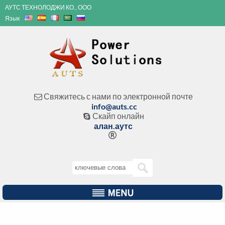
АУТС ТЕХНОЛОДЖИ КО., ООО
Язык
Свяжитесь с нами по электронной почте

info@auts.cc
Скайп онлайн

алан.аутс
