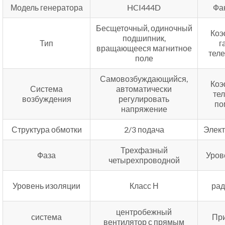
Модель генератора
HCI444D
Фа
Бесщеточный, одиночный
Коэ
подшипник,
Тип
г
вращающееся магнитное
тел
поле
Самовозбуждающийся,
Коэ
Система
автоматически
те
возбуждения
регулировать
по
напряжение
Структура обмотки
2/3 подача
Элек
Трехфазный
Фаза
Уров
четырехпроводной
Уровень изоляции
Класс Н
рад
центробежный
система
Пр
вентилятор с прямым