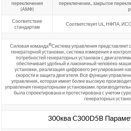
переключения
переключении., закрытое перекл
(АМФ)
р
Соответствие
Соответствует UL, НФПА, ИСО
стандартам
®
Силовая команда
Система управления представляет 
генераторной установки., система измерения и контро
потребностей генераторных установок с двигателям
обеспечивает удобный и лаконичный человеко-маш
установки., реализация цифрового регулирования н
скорости и защита двигателя. Все функции управлен
управления., которая имеет более высокую производи
управления генераторными установками. производительн
была спроектирована и протестирована с учетом сур
генераторных установ
300ква C300D5B Парамет