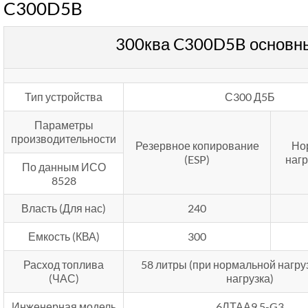
C300D5B
300ква C300D5B основн
Тип устройства
С300 Д5Б
Параметры
производительности
Резервное копирование
Но
(ESP)
нагр
По данным ИСО
8528
Власть (Для нас)
240
Емкость (КВА)
300
Расход топлива
58 литры (при нормальной нагру
(ЧАС)
нагрузка)
Инженерная модель
6ЛТАА9.5-G3