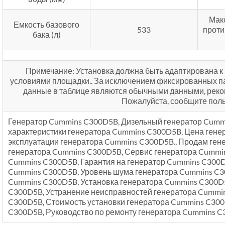
Мак
Емкость базового
533
прот
бака (л)
Примечание: Установка должна быть адаптирована к 
условиями площадки.. За исключением фиксированных п
данные в таблице являются обычными данными, рек
Пожалуйста, сообщите пол
Генератор Cummins C300D5B, Дизельный генератор Cumm
характеристики генератора Cummins C300D5B, Цена гене
эксплуатации генератора Cummins C300D5B., Продам ген
генератора Cummins C300D5B, Сервис генератора Cummi
Cummins C300D5B, Гарантия на генератор Cummins C300D
Cummins C300D5B, Уровень шума генератора Cummins C3
Cummins C300D5B, Установка генератора Cummins C300D
C300D5B, Устранение неисправностей генератора Cummin
C300D5B, Стоимость установки генератора Cummins C300
C300D5B, Руководство по ремонту генератора Cummins C