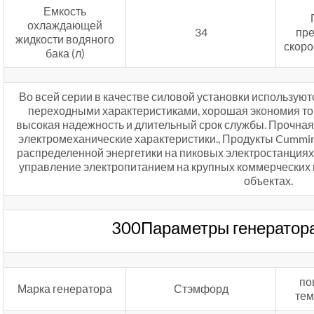
Емкость
охлаждающей
34
пр
жидкости водяного
скоро
бака (л)
Во всей серии в качестве силовой установки использую
переходными характеристиками, хорошая экономия топ
высокая надежность и длительный срок службы. Прочная
электромеханические характеристики., Продукты Cummin
распределенной энергетики на пиковых электростанциях.,
управление электропитанием на крупных коммерчески
объектах.
300Параметры генератор
по
Марка генератора
Стэмфорд
тем