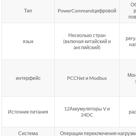
Об
Тип
PowerCommandцифровой
по
Несколько стран
рег
язык
(включая китайский и
на
английский)
Мон
интерфейс
PCCNet и Modbus
12Аккумуляторы V и
Источник питания
ра
24DC
Система
Операции переключения нагрузки