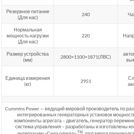
Резервное питание
240
Ча
(Для нас)
Нормальная
мощность нагрузки
220
Напр
(Для нас)
Размер устройства
авто
2800×1100×1871(ЛВС)
(мм)
вы
Единица измерения
Сл
2951
(кг)
ак
Cummins Power — ведущий мировой производитель по раз
интегрированных генераторных установок мощностью
компоненты агрегата – двигатель, генератор перемен
система управления – разработаны и изготовлены к
ТМ
интеграцию «Сила одного».
, этот метод производс