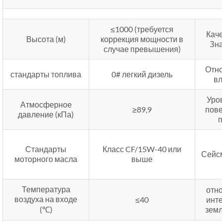
≤1000 (требуется
Кач
Высота (м)
коррекция мощности в
Зн
случае превышения)
Отн
стандарты топлива
0# легкий дизель
в
Уро
Атмосферное
≥89,9
пов
давление (кПа)
Стандарты
Класс CF/15W-40 или
Сейс
моторного масла
выше
Температура
отн
воздуха на входе
≤40
инт
(℃)
зем