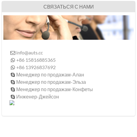
СВЯЗАТЬСЯ С НАМИ
info@auts.cc

+86 15816885365

+86 13926837692

Менеджер по продажам-Алан

Менеджер по продажам-Эльза

Менеджер по продажам-Конфеты

Инженер-Джейсон
