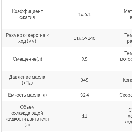
Коэффициент
Мет
16.6:1
сжатия
Размер отверстия ×
Те
116.5×148
ход (мм)
р
Те
Смещение(л)
9.5
мото
Давление масла
345
Кон
(кПа)
Емкость масла (л)
32.4
Скоро
Объем
С
охлаждающей
11
х
жидкости двигателя
ход
(л)