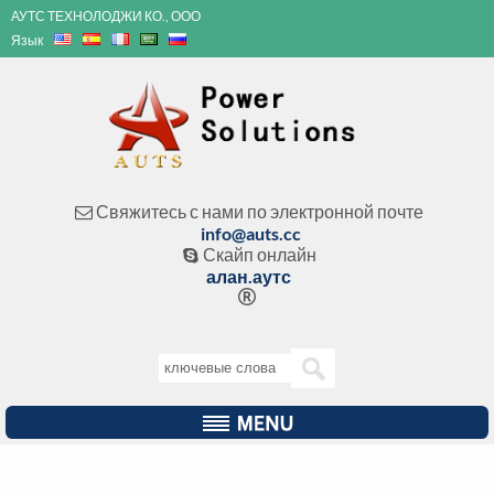
АУТС ТЕХНОЛОДЖИ КО., ООО
Язык
Свяжитесь с нами по электронной почте

info@auts.cc
Скайп онлайн

алан.аутс
