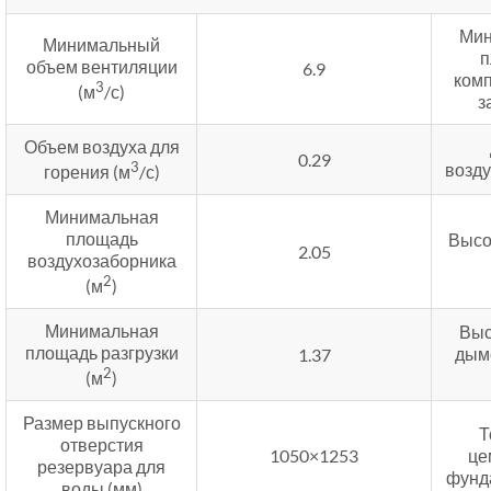
Мин
Минимальный
п
объем вентиляции
6.9
ком
3
(м
/с)
з
Объем воздуха для
0.29
3
возду
горения (м
/с)
Минимальная
площадь
Высо
2.05
воздухозаборника
2
(м
)
Минимальная
Выс
площадь разгрузки
дым
1.37
2
(м
)
Размер выпускного
Т
отверстия
1050×1253
це
резервуара для
фунд
воды (мм)