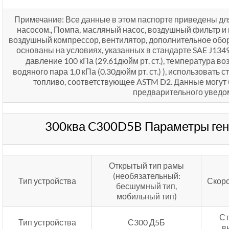
Примечание: Все данные в этом паспорте приведены дл
насосом., Помпа, масляный насос, воздушный фильтр и 
воздушный компрессор, вентилятор, дополнительное обор
основаны на условиях, указанных в стандарте SAE J134
давление 100 кПа (29.61дюйм рт. ст.), температура во
водяного пара 1,0 кПа (0.30дюйм рт. ст.) ), использовать
топливо, соответствующее ASTM D2. Данные могут 
предварительного уведо
300ква C300D5B Параметры ген
Открытый тип рамы
(необязательный:
Тип устройства
Скоро
бесшумный тип,
мобильный тип)
Ст
Тип устройства
С300 Д5Б
в