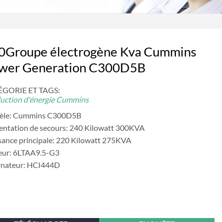
0Groupe électrogène Kva Cummins
wer Generation C300D5B
GORIE ET ​​TAGS:
uction d'énergie Cummins
èle: Cummins C300D5B
entation de secours: 240 Kilowatt 300KVA
sance principale: 220 Kilowatt 275KVA
ur: 6LTAA9.5-G3
rnateur: HCI444D