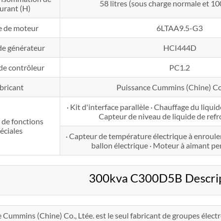
58 litres (sous charge normale et 1
urant (H)
 de moteur
6LTAA9.5-G3
de générateur
HCI444D
de contrôleur
PC1.2
bricant
Puissance Cummins (Chine) Co.
· Kit d'interface parallèle · Chauffage du liqui
Capteur de niveau de liquide de ref
 de fonctions
éciales
· Capteur de température électrique à enroulem
ballon électrique · Moteur à aimant
300kva C300D5B Descript
 Cummins (Chine) Co., Ltée. est le seul fabricant de groupes éle