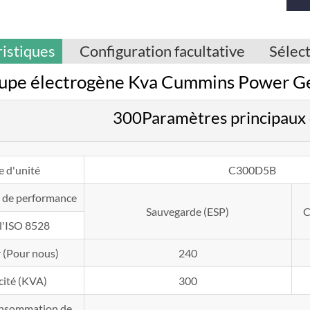
istiques
Configuration facultative
Sélec
upe électrogène Kva Cummins Power 
300Paramètres principau
e d'unité
C300D5B
 de performance
Sauvegarde (ESP)
C
 l'ISO 8528
 (Pour nous)
240
cité (KVA)
300
onsommation de