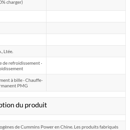
00% charger)
, Ltée.
de de refroidissement ·
roidissement
ent à bille · Chauffe-
 permanent PMG
ion du produit
ctrogènes de Cummins Power en Chine. Les produits fabriqués