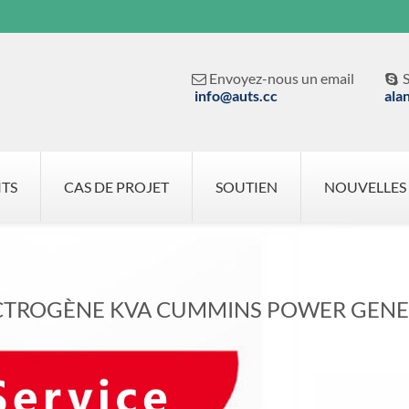
Envoyez-nous un email
S


info@auts.cc
ala
ITS
CAS DE PROJET
SOUTIEN
NOUVELLES
CTROGÈNE KVA CUMMINS POWER GENE