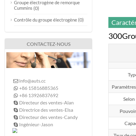
Groupe électrogène de remorque
Cummins
(0)
(0)
Contrôle du groupe électrogène
Caractér
300Gro
CONTACTEZ-NOUS
Typ
info@auts.cc

Paramètres
+86 15816885365

+86 13926837692

Selon
Directeur des ventes-Alan

Directrice des ventes-Elsa

Pouvoir
Directeur des ventes-Candy

Capa
Ingénieur-Jason

Taux de c