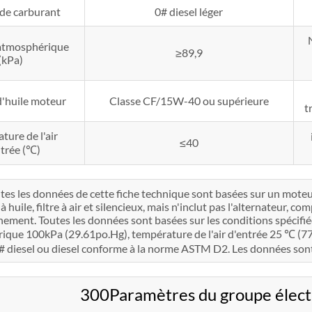
de carburant
0# diesel léger
 atmosphérique
≥89,9
(kPa)
'huile moteur
Classe CF/15W-40 ou supérieure
t
ture de l'air
≤40
ntrée (℃)
tes les données de cette fiche technique sont basées sur un mote
 huile, filtre à air et silencieux, mais n'inclut pas l'alternateur, c
nement. Toutes les données sont basées sur les conditions spécifi
que 100kPa (29.61po.Hg), température de l'air d'entrée 25 ℃ (77°F)
 diesel ou diesel conforme à la norme ASTM D2. Les données sont 
300Paramètres du groupe éle