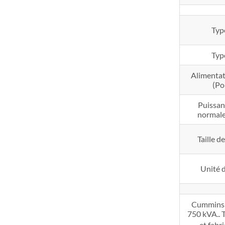
Typ
Typ
Alimentat
(Po
Puissan
normale
Taille d
Unité d
Cummins P
750 kVA.. 
et fabr