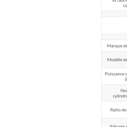
c
Marque de
Modèle de
Puissance 
No
cylindr
Ratio d
Alésage 