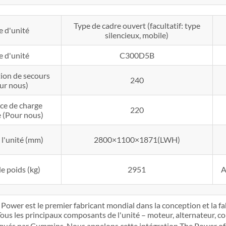
Type de cadre ouvert (facultatif: type
e d'unité
silencieux, mobile)
e d'unité
C300D5B
ion de secours
240
ur nous)
ce de charge
220
 (Pour nous)
e l'unité (mm)
2800×1100×1871(LWH)
e poids (kg)
2951
A
ower est le premier fabricant mondial dans la conception et la fa
Tous les principaux composants de l'unité – moteur, alternateur, 
iqués par Cummins. Nous appelons cette intégration The Power o