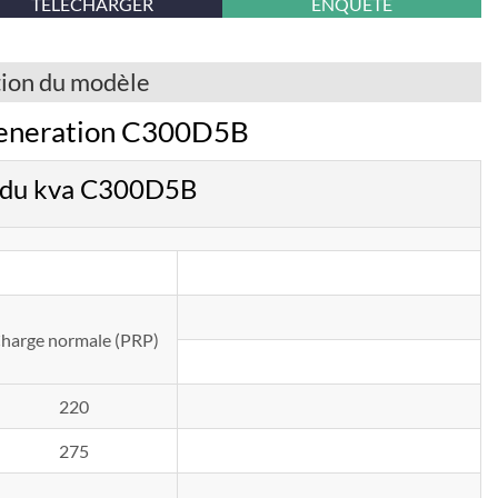
TÉLÉCHARGER
ENQUÊTE
tion du modèle
Generation C300D5B
x du kva C300D5B
harge normale (PRP)
220
275