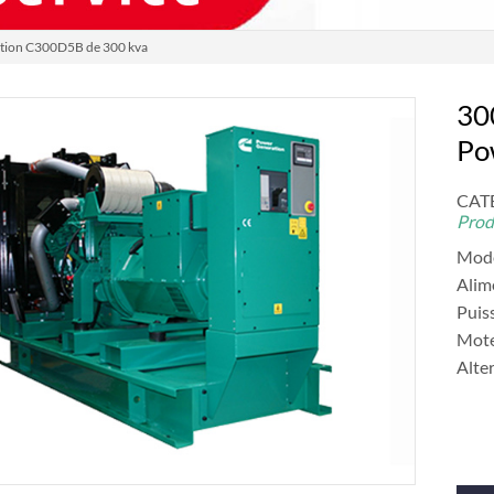
tion C300D5B de 300 kva
30
Po
CATÉ
Prod
Mod
Alim
Puis
Mote
Alte