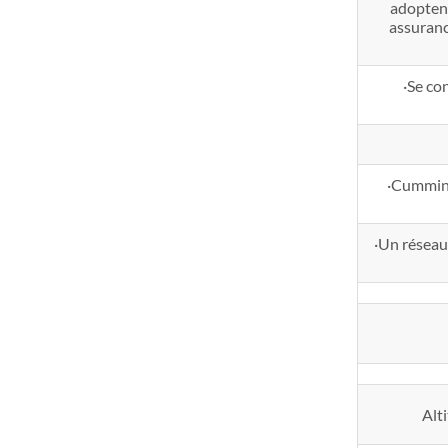
adoptent
assuranc
·Se co
·Cummins
·Un réseau 
Alt