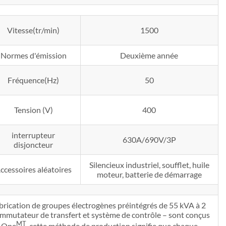
Vitesse(tr/min)
1500
Normes d'émission
Deuxième année
Fréquence(Hz)
50
Tension (V)
400
interrupteur
630A/690V/3P
disjoncteur
Silencieux industriel, soufflet, huile
ccessoires aléatoires
moteur, batterie de démarrage
brication de groupes électrogènes préintégrés de 55 kVA à 2
commutateur de transfert et système de contrôle – sont conçus
MT
f One
, cette méthode de production signifie que chaque