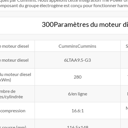
omposant du groupe électrogène est conçu pour fonctionner harmo
300Paramètres du moteur d
 moteur diesel
CumminsCummins
S
 moteur diesel
6LTAA9.5-G3
du moteur diesel
280
(kWm)
mbre de
6/en ligne
es/cylindrée
M
e compression
16.6:1
× course (mm)
116.5×148