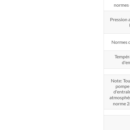
normes 
Pression
Normes d
Tempéra
d'e
Note: Tou
pompe à
d'entraî
atmosphéri
norme 2#