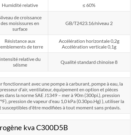
Humidité relative
≤ 60%
Niveau de croissance
des moisissures en
GB/T2423.16/niveau 2
surface
Résistance aux
Accélération horizontale 0,2g
remblements de terre
Accélération verticale 0,1g
intensité relative du
Qualité standard chinoise 8
séisme
ur fonctionnant avec une pompe à carburant, pompe à eau, la
ompresseur d'air, ventilateur, équipement en option et pièces
ées dans la norme SAE J1349 – mer à 90m (300pi.), pression
, pression de vapeur d'eau 1,0 kPa (0.30po.Hg) ), utiliser la
susceptibles d'être modifiées à tout moment sans préavis.
ctrogène kva C300D5B