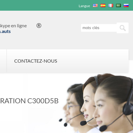
Langue
kype en ligne

n.auts
CONTACTEZ-NOUS
RATION C300D5B