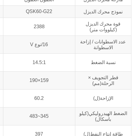
QSK60-G22
نموذج محرك الديزل
قوة محرك الديزل
2388
(كيلووات متر)
عدد الاسطوانات / إزاحة
16/نوع V
الاسطوانة
نسبة الضغط
14.5:1
قطر التجويف ×
159×190
الرحلة(مم)
الإزاحة(ل)
60.2
الضغط الهيدروليكي(كيلو
345~483
باسكال)
طاقة إنتاج النفط(ل)
397