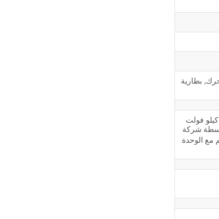
رك, بطارية
كة Cummins Power الشركة الرائدة عالميًا في مجال تصميم وتصنيع مجموعات المولدات المدمجة مسبقًا بقدرة تتراوح من 55 كيلو فولت
 بواسطة شركة
 مع الوحدة