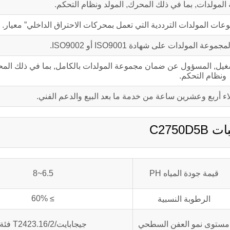
المولدات, بما في ذلك المحرك, المولد ونظام التحكم.
ولدات على شهادة ISO9001 أو ISO9002.
Cumm ضمان الجودة لمدة عام أو 1000 ساعة تشغيل, المسؤول عن ضمان مجموعة المولدات بالكامل, بما في ذلك
ونظام التحكم.
اء أربع وعشرين ساعة من خدمة ما بعد البيع والدعم الفني.
C2750D5
قيمة جودة المياه PH
6.5~8
≥ 60%
الرطوبة النسبية
مستوى نمو العفن السطحي
جيجابايت/T2423.16/2 فئة