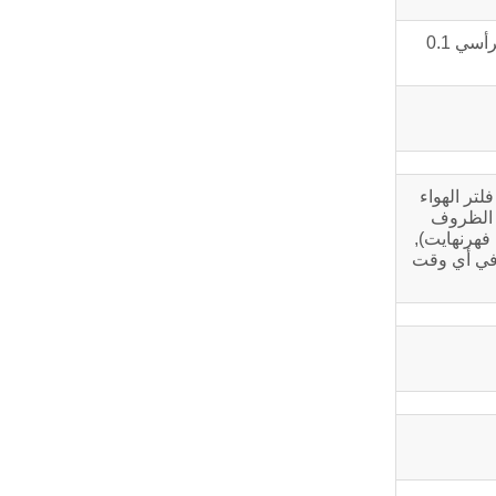
التسارع الأفقي 0.2 جرام التسارع الرأسي 0.1
تر الهواء
اتم الصوت, ولكن لا يشمل المولد, المكبس الهوائي, معجب, المعدات الاختيارية وأجزاء القيادة. تستند جميع البيانات إلى SAE J1349 الظروف
ي 100 كيلو باسكال(29.61بوصة زئبق),درجة حرارة الهواء الداخل 25 درجة مئوية(77درجة فهرنهايت),
ديزل. البيانات عرضة للتغيير في أي وقت