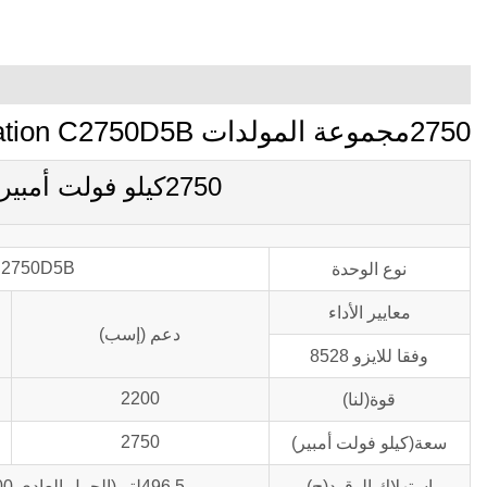
2750مجموعة المولدات kva Cummins Power Generation C2750D5B
2750كيلو فولت أمبير C2750D5B المعلمات الرئيسية
2750D5B
نوع الوحدة
معايير الأداء
دعم (إسب)
وفقا للايزو 8528
2200
قوة(لنا)
2750
سعة(كيلو فولت أمبير)
استهلاك الوقود(ح)
496.5لتر (الحمل العادي 100% تحت الحمل)