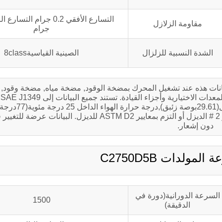
مقاومة الزلازل
جرام
الشدة النسبية للزلزال
الصينية القياسية8class
انات هذه عند تشغيل المحرك بمضخة الوقود, مضخة مياه, مضخة وقود, فل
وك
القياسية-المحيط 90 م(300قدم.), الضغط الجو
ضغط بخار الماء 1.0 كيلو باسكال(0.30بوصة زئبق), استخدم معيار 2 # الديزل أو التزم بمعايير ASTM D2 لل
دون إشعار.
مولدات C2750D5B
السرعة الدورانية(دورة في
1500
الدقيقة)