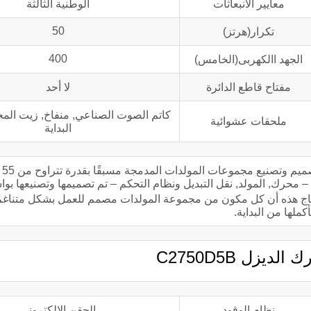
معايير الانبعاثات
الوطنية الثالثة
50
تكرار(هرتز)
400
الجهد االكهربى(الخامس)
مفتاح قاطع الدائرة
لا أحد
كاتم الصوت الصناعي, منفاخ, زيت المح
ملحقات عشوائية
البداية
تعد شر
ية للوحدة – محرك, المولد, نقل التبديل ونظام التحكم – تم تصميمها وتصنيعها
نتاج هذه أن كل مكون من مجموعة المولدات مصمم للعمل بشكل متناغم
أكملها من البداية.
يزل C2750D5B
نظام الوقود
الحقن الالكتروني