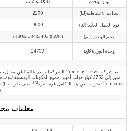
C2750 D5B
نوع الوحدة
2200
الطاقة الاحتياطية(لنا)
2000
قوة الحمل العادية(لنا)
7180x2384x3403 (LWH)
حجم الوحدة(مم)
وحدة الوزن(كلغ)
24709
أمبير إلى 2750 كيلو فولت أمبير. جميع المكونات الرئيس
TM
Cummins. نحن نسمي هذا التكامل قوة الفرد
, تعني طريقة الإ
ب
معلمات محرك الد
ماركة محرك الديزل
الكمون الكمون