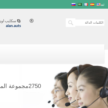
لغة
سكايب اون 


alan.auts
2750مجموعة المولدات KVA CUMMINS POWER GENERATION C2750D5B