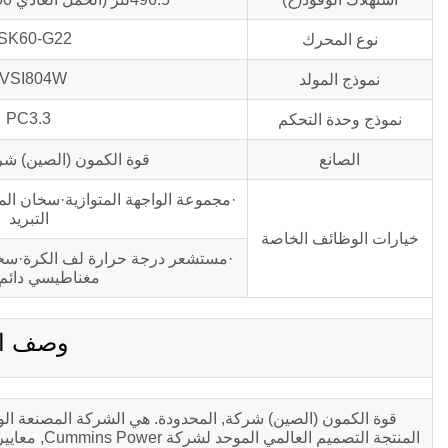
SK60-G22
نوع المحرك
LVSI804W
نموذج المولد
PC3.3
نموذج وحدة التحكم
الصانع
قوة الكمون (الصين) شرك
·مجموعة الواجهة المتوازية·سخان ا
التبريد
خيارات الوظائف الخاصة
·مستشعر درجة حرارة لف الكرة·سخان
مغناطيسي دائم PMG
وصف المنتج 
المنتجة الت