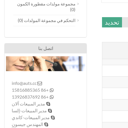
مجموعة مولدات مقطورة الكمون
(0)
(0)
التحكم في مجموعة المولدات
تحديد
اتصل بنا
info@auts.cc

+86 15816885365

+86 13926837692

مدير المبيعات آلان

مدير المبيعات-إلسا

مدير المبيعات-كاندي

المهندس جيسون
