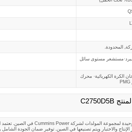
Q
ة, المحدودة.
لمبرد·مستشعر مستوى سائل
 الكرة الكهربائية· محرك
C2750D5B
قوة الكمون (الصين) شركة, المحدودة. هي الشركة المصنعة الوحيدة لمجموعة المولدات لشركة
صميم العالمي الموحد لشركة Cummins Power, معايير الإنتاج والاختبار ويتم تصنيعها في الصين. توفير ضمان الجودة 