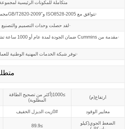
متكاملة للمكونات الرئيسية لمجموعة 
·تتوافق مع ISO8528-2005 وGB/T2820-2009″مجموعات المولدات الترددية التي تعمل بمحركات الاحتراق الداخلي” معيار.
·لقد حصلت وحدات التصميم والتصنيع لمجموعة الم
·مقدمة من ins
·توفر شبكة الخدمات المهنية الوطنية للعمل
متطلبات B
≥1000(أكثر من تصحيح الطاقة
ارتفاع(م)
المطلوبة)
معايير الوقود
0#زيت الديزل الخفيف
الضغط الجوي(كيلو
≥89.9
باسكال)