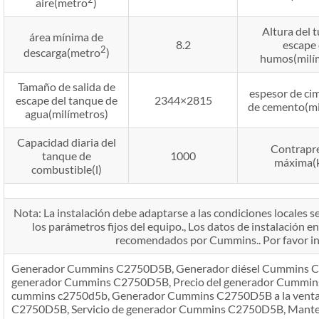
aire(metro
)
Altura del 
área mínima de
8.2
escape
2
descarga(metro
)
humos(milí
Tamaño de salida de
espesor de ci
escape del tanque de
2344×2815
de cemento(mi
agua(milímetros)
Capacidad diaria del
Contrapr
tanque de
1000
máxima(
combustible(l)
Nota: La instalación debe adaptarse a las condiciones locales se
los parámetros fijos del equipo., Los datos de instalación e
recomendados por Cummins.. Por favor inf
Generador Cummins C2750D5B, Generador diésel Cummins C2
generador Cummins C2750D5B, Precio del generador Cummin
cummins c2750d5b, Generador Cummins C2750D5B a la venta,
C2750D5B, Servicio de generador Cummins C2750D5B, Mante