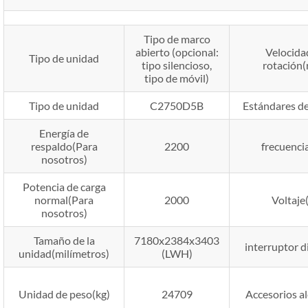
Tipo de marco
abierto (opcional:
Velocida
Tipo de unidad
tipo silencioso,
rotación
tipo de móvil)
Tipo de unidad
C2750D5B
Estándares d
Energía de
respaldo(Para
2200
frecuenci
nosotros)
Potencia de carga
normal(Para
2000
Voltaje
nosotros)
Tamaño de la
7180x2384x3403
interruptor d
unidad(milímetros)
(LWH)
Unidad de peso(kg)
24709
Accesorios al