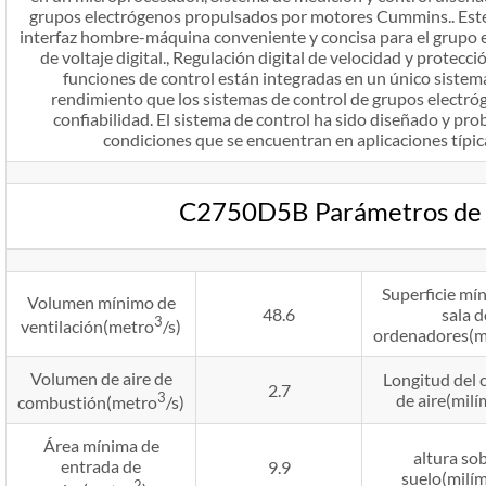
grupos electrógenos propulsados ​​por motores Cummins.. Est
interfaz hombre-máquina conveniente y concisa para el grupo e
de voltaje digital., Regulación digital de velocidad y protecci
funciones de control están integradas en un único sistema
rendimiento que los sistemas de control de grupos electró
confiabilidad. El sistema de control ha sido diseñado y pr
condiciones que se encuentran en aplicaciones típic
C2750D5B Parámetros de i
Superficie mín
Volumen mínimo de
48.6
sala d
3
ventilación(metro
/s)
ordenadores(m
Volumen de aire de
Longitud del
2.7
3
de aire(milí
combustión(metro
/s)
Área mínima de
altura sob
entrada de
9.9
suelo(milím
2