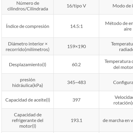
Número de
16/tipo V
Modo de i
cilindros/Cilindrada
Método de en
Índice de compresión
14.5:1
aire
Diámetro interior ×
Temperatu
159×190
recorrido(milímetros)
radiad
Temperatura d
Desplazamiento(l)
60.2
del moto
presión
345~483
Configur
hidráulica(kPa)
Velocida
Capacidad de aceite(l)
397
rotación
Capacidad de
refrigerante del
193.1
de marcha en 
motor(l)