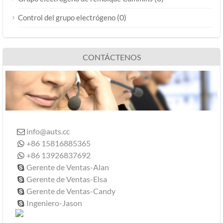
(0)
Control del grupo electrógeno
CONTÁCTENOS
info@auts.cc

+86 15816885365

+86 13926837692

Gerente de Ventas-Alan

Gerente de Ventas-Elsa

Gerente de Ventas-Candy

Ingeniero-Jason
