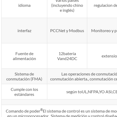
Varios países
idioma
(incluyendo chino
regulacion de
e inglés)
interfaz
PCCNet y Modbus
Monitoreo y p
Fuente de
12batería
extensi
alimentación
Vand24DC
Sistema de
Las operaciones de conmutación
conmutación (FMA)
conmutación abierta., conmutación c
Cumple con los
según toUL,NFPA,YO ASI,CEI
estándares
®
Comando de poder
El sistema de control es un sistema de m
en un microprocesador., Sistema de medición y control diseña