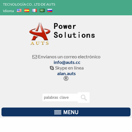
TECNOLOGÍA CO., LTD DE AUTS
Idioma
Envíanos un correo electrónico

info@auts.cc
Skype en línea

alan.auts
