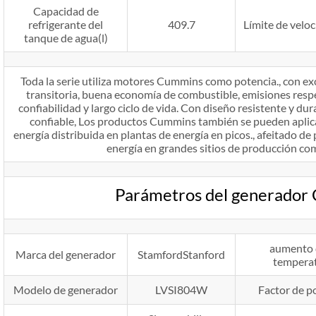
Capacidad de
refrigerante del
409.7
Límite de velo
tanque de agua(l)
Toda la serie utiliza motores Cummins como potencia., con exc
transitoria, buena economía de combustible, emisiones resp
confiabilidad y largo ciclo de vida. Con diseño resistente y d
confiable, Los productos Cummins también se pueden aplica
energía distribuida en plantas de energía en picos., afeitado de 
energía en grandes sitios de producción come
Parámetros del generado
aumento 
Marca del generador
StamfordStanford
tempera
Modelo de generador
LVSI804W
Factor de p