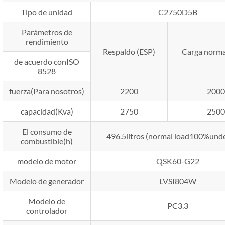
Tipo de unidad
C2750D5B
Parámetros de
rendimiento
Respaldo (ESP)
Carga norma
de acuerdo conISO
8528
fuerza(Para nosotros)
2200
2000
capacidad(Kva)
2750
2500
El consumo de
496.5litros (
normal load100%unde
combustible(h)
modelo de motor
QSK60-G22
Modelo de generador
LVSI804W
Modelo de
PC3.3
controlador