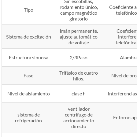
Sin escobillas,
rodamiento único,
Coeficiente 
Tipo
campo magnético
telefónic
giratorio
Imán permanente,
Coeficien
Sistema de excitación
ajuste automático
interfere
de voltaje
telefónica
Estructura sinuosa
2/3Paso
Alambr
Trifásico de cuatro
Fase
Nivel de pro
hilos.
Nivel de aislamiento
clase h
interferencias
ventilador
sistema de
centrífugo de
Entorno apl
refrigeración
accionamiento
directo