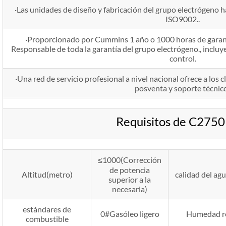
·Las unidades de diseño y fabricación del grupo electrógeno h
ISO9002..
·Proporcionado por Cummins 1 año o 1000 horas de garant
Responsable de toda la garantía del grupo electrógeno., incluy
control.
·Una red de servicio profesional a nivel nacional ofrece a los c
posventa y soporte técnico
Requisitos de C275
≤1000(Corrección
de potencia
Altitud(metro)
calidad del a
superior a la
necesaria)
estándares de
0#Gasóleo ligero
Humedad re
combustible