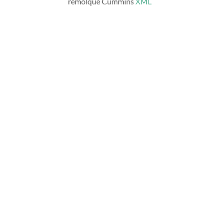
remolque Cummins
XML