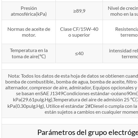
Presión
Nivel de creci
≥89,9
atmosférica(kPa)
moho en la su
Normas de aceite de
Clase CF/15W-40
Resistencia
motor.
o superior
terremo
Temperatura en la
intensidad rel
≤40
toma de aire(℃)
terrem
Nota: Todos los datos de esta hoja de datos se obtienen cuan
bomba de combustible., bomba de agua, bomba de aceite, filtro de
alternador, compresor de aire, admirador, Equipos opcionales y 
se basan enSAE J1349Condiciones estándar-océano90m(30
kPa(29.61pulg.Hg),Temperatura del aire de admisión 25 ℃(7
kPa(0.30pulg.Hg), Utilice el estándar 2#Diesel o cumpla con l
están sujetos a cambios en cualquier moment
Parámetros del grupo electr